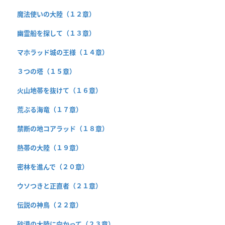
魔法使いの大陸（１２章）
幽霊船を探して（１３章）
マホラッド城の王様（１４章）
３つの塔（１５章）
火山地帯を抜けて（１６章）
荒ぶる海竜（１７章）
禁断の地コアラッド（１８章）
熱帯の大陸（１９章）
密林を進んで（２０章）
ウソつきと正直者（２１章）
伝説の神鳥（２２章）
砂漠の大陸に向かって（２３章）