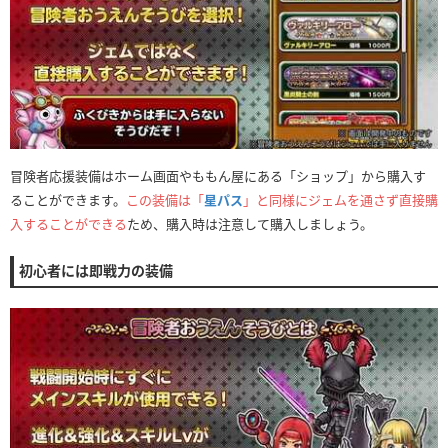
冒険者応援装備はホーム画面やももん屋にある「ショップ」から購入す
ることができます。
この装備は「
星パス
」と同様にジェムを通さず直接購
入することができる
ため、購入時は注意して購入しましょう。
初心者には即戦力の装備