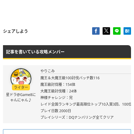
シェアしよう
記事を書いている攻略メンバー
やりこみ
魔王＆大魔王級100討伐バッチ数116
魔王級討伐種：154体
ライター
大魔王級討伐種：24体
星ドラ@Game8に
神様チャレンジ：完
ゃんにゃん♪
レイド全国ランキング最高順位トップ10入賞3回、100位
プレイ日数 2000日
プレイシリーズ：DQナンバリング全てクリア