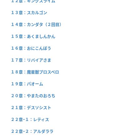
１２章：キングスライム
１３章：スカルゴン
１４章：カンダタ（２回目）
１５章：あくましんかん
１６章：おにこんぼう
１７章：リバイアさま
１８章：魔星獣プロスペロ
１９章：パオーム
２０章：やまたのおろち
２１章：デスソシスト
２２章−１：レティス
２２章−２：アルダララ