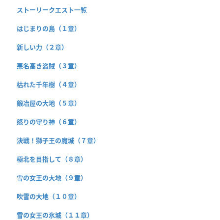
ストーリークエスト一覧
はじまりの島（１章）
新しい力（２章）
悪名高き盗賊（３章）
枯れた千年樹（４章）
鍛冶屋の大地（５章）
怒りの守り神（６章）
決戦！獅子王の魔城（７章）
極北を目指して（８章）
雪の女王の大地（９章）
吹雪の大地（１０章）
雪の女王の氷城（１１章）