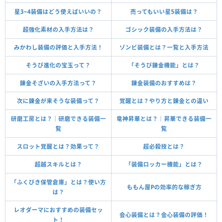
星3~4装備はどう使えばいいの？
売ってもいい星5装備は？
超強化素材の入手方法は？
ゴシック装備の入手方法は？
みかわし装備の評価と入手方法！
ゾンビ装備とは？一覧と入手方法
そうび進化の宝玉って？
「そうび錬金機能」とは？
錬金そざいの入手方法って？
錬金装備のおすすめは？
次に錬金が来そうな装備って？
覚醒とは？やり方と錬金との違い
研磨工房とは？｜研磨できる装備一
竜神昇華とは？｜昇華できる装備一
覧
覧
スロット覚醒とは？効果って？
超必殺技とは？
超越スキルとは？
「装備ロッカー機能」とは？
「ふくびき保管倉庫」とは？使い方
ももん屋Pの効率的な稼ぎ方
は？
レオダーマにおすすめの装備セッ
会心装備とは？会心装備の評価！
ト！