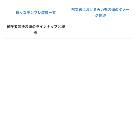
呪文職における火力兜装備のダメー
様々なテンプレ装備一覧
ジ検証
冒険者応援装備のラインナップと概
-
要