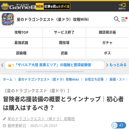
星のドラゴンクエスト（星ドラ）攻略Wiki
攻略TOP
サービス終了
雑談掲示板
最強武器
闘技場
ガチャ
超級職
武器
ボス
「ザバルア大陸 南東エリア」の報酬と獲得経験値
もっとみる
1
2
ホーム
星のドラゴンクエスト（星ドラ）攻略Wiki
お役立ち記事
装備・スキル
【星のドラゴンクエスト（星ドラ）】
冒険者応援装備の概要とラインナップ｜初心者
は購入はするべき？
星のドラゴンクエスト（星ドラ）攻略班
47
最終更新日：2025.11.20 23:51