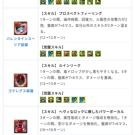
【スキル】
プロスペクトフィーリング
1ターンの間、操作時間、回復力、火属性の攻撃力が2
倍、盤面が7×6マス。自分以外のスキルが2ターン溜ま
る。
(12→12ターン)
バレンタインスー
リア装備
【覚醒スキル】
【スキル】
ルインリーク
1ターンの間、毒ドロップが少し落ちやすくなる。3タ
ーンの間、盤面が7×6マス、ダメージを激減。
(13→13ターン)
ゴクレグス装備
【覚醒スキル】
【スキル】
ヘヴィなロックに敵したパワーボーカル
3ターンの間、属性吸収とダメージ吸収を無効化。1タ
ーンの間、受けるダメージを無効化、盤面が7×6マス。
(16→16ターン)