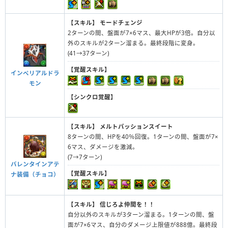
【スキル】
モードチェンジ
2ターンの間、盤面が7×6マス、最大HPが3倍。自分以
外のスキルが2ターン溜まる。最終段階に変身。
(41→37ターン)
【覚醒スキル】
インペリアルドラ
モン
【シンクロ覚醒】
【スキル】
メルトパッションスイート
8ターンの間、HPを40％回復。1ターンの間、盤面が7×
6マス、ダメージを激減。
(7→7ターン)
バレンタインアテ
【覚醒スキル】
ナ装備（チョコ）
【スキル】
信じろよ仲間を！！
自分以外のスキルが3ターン溜まる。1ターンの間、盤
面が7×6マス、自分のダメージ上限値が888億。最終段