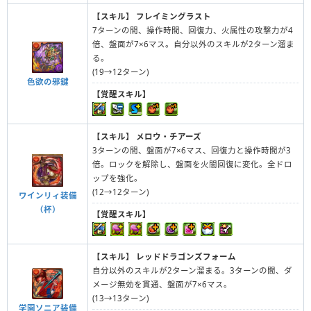
【スキル】
フレイミングラスト
7ターンの間、操作時間、回復力、火属性の攻撃力が4
倍、盤面が7×6マス。自分以外のスキルが2ターン溜ま
る。
(19→12ターン)
色欲の邪鍵
【覚醒スキル】
【スキル】
メロウ・チアーズ
3ターンの間、盤面が7×6マス、回復力と操作時間が3
倍。ロックを解除し、盤面を火闇回復に変化。全ドロ
ップを強化。
(12→12ターン)
ワインリィ装備
（杯）
【覚醒スキル】
【スキル】
レッドドラゴンズフォーム
自分以外のスキルが2ターン溜まる。3ターンの間、ダ
メージ無効を貫通、盤面が7×6マス。
(13→13ターン)
学園ソニア装備