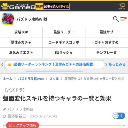
パズドラ攻略Wiki
攻略TOP
最強リーダー
最強サブ
夏休みガチャ
コードギアスコラボ
ガチャおすすめ
夏休みクエスト
EXラッシュ
テンプレ一覧
最強リーダーランキング！夏休みガチャの評価掲載
もっとみる
コードギ
1
2
ホーム
パズドラ攻略Wiki
スキル
盤面変化スキルを持つキャラの一覧と効果
【パズドラ】
盤面変化スキルを持つキャラの一覧と効果
パズドラ攻略班
4
最終更新日：2026.07.23 20:42
ピックアップ情報