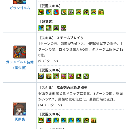
【覚醒スキル】
ガランゴルム
【超覚醒】
【スキル】
スチームブレイク
1ターンの間、盤面が7×6マス。HP50％以下の場合、1
ターンの間、自分の攻撃力が5倍、ダメージ上限値が13
0億。
(9→3ターン)
ガランゴルム装備
（操虫棍）
【覚醒スキル】
【スキル】
解毒剤の試作品開発
盤面をお邪魔と毒ドロップに変化。3ターンの間、盤面
が7×6マス、属性吸収を無効化。最終段階に変身。
(34→30ターン)
【覚醒スキル】
灰原哀