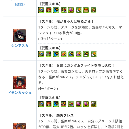
【覚醒スキル】
（道具）
【スキル】
俺がちゃんと守るから！
1ターンの間、ダメージを無効化、盤面が7×6マス、マ
シンタイプの攻撃力が10倍。
(13→13ターン)
シンアスカ
【覚醒スキル】
【スキル】
お前にガンダムファイトを申し込む！
1ターンの間、落ちコンなし、火ドロップが落ちやすく
なる、盤面が7×6マス。ランダムでドロップを入れ替え
る。
(4→4ターン)
ドモンカッシュ
【覚醒スキル】
【スキル】
劫炎ブレス
2ターンの間、盤面が7×6マス、自分のダメージ上限値
が99億、最大HPが2倍。ロックを解除し、上段横2列を