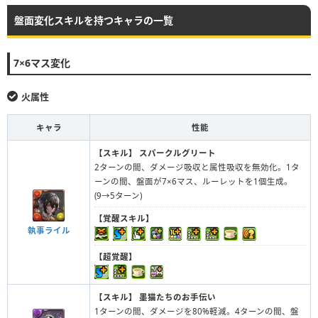
盤面変化スキルを持つキャラの一覧
7×6マス変化
火属性
キャラ
性能
【スキル】
スパークルグリート
2ターンの間、ダメージ吸収と属性吸収を無効化。1タ
ーンの間、盤面が7×6マス、ルーレットを1個生成。
(9→5ターン)
【覚醒スキル】
執事ライル
【超覚醒】
【スキル】
墨猫たちのお手伝い
1ターンの間、ダメージを80%軽減。4ターンの間、盤