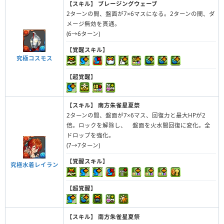
【スキル】
ブレージングウェーブ
2ターンの間、盤面が7×6マスになる。2ターンの間、ダ
メージ無効を貫通。
(6→6ターン)
【覚醒スキル】
究極コスモス
【超覚醒】
【スキル】
南方朱雀星夏祭
2ターンの間、盤面が7×6マス、回復力と最大HPが2
倍。ロックを解除し、 盤面を火水闇回復に変化。全
ドロップを強化。
(7→7ターン)
【覚醒スキル】
究極水着レイラン
【超覚醒】
【スキル】
南方朱雀星夏祭