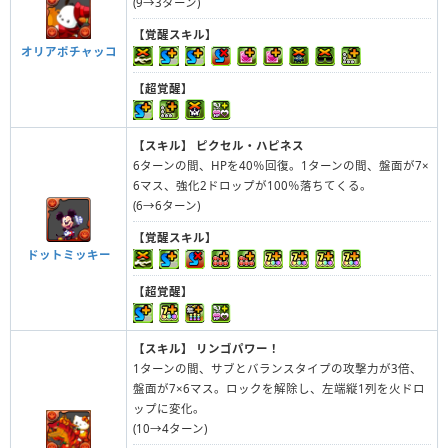
(9→3ターン)
【覚醒スキル】
オリアポチャッコ
【超覚醒】
【スキル】
ピクセル・ハピネス
6ターンの間、HPを40％回復。1ターンの間、盤面が7×
6マス、強化2ドロップが100％落ちてくる。
(6→6ターン)
【覚醒スキル】
ドットミッキー
【超覚醒】
【スキル】
リンゴパワー！
1ターンの間、サブとバランスタイプの攻撃力が3倍、
盤面が7×6マス。ロックを解除し、左端縦1列を火ドロ
ップに変化。
(10→4ターン)