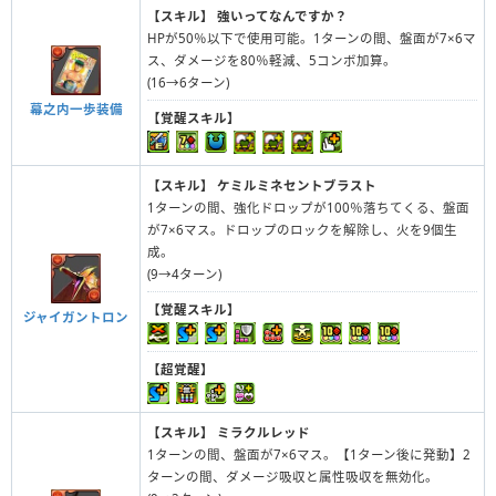
【スキル】
強いってなんですか？
HPが50％以下で使用可能。1ターンの間、盤面が7×6マ
ス、ダメージを80％軽減、5コンボ加算。
(16→6ターン)
幕之内一歩装備
【覚醒スキル】
【スキル】
ケミルミネセントブラスト
1ターンの間、強化ドロップが100％落ちてくる、盤面
が7×6マス。ドロップのロックを解除し、火を9個生
成。
(9→4ターン)
【覚醒スキル】
ジャイガントロン
【超覚醒】
【スキル】
ミラクルレッド
1ターンの間、盤面が7×6マス。【1ターン後に発動】2
ターンの間、ダメージ吸収と属性吸収を無効化。