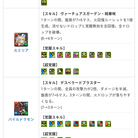
【スキル】
ヴァーチュアスガーデン・桃華咲
1ターンの間、盤面が7×6マス、火回復ルーレットを1個
生成。消せないドロップと覚醒無効を全回復。全ドロ
ップを破壊。
(8→4ターン)
【覚醒スキル】
火ミリア
【超覚醒】
【スキル】
デスペラードブラスター
1ターンの間、全員の攻撃力が2倍、ダメージを半減、
盤面が7×6マス。3ターンの間、火ドロップが落ちやす
くなる。
(7→3ターン)
【覚醒スキル】
パイルドラモン
【超覚醒】