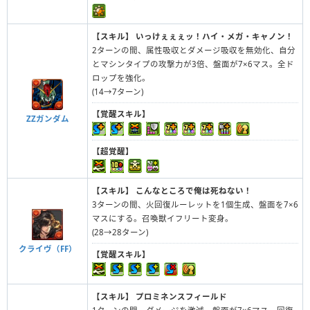
【スキル】
いっけぇぇぇッ！ハイ・メガ・キャノン！
2ターンの間、属性吸収とダメージ吸収を無効化、自分
とマシンタイプの攻撃力が3倍、盤面が7×6マス。全ド
ロップを強化。
(14→7ターン)
【覚醒スキル】
ZZガンダム
【超覚醒】
【スキル】
こんなところで俺は死ねない！
3ターンの間、火回復ルーレットを1個生成、盤面を7×6
マスにする。召喚獣イフリート変身。
(28→28ターン)
クライヴ（FF）
【覚醒スキル】
【スキル】
プロミネンスフィールド