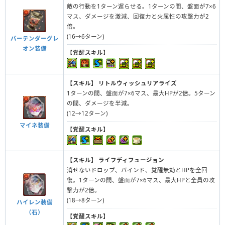
敵の行動を1ターン遅らせる。1ターンの間、盤面が7×6
マス、ダメージを激減、回復力と火属性の攻撃力が2
倍。
(16→6ターン)
バーテンダーグレ
オン装備
【覚醒スキル】
【スキル】
リトルウィッシュリアライズ
1ターンの間、盤面が7×6マス、最大HPが2倍。5ターン
の間、ダメージを半減。
(12→12ターン)
マイネ装備
【覚醒スキル】
【スキル】
ライフディフュージョン
消せないドロップ、バインド、覚醒無効とHPを全回
復。1ターンの間、盤面が7×6マス、最大HPと全員の攻
撃力が2倍。
(18→8ターン)
ハイレン装備
（石）
【覚醒スキル】