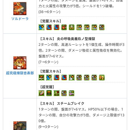
1ターンの間、ダメージを激減、盤面が7×6マス、回復
力と火属性の攻撃力が5倍。シールドを1つ破壊。
(36→6ターン)
ソルドーラ
【覚醒スキル】
【スキル】
炎の呼吸奥義玖ノ型煉獄
2ターンの間、高速ルーレットを1個生成、操作時間が3
倍。2ターンの間、ダメージ吸収と属性吸収を無効化。
盤面が7×6マス。
(7→6ターン)
【覚醒スキル】
超究極煉獄杏寿郎
【超覚醒】
【スキル】
スチームブレイク
1ターンの間、盤面が7×6マス。HP50％以下の場合、1
ターンの間、自分の攻撃力が5倍、ダメージ上限値が13
0億。
(9→3ターン)