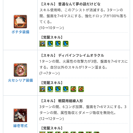
【スキル】
普通なんて夢の話だけどな
スキル使用時、このアシストが消滅する。3ターンの
間、盤面を7×6マスにする、強化ドロップが100％落ち
てくる。
(10→10ターン)
ポチタ装備
【覚醒スキル】
【スキル】
ディバインフレイムオラクル
1ターンの間、火属性の攻撃力が3倍、盤面を7×6マスに
する。自分以外のスキルが1ターン溜まる。
(7→7ターン)
火セシリア装備
【覚醒スキル】
【スキル】
戦闘用絡繰人形
3ターンの間、6コンボ加算、盤面を7×6マスにする。3
ターンの間、属性吸収とダメージ吸収を無効化。
(12→12ターン)
縁壱零式
【覚醒スキル】