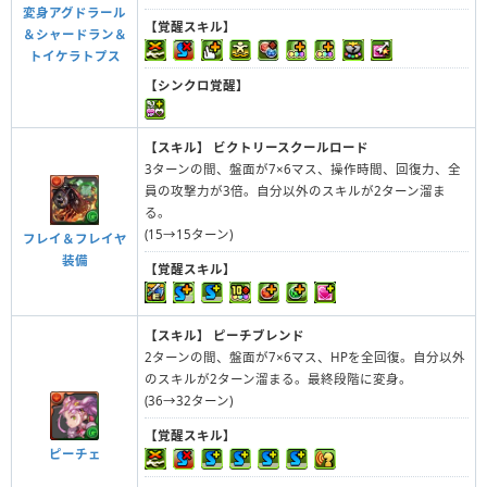
変身アグドラール
【覚醒スキル】
＆シャードラン＆
トイケラトプス
【シンクロ覚醒】
【スキル】
ビクトリースクールロード
3ターンの間、盤面が7×6マス、操作時間、回復力、全
員の攻撃力が3倍。自分以外のスキルが2ターン溜ま
る。
(15→15ターン)
フレイ＆フレイヤ
装備
【覚醒スキル】
【スキル】
ピーチブレンド
2ターンの間、盤面が7×6マス、HPを全回復。自分以外
のスキルが2ターン溜まる。最終段階に変身。
(36→32ターン)
【覚醒スキル】
ピーチェ