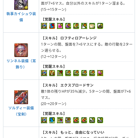
面が7×6マス。自分以外のスキルが1ターン溜まる。
(15→15ターン)
執事カイシュウ装
【覚醒スキル】
備
【スキル】
ロフティロアーレンジ
1ターンの間、盤面を7×6マスにする。敵の行動を2ター
ン遅らせる。
(12→12ターン)
リンネル装備（耳
【覚醒スキル】
飾り）
【スキル】
エクスプロードサン
敵1体の残りHPが35％減少。5ターンの間、盤面が7×6
マス。
(20→20ターン)
ソルディー装備
【覚醒スキル】
（宝剣）
【スキル】
もっと、自由になっていい