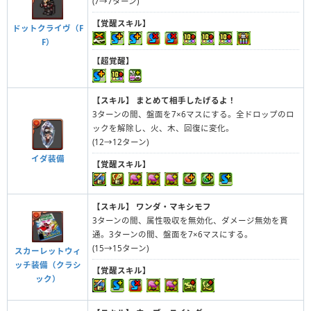
(7→7ターン)
【覚醒スキル】
ドットクライヴ（F
F）
【超覚醒】
【スキル】
まとめて相手したげるよ！
3ターンの間、盤面を7×6マスにする。全ドロップのロ
ックを解除し、火、木、回復に変化。
(12→12ターン)
イダ装備
【覚醒スキル】
【スキル】
ワンダ・マキシモフ
3ターンの間、属性吸収を無効化、ダメージ無効を貫
通。3ターンの間、盤面を7×6マスにする。
(15→15ターン)
スカーレットウィ
ッチ装備（クラシ
【覚醒スキル】
ック）