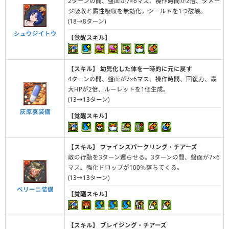
2ターンの間、盤面が7×6マス、操作時間が2倍、ダメー
ジ吸収と属性吸収を無効化。シールドを1つ破壊。
(18→8ターン)
シュウジイトウ
【覚醒スキル】
【スキル】
幼児化した体を一時的に元に戻す
4ターンの間、盤面が7×6マス、操作時間、回復力、最
大HPが2倍、ルーレットを1個生成。
(13→13ターン)
灰原哀装備
【覚醒スキル】
【スキル】
ファインスパークリング・チアーズ
敵の行動を3ターン遅らせる。3ターンの間、盤面が7×6
マス、強化ドロップが100％落ちてくる。
(13→13ターン)
ベリーニ装備
【覚醒スキル】
【スキル】
ブレイジング・チアーズ