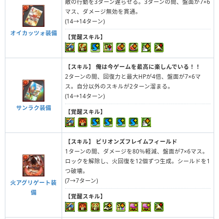
敵の行動を3ターン遅らせる。3ターンの間、盤面が7×6
マス、ダメージ無効を貫通。
(14→14ターン)
オイカッツォ装備
【覚醒スキル】
【スキル】
俺は今ゲームを最高に楽しんでいる！！
2ターンの間、回復力と最大HPが4倍、盤面が7×6マ
ス。自分以外のスキルが2ターン溜まる。
(14→14ターン)
サンラク装備
【覚醒スキル】
【スキル】
ビリオンズフレイムフィールド
1ターンの間、ダメージを80％軽減、盤面が7×6マス。
ロックを解除し、火回復を12個ずつ生成。シールドを1
つ破壊。
(7→7ターン)
火アグリゲート装
備
【覚醒スキル】