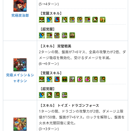
(5→4ターン)
【覚醒スキル】
究極炭治郎
【超覚醒】
【スキル】
双璧戦美
2ターンの間、盤面が7×6マス、全員の攻撃力が2倍、ダ
メージ吸収を無効化、受けるダメージを半減。
(6→6ターン)
【覚醒スキル】
究極メイシン＆シ
ャオシン
【超覚醒】
【スキル】
トイズ・ドラゴンフォース
1ターンの間、ドラゴンの攻撃力が2倍、ダメージ上限
値が150億、盤面が7×6マス。ロックを解除し、盤面を
火水木光闇回復に変化。
(3→3ターン)