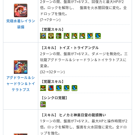
2ターンの間、盤面が7×6マス、回復力と最大HPが2
倍。ロックを解除し、 盤面を火水闇回復に変化。全
ドロップを強化。
(7→7ターン)
究極水着レイラン
装備
【覚醒スキル】
【スキル】
トイズ・トライアングル
2ターンの間、盤面が7×6マス、ダメージを無効化。三
玩龍アグドラール＆シャードラン＆トイケラトプスに
変身。
(32→32ターン)
アグドラール＆シ
【覚醒スキル】
ャードラン＆トイ
ケラトプス
【シンクロ覚醒】
【スキル】
ヒノカミ神楽日暈の龍頭舞い
1ターンの間、盤面が7×6マス、最大HPと操作時間が2
倍。ロックを解除し、盤面を火水回復に変化。全ドロ
ップを強化。