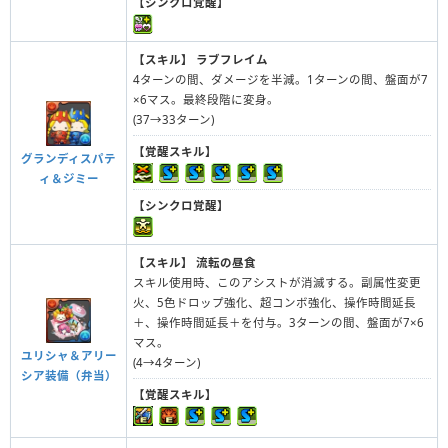
【シンクロ覚醒】
【スキル】
ラブフレイム
4ターンの間、ダメージを半減。1ターンの間、盤面が7
×6マス。最終段階に変身。
(37→33ターン)
【覚醒スキル】
グランディスパテ
ィ＆ジミー
【シンクロ覚醒】
【スキル】
流転の昼食
スキル使用時、このアシストが消滅する。副属性変更
火、5色ドロップ強化、超コンボ強化、操作時間延長
＋、操作時間延長＋を付与。3ターンの間、盤面が7×6
マス。
ユリシャ＆アリー
(4→4ターン)
シア装備（弁当）
【覚醒スキル】