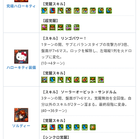
【覚醒スキル】
究極ハローキティ
【超覚醒】
【スキル】
リンゴパワー！
1ターンの間、サブとバランスタイプの攻撃力が3倍、
盤面が7×6マス。ロックを解除し、左端縦1列を火ドロ
ップに変化。
(10→4ターン)
ハローキティ装備
【覚醒スキル】
【スキル】
ソーラーオービット・サンドルム
3ターンの間、盤面が7×6マス。覚醒無効を全回復。自
分以外のスキルが2ターン溜まる。最終段階に変身。
(40→36ターン)
【覚醒スキル】
ソルディー
【シンクロ覚醒】