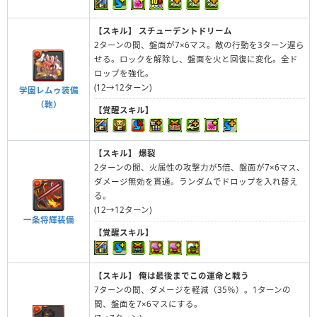
【スキル】
スチューデントドリーム
2ターンの間、盤面が7×6マス。敵の行動を3ターン遅ら
せる。ロックを解除し、盤面を火と回復に変化。全ド
ロップを強化。
(12→12ターン)
学園レムゥ装備
（鞄）
【覚醒スキル】
【スキル】
爆裂
2ターンの間、火属性の攻撃力が5倍、盤面が7×6マス、
ダメージ無効を貫通。ランダムでドロップを入れ替え
る。
(12→12ターン)
一条将輝装備
【覚醒スキル】
【スキル】
俺は最後までこの運命と戦う
7ターンの間、ダメージを軽減（35％）。1ターンの
間、盤面を7×6マスにする。