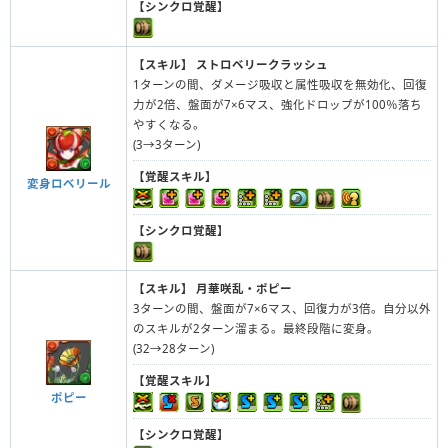
【シンクロ覚醒】
【スキル】
ストロベリークラッシュ
1ターンの間、ダメージ吸収と属性吸収を無効化、回復
力が2倍、盤面が7×6マス、強化ドロップが100％落ち
やすくなる。
(3→3ターン)
【覚醒スキル】
変身ロベリール
【シンクロ覚醒】
【スキル】
月華咲乱・ポピー
3ターンの間、盤面が7×6マス、回復力が3倍。自分以外
のスキルが2ターン溜まる。最終段階に変身。
(32→28ターン)
【覚醒スキル】
ポピー
【シンクロ覚醒】