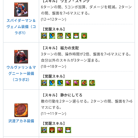
【スキル】
ウェブ・スイング
6ターンの間、5コンボ加算、ダメージを軽減。2ターン
の間、盤面を7×6マスにする。
(12→12ターン)
スパイダーマン＆
ヴェノム装備（コ
【覚醒スキル】
ラボ1）
【スキル】
磁力の支配
3ターンの間、操作時間が2倍、盤面を7×6マスにする。
自分以外のスキルが3ターン溜まる。
(18→18ターン)
ウルヴァリン＆マ
グニートー装備
【覚醒スキル】
（コラボ2）
【スキル】
静かにしてろ
敵の行動を2ターン遅らせる。2ターンの間、盤面を7×6
マスにする。
(11→11ターン)
沢渡アカネ装備
【覚醒スキル】