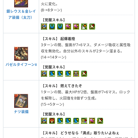
火に変化。
(8→8ターン)
銀レウス＆金レイ
ア装備（太刀）
【覚醒スキル】
【スキル】
起爆着陸
3ターンの間、盤面が7×6マス、ダメージ吸収と属性吸
収を無効化。自分以外のスキルが2ターン溜まる。
(14→14ターン)
バゼルタイフーンⅡ
【覚醒スキル】
【スキル】
燃えてきたぞ
1ターンの間、最大HPが2倍、盤面が7×6マス。ロック
を解除し、火回復を8個ずつ生成。
(15→5ターン)
ナツ装備
【覚醒スキル】
【スキル】
どうせなら「満点」取りたいよねぇ