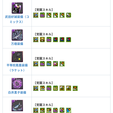
【覚醒スキル】
武田好誠装備（コ
ミックス）
【覚醒スキル】
万極装備
【覚醒スキル】
平等院鳳凰装備
（ラケット）
【覚醒スキル】
白井黒子装備
【覚醒スキル】