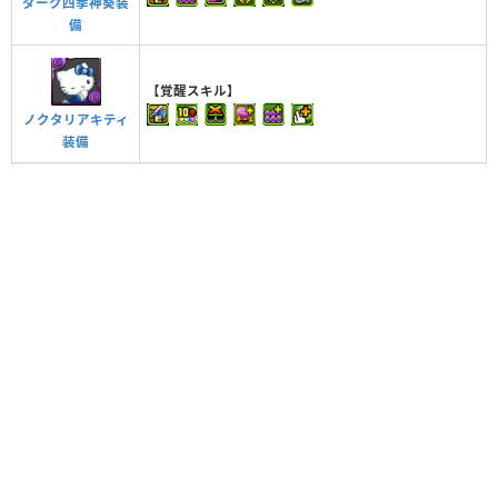
ダーク四季神葵装
備
【覚醒スキル】
ノクタリアキティ
装備