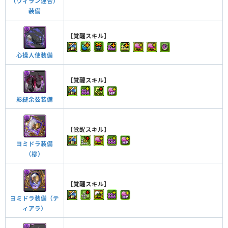
（ヴィラン連合）
装備
【覚醒スキル】
心操人使装備
【覚醒スキル】
影縫余弦装備
【覚醒スキル】
ヨミドラ装備
（櫛）
【覚醒スキル】
ヨミドラ装備（テ
ィアラ）