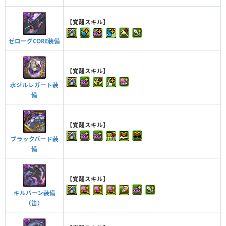
【覚醒スキル】
ゼローグCORE装備
【覚醒スキル】
水ジルレガート装
備
【覚醒スキル】
ブラックバード装
備
【覚醒スキル】
キルバーン装備
（笛）