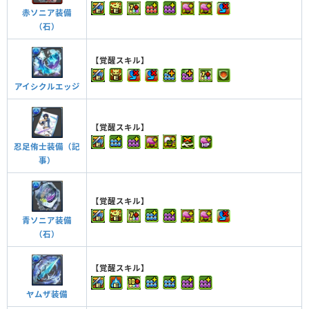
赤ソニア装備
（石）
【覚醒スキル】
アイシクルエッジ
【覚醒スキル】
忍足侑士装備（記
事）
【覚醒スキル】
青ソニア装備
（石）
【覚醒スキル】
ヤムザ装備