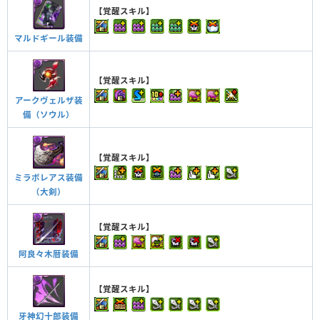
【覚醒スキル】
マルドギール装備
【覚醒スキル】
アークヴェルザ装
備（ソウル）
【覚醒スキル】
ミラボレアス装備
（大剣）
【覚醒スキル】
阿良々木暦装備
【覚醒スキル】
牙神幻十郎装備