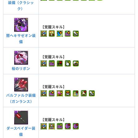
装備（クラシッ
ク）
【覚醒スキル】
闇ヘキサゼオン装
備
【覚醒スキル】
桜のリボン
【覚醒スキル】
バルファルク装備
（ガンランス）
【覚醒スキル】
ダースベイダー装
備