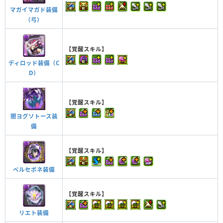
マガイマガド装備
（弓）
【覚醒スキル】
ディロッド装備（C
D）
【覚醒スキル】
闇ヨグソトース装
備
【覚醒スキル】
ペルセポネ装備
【覚醒スキル】
リエト装備