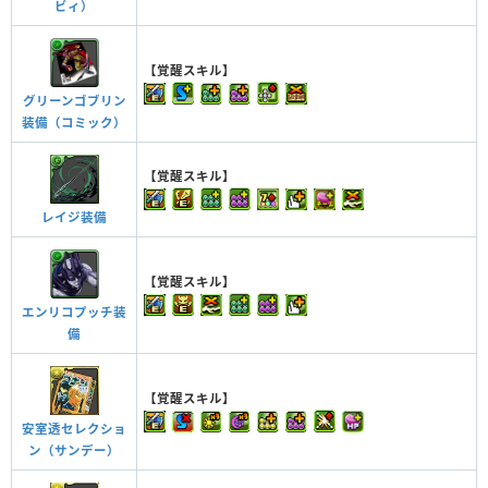
ビィ）
【覚醒スキル】
グリーンゴブリン
装備（コミック）
【覚醒スキル】
レイジ装備
【覚醒スキル】
エンリコプッチ装
備
【覚醒スキル】
安室透セレクショ
ン（サンデー）