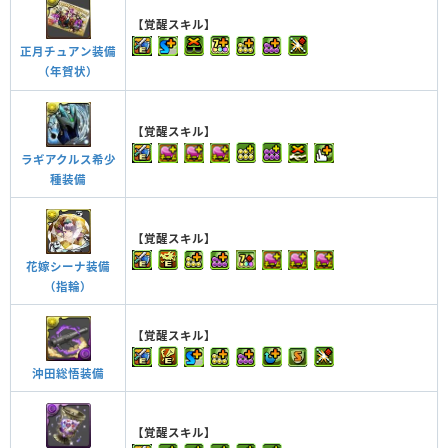
【覚醒スキル】
正月チュアン装備
（年賀状）
【覚醒スキル】
ラギアクルス希少
種装備
【覚醒スキル】
花嫁シーナ装備
（指輪）
【覚醒スキル】
沖田総悟装備
【覚醒スキル】