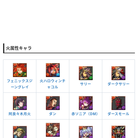
火属性キャラ
フェニックスジ
火ハロウィンチ
サリー
ダークサリー
ーングレイ
ャコル
阿良々木月火
ダン
ダースモール
赤ソニア（DM）