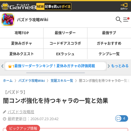
パズドラ攻略Wiki
攻略TOP
最強リーダー
最強サブ
夏休みガチャ
コードギアスコラボ
ガチャおすすめ
夏休みクエスト
EXラッシュ
テンプレ一覧
最強リーダーランキング！夏休みガチャの評価掲載
もっとみる
コードギ
1
2
ホーム
パズドラ攻略Wiki
覚醒スキル一覧
闇コンボ強化を持つキャラの一覧と
【パズドラ】
闇コンボ強化を持つキャラの一覧と効果
パズドラ攻略班
4
最終更新日：2026.07.23 20:42
ピックアップ情報