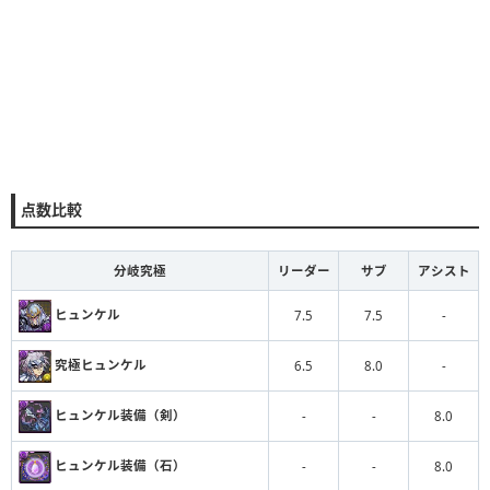
点数比較
分岐究極
リーダー
サブ
アシスト
ヒュンケル
7.5
7.5
-
究極ヒュンケル
6.5
8.0
-
ヒュンケル装備（剣）
-
-
8.0
ヒュンケル装備（石）
-
-
8.0