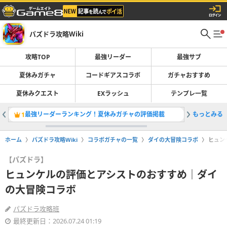
パズドラ攻略Wiki
攻略TOP
最強リーダー
最強サブ
夏休みガチャ
コードギアスコラボ
ガチャおすすめ
夏休みクエスト
EXラッシュ
テンプレ一覧
最強リーダーランキング！夏休みガチャの評価掲載
もっとみる
コードギ
1
2
ホーム
パズドラ攻略Wiki
コラボガチャの一覧
ダイの大冒険コラボ
ヒュン
【パズドラ】
ヒュンケルの評価とアシストのおすすめ｜ダイ
の大冒険コラボ
パズドラ攻略班
最終更新日：2026.07.24 01:19