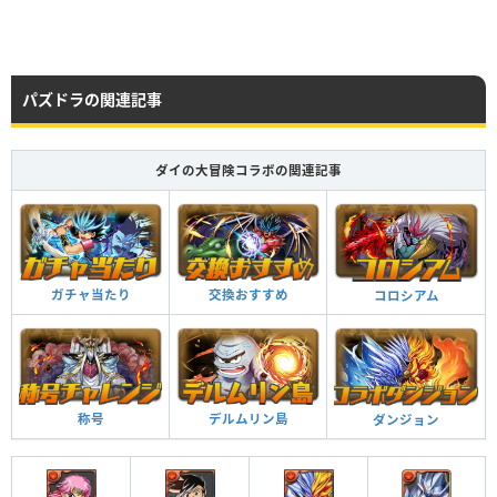
Lv120
4997
8944
478
Lv99
3569
3125
354
HP
攻撃力
回復力
パズドラの関連記事
Lv99
3569
3125
354
HP
攻撃力
回復力
HP
攻撃力
回復力
Lv99
4559
7120
651
Lv99
4559
3620
651
ダイの大冒険コラボの関連記事
Lv110
5630
9108
757
HP
攻撃力
回復力
Lv120
5987
9439
775
Lv99
4559
3620
651
つけられる潜在キラー
ガチャ当たり
交換おすすめ
コロシアム
つけられる潜在キラー
つけられる潜在キラー
称号
デルムリン島
ダンジョン
鎧化 ターン数：13→13
4ターンの間、ダメージを60％軽減。消せないドロップ、バインド、覚醒無