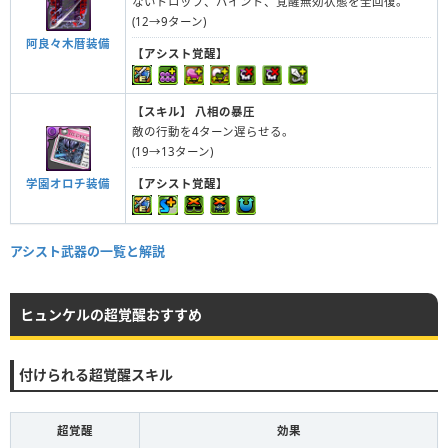
ないドロップ、バインド、覚醒無効状態を全回復。
(12→9ターン)
阿良々木暦装備
【アシスト覚醒】
【スキル】
八相の暴圧
敵の行動を4ターン遅らせる。
(19→13ターン)
学園オロチ装備
【アシスト覚醒】
アシスト武器の一覧と解説
ヒュンケルの超覚醒おすすめ
付けられる超覚醒スキル
超覚醒
効果