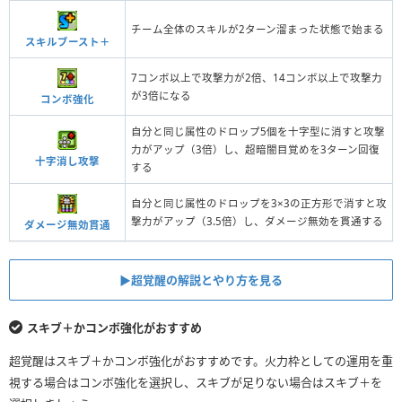
チーム全体のスキルが2ターン溜まった状態で始まる
スキルブースト＋
7コンボ以上で攻撃力が2倍、14コンボ以上で攻撃力
が3倍になる
コンボ強化
自分と同じ属性のドロップ5個を十字型に消すと攻撃
力がアップ（3倍）し、超暗闇目覚めを3ターン回復
十字消し攻撃
する
自分と同じ属性のドロップを3×3の正方形で消すと攻
撃力がアップ（3.5倍）し、ダメージ無効を貫通する
ダメージ無効貫通
▶︎超覚醒の解説とやり方を見る
スキブ＋かコンボ強化がおすすめ
超覚醒はスキブ＋かコンボ強化がおすすめです。火力枠としての運用を重
視する場合はコンボ強化を選択し、スキブが足りない場合はスキブ＋を