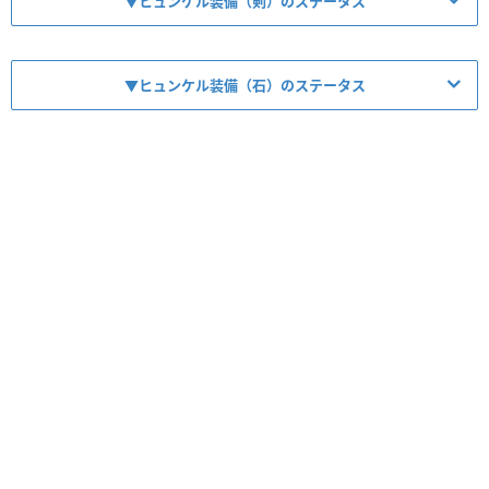
▼ヒュンケル装備（剣）のステータス
【No.7710】元不死騎団軍団長・ヒュンケル
▼ヒュンケル装備（石）のステータス
【No.7711】鎧の魔剣
【No.9666】ヒュンケルの輝聖石
レア度
コスト
属性
タイプ
★8
34
闇／光
攻撃／悪魔
レア度
コスト
属性
タイプ
★8
80
闇
攻撃
HP
攻撃力
回復力
レア度
コスト
属性
タイプ
Lv99
3569
6625
354
★8
80
闇
攻撃
Lv110
4640
8613
460
HP
攻撃力
回復力