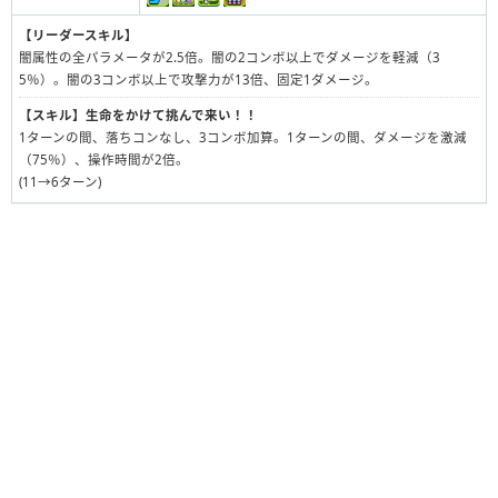
【リーダースキル】
闇属性の全パラメータが2.5倍。闇の2コンボ以上でダメージを軽減（3
5％）。闇の3コンボ以上で攻撃力が13倍、固定1ダメージ。
【スキル】
生命をかけて挑んで来い！！
1ターンの間、落ちコンなし、3コンボ加算。1ターンの間、ダメージを激減
（75％）、操作時間が2倍。
(11→6ターン)