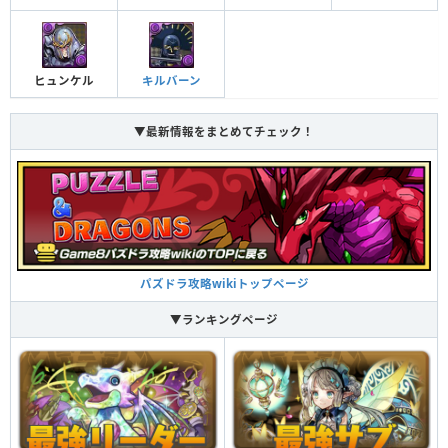
チームの回復力が20％アップする
強化された闇ドロップの出現率（40％）とダメージ
スキル封印攻撃を無効化することがある
チーム回復強化
封印耐性
がかなりアップする（1.1449倍）
闇ドロップ強化＋
ヒュンケル
キルバーン
雲攻撃を無効化する
ドロップ操作時間が延びる（1秒）
雲耐性
HPが500アップする
操作時間延長＋
HP強化
▼最新情報をまとめてチェック！
暗闇攻撃を無効化する
暗闇耐性＋
自分と同じ属性のドロップをL字型に消すと攻撃力が
アップ（2.2倍）し、ロック状態を解除する
L字消し攻撃
パズドラ攻略wikiトップページ
10コンボ以上で攻撃力が5倍になる
超コンボ強化
▼ランキングページ
10コンボ以上で攻撃力が5倍になる
超コンボ強化
悪魔タイプの敵に対して攻撃力がアップする（5倍）
この覚醒が発動した敵に対してダメージの上限値
悪魔キラー
（カンスト値）が2倍になる