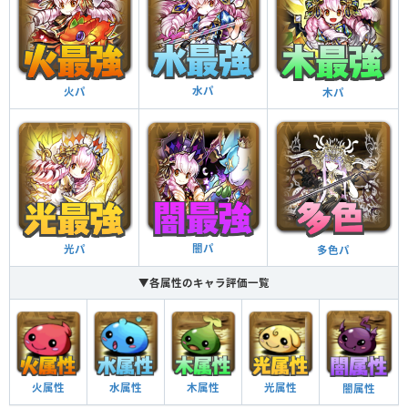
水パ
火パ
木パ
闇パ
光パ
多色パ
▼各属性のキャラ評価一覧
火属性
水属性
木属性
光属性
闇属性