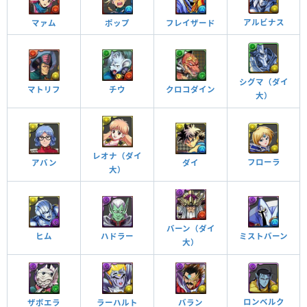
効状態を全回復。
正義の光に賭ける！！！！ ターン数：7→5
闘志の力 ターン数：12→12
アルビナス
ポップ
フレイザード
マァム
1ターンの間、操作時間、回復力、光属性の攻撃力が2倍。ドロップのロック
5ターンの間、ダメージを半減。5ターンの間、自分の攻撃力が3倍。
を解除し、左端縦1列を光に、右端縦1列を闇ドロップに変化。
覚醒スキル
効果
シグマ（ダイ
マトリフ
チウ
クロコダイン
他のモンスターにアシストすると自分の覚醒スキル
大）
が付与される
覚醒スキル
効果
覚醒アシスト
虚空閃
他のモンスターにアシストすると自分の覚醒スキル
チーム内の攻撃、悪魔、体力タイプ1つにつきHPと回復力が上昇（1＋0.18×
チーム全体のスキルが1ターン溜まった状態で始まる
が付与される
編成数）。闇光の同時攻撃で攻撃力が24倍、3コンボ加算。
覚醒アシスト
スキルブースト
レオナ（ダイ
フローラ
ダイ
アバン
大）
体力タイプの敵に対して攻撃力がアップする（5倍）
チーム全体のスキルが1ターン溜まった状態で始まる
この覚醒が発動した敵に対してダメージの上限値
スキルブースト
体力キラー
（カンスト値）が2倍になる
覚醒スキル
効果
悪魔タイプの敵に対して攻撃力がアップする（5倍）
自分と同じ属性のドロップ5個を十字型に消すと攻撃
バーン（ダイ
この覚醒が発動した敵に対してダメージの上限値
ヒム
ミストバーン
ハドラー
悪魔キラー
力がアップ（3倍）し、超暗闇目覚めを3ターン回復
自分自身へのバインド攻撃を無効化する
大）
（カンスト値）が2倍になる
十字消し攻撃
バインド耐性＋
する
チームの回復力が20％アップする
強化された闇ドロップの出現率（40％）とダメージ
チーム全体のスキルが2ターン溜まった状態で始まる
チーム回復強化
スキルブースト＋
がかなりアップする（1.1449倍）
闇ドロップ強化＋
ロンベルク
ザボエラ
ラーハルト
バラン