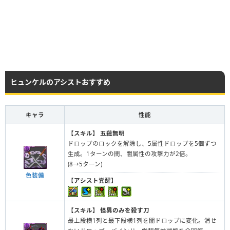
ヒュンケルのアシストおすすめ
キャラ
性能
【スキル】
五蘊無明
ドロップのロックを解除し、5属性ドロップを5個ずつ
生成。1ターンの間、闇属性の攻撃力が2倍。
(8→5ターン)
色装備
【アシスト覚醒】
【スキル】
怪異のみを殺す刀
最上段横1列と最下段横1列を闇ドロップに変化。消せ