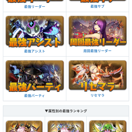
最強サブ
最強リーダー
超覚醒
効果
チーム全体のスキルが2ターン溜まった状態で始まる
スキルブースト＋
周回最強リーダー
最強アシスト
7コンボ以上で攻撃力が2倍、14コンボ以上で攻撃力
が3倍になる
コンボ強化
自分と同じ属性のドロップ5個を十字型に消すと攻撃
力がアップ（3倍）し、超暗闇目覚めを3ターン回復
十字消し攻撃
する
リセマラ
最強パーティ
自分と同じ属性のドロップを3×3の正方形で消すと攻
撃力がアップ（3.5倍）し、ダメージ無効を貫通する
ダメージ無効貫通
▼属性別の最強ランキング