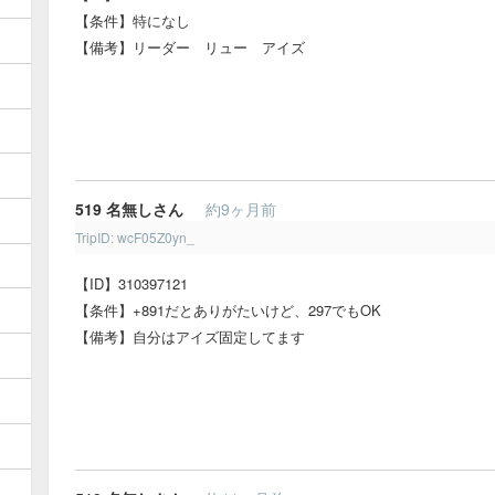
【条件】特になし
【備考】リーダー リュー アイズ
519
名無しさん
約9ヶ月前
TripID: wcF05Z0yn_
【ID】310397121
【条件】+891だとありがたいけど、297でもOK
【備考】自分はアイズ固定してます