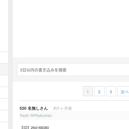
1
2
3
次ペ
520
名無しさん
約1ヶ月前
TripID: RPRy6ov0aU
【ID】264168380