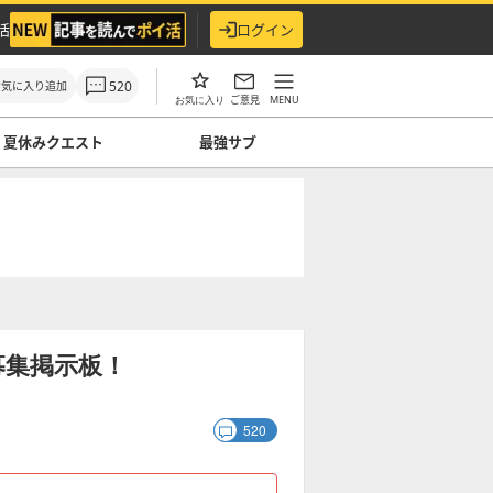
活
ログイン
520
お気に入り追加
ご意見
MENU
お気に入り
夏休みクエスト
最強サブ
募集掲示板！
520