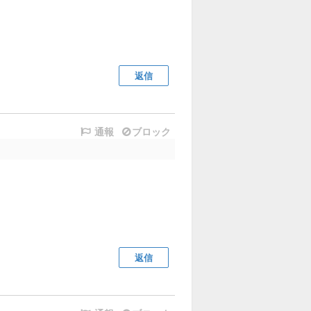
返信
通報
ブロック
返信