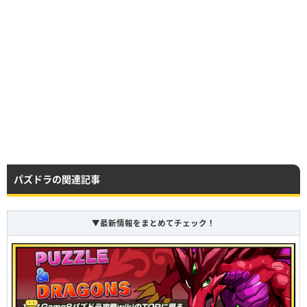
レア度
コスト
属性
タイプ
HP
攻撃力
回復力
★10
100
火
ドラゴン
Lv99
4028
2443
348
レア度
コスト
属性
タイプ
Lv110
4834
2932
418
★10
100
火
ドラゴン／マシン
HP
攻撃力
回復力
Lv120
5639
3298
470
Lv99
5408
2403
248
HP
攻撃力
回復力
HP
攻撃力
回復力
パズドラの関連記事
Lv99
4028
2443
348
HP
攻撃力
回復力
Lv99
5018
2938
645
Lv99
6398
2898
545
Lv110
5824
3427
715
▼最新情報をまとめてチェック！
HP
攻撃力
回復力
Lv120
6629
3793
767
Lv99
5018
2938
645
つけられる潜在キラー
つけられる潜在キラー