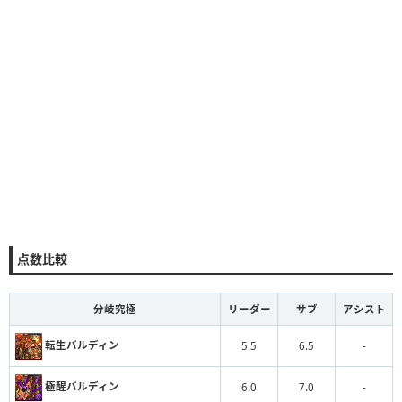
点数比較
分岐究極
リーダー
サブ
アシスト
転生バルディン
5.5
6.5
-
極醒バルディン
6.0
7.0
-