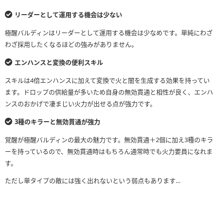
リーダーとして運用する機会は少ない
極醒バルディンはリーダーとして運用する機会は少なめです。単純にわざ
わざ採用したくなるほどの強みがありません。
エンハンスと変換の便利スキル
スキルは4倍エンハンスに加えて変換で火と闇を生成する効果を持ってい
ます。ドロップの供給量が多いため自身の無効貫通と相性が良く、エンハ
ンスのおかげで凄まじい火力が出せる点が強力です。
3種のキラーと無効貫通が強力
覚醒が極醒バルディンの最大の魅力です。無効貫通＋2個に加え3種のキラ
ーを持っているので、無効貫通時はもちろん通常時でも火力要員になれま
す。
ただし単タイプの敵には強く出れないという弱点もあります…