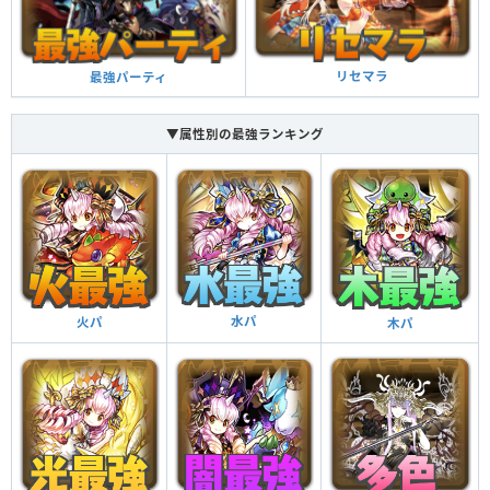
マシンタイプ追加
アップする（60％、闇コンボ強化2個分の効果）
覚醒スキル
効果
闇コンボ強化＋
チーム全体のスキルが1ターン溜まった状態で始まる
自分自身へのバインド攻撃を無効化する
チームの回復力が20％アップする
スキルブースト
バインド耐性＋
リセマラ
最強パーティ
チーム回復強化
自分と同じ属性のドロップを3×3の正方形で消すと攻
チーム全体のスキルが2ターン溜まった状態で始まる
チームの回復力が20％アップする
▼属性別の最強ランキング
撃力がアップ（3.5倍）し、ダメージ無効を貫通する
ダメージ無効貫通
スキルブースト＋
チーム回復強化
HPが500アップする
ドロップ操作時間が延びる（1秒）
チームの回復力が20％アップする
HP強化
操作時間延長＋
チーム回復強化
自分と同じ属性のドロップを12個以上つなげて消す
自分と同じ属性のドロップを3×3の正方形で消すと攻
と、攻撃力が12倍になる
撃力がアップ（3.5倍）し、ダメージ無効を貫通する
超つなげ消し強化
ダメージ無効貫通
水パ
火パ
木パ
スキル封印攻撃を無効化することがある
HPが500アップする
封印耐性
HP強化
自分と同じ属性のドロップを3×3の正方形で消すと攻
撃力がアップ（3.5倍）し、ダメージ無効を貫通する
ダメージ無効貫通
体力タイプの敵に対して攻撃力がアップする（5倍）
この覚醒が発動した敵に対してダメージの上限値