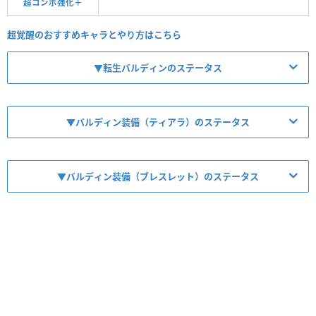
超コンボ強化＋
超覚醒のおすすめキャラとやり方はこちら
▼転生バルディンのステータス
▼バルディン装備（ティアラ）のステータス
【No.3371】灼剣の龍機神・バルディン
▼バルディン装備（ブレスレット）のステータス
【No.7640】極醒の龍刃機・バルディンのティアラ
【No.9477】灼剣の龍機神・バルディンのブレスレット
レア度
コスト
属性
タイプ
★6
30
火
ドラゴン／マシン