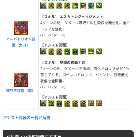
【スキル】
エスカトンジャッジメント
4ターンの間、ダメージ吸収と属性吸収を無効化。全ド
ロップを強化。
(15→15ターン)
アルバトリオン装
【アシスト覚醒】
備（太刀）
【スキル】
昼間の移動手段
2ターンの間、ダメージを激減、強化ドロップが100％
落ちてくる。消せないドロップ、バインド、覚醒無効
状態を全回復。
(12→12ターン)
禰豆子装備（箱）
【アシスト覚醒】
アシスト武器の一覧と解説
バルディンの超覚醒おすすめ