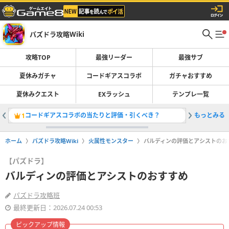
パズドラ攻略Wiki
攻略TOP
最強リーダー
最強サブ
夏休みガチャ
コードギアスコラボ
ガチャおすすめ
夏休みクエスト
EXラッシュ
テンプレ一覧
コードギアスコラボの当たりと評価・引くべき？
もっとみる
最強リー
1
2
ホーム
パズドラ攻略Wiki
火属性モンスター
バルディンの評価とアシストのお
【パズドラ】
バルディンの評価とアシストのおすすめ
パズドラ攻略班
最終更新日：2026.07.24 00:53
ピックアップ情報