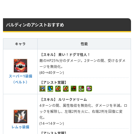
バルディンのアシストおすすめ
キャラ
性能
【スキル】
来い！ドグマ怪人！
敵のHP25％分のダメージ。2ターンの間、受けるダメ
ージを無効化。
(40→40ターン)
スーパー1装備
（ベルト）
【アシスト覚醒】
【スキル】
ルリークドリーム
4ターンの間、属性吸収を無効化、ダメージを半減。ロ
ックを解除し、左端2列を火に、右端2列を回復に変
化。
(14→14ターン)
レムゥ装備
【アシスト覚醒】