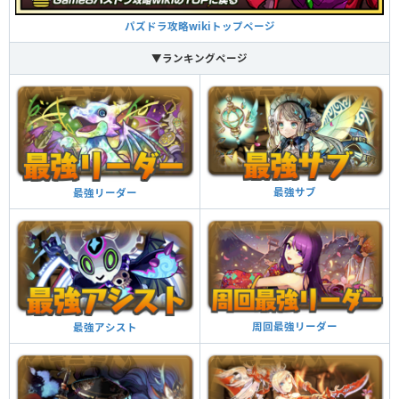
つけられる潜在キラー
パズドラ攻略wikiトップページ
▼ランキングページ
トライレイジモード ターン数：13→3
1ターンの間、操作時間、ドラゴンとマシンタイプの攻撃力が4倍。ロックを
トライフェイス ターン数：20→10
解除し、光とお邪魔、爆弾を火に、木と毒。猛毒を闇に変化。
トライプレッシャーモード ターン数：16→16
2ターンの間、受けるダメージを半減、ダメージ無効を貫通。2ターンの間、
最強サブ
最強リーダー
ドラゴンとマシンタイプの攻撃力が3倍。
敵の行動を4ターン遅らせる。4ターンの間、4コンボ加算。
覚醒スキル
効果
他のモンスターにアシストすると自分の覚醒スキル
ナイトメアブラッド
覚醒スキル
効果
が付与される
覚醒アシスト
火闇の同時攻撃でダメージを60％軽減、攻撃力が17倍、固定700万ダメー
他のモンスターにアシストすると自分の覚醒スキル
ジ。火属性の全パラメータが1.5倍。
周回最強リーダー
火ドロップで2コンボ以上すると、火属性の攻撃力が
最強アシスト
が付与される
覚醒アシスト
アップする（60％、火コンボ強化2個分の効果）
火コンボ強化＋
闇ドロップで2コンボ以上すると、闇属性の攻撃力が
ダンジョン潜入中、マシンタイプが追加される