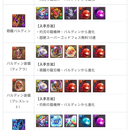
【入手方法】
極醒バルディン
・灼刃の龍機神・バルディンから進化
・超絶スーパーゴッドフェス無料10連
バルディン装備
【入手方法】
（ティアラ）
・極醒の龍刃機・バルディンから進化
バルディン装備
【入手方法】
（ブレスレッ
・灼剣の龍機神・バルディンから進化
ト）