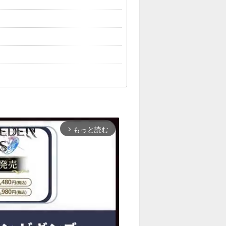
もっと読む
arrow_forward_ios