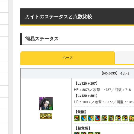
カイトのステータスと点数比較
簡易ステータス
ベース
【No.8633】
イルミ
【Lv120＋297】
HP：8076／攻撃：4787／回復：718
【Lv120＋891】
HP：10056／攻撃：5777／回復：131
【覚醒】
【超覚醒】