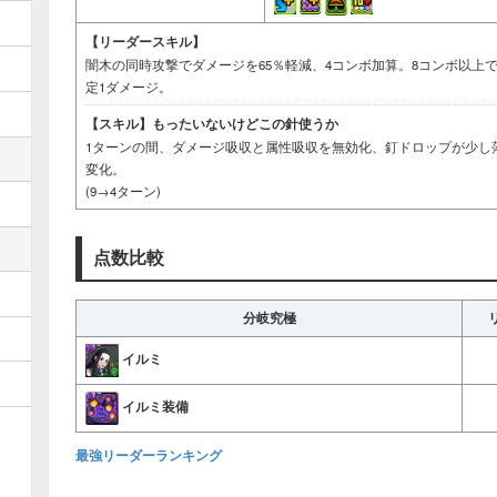
【リーダースキル】
闇木の同時攻撃でダメージを65％軽減、4コンボ加算。8コンボ以上で
定1ダメージ。
【スキル】
もったいないけどこの針使うか
1ターンの間、ダメージ吸収と属性吸収を無効化、釘ドロップが少し
変化。
(9→4ターン)
点数比較
分岐究極
イルミ
イルミ装備
最強リーダーランキング