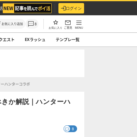
活
ログイン
8
お気に入り追加
ご意見
MENU
お気に入り
クエスト
EXラッシュ
テンプレ一覧
ターハンターコラボ
べきか解説｜ハンターハ
8