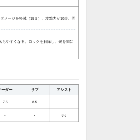
ダメージを軽減（35％）、攻撃力が30倍、固
落ちやすくなる。ロックを解除し、光を闇に
リーダー
サブ
アシスト
7.5
8.5
-
-
-
8.5