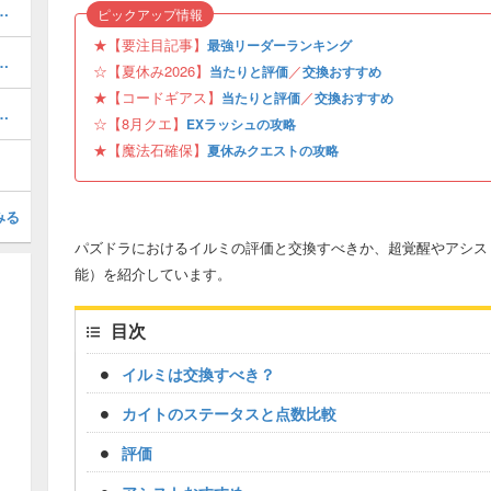
ボの当たりと評価・引くべき？
ピックアップ情報
★【要注目記事】
最強リーダーランキング
当たりと評価・引くべき？
☆【夏休み2026】
／
当たりと評価
交換おすすめ
★【コードギアス】
／
当たりと評価
交換おすすめ
と当たり・どれを引くべき？
☆【8月クエ】
EXラッシュの攻略
★【魔法石確保】
夏休みクエストの攻略
みる
パズドラにおけるイルミの評価と交換すべきか、超覚醒やアシス
能）を紹介しています。
目次
イルミは交換すべき？
カイトのステータスと点数比較
評価