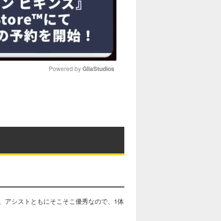
Powered by 
GliaStudios
M
u
t
e
、アシストともにそこそこ優秀なので、1体