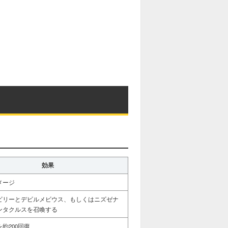
効果
メージ
ビリーとデビルメビウス、もしくはニズゼナ
ンタクルスを召喚する
約200回復