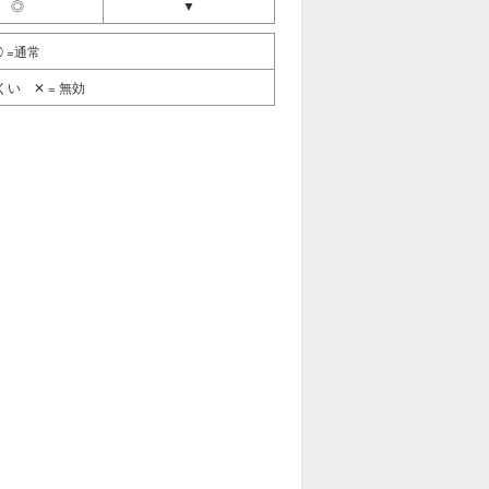
◎
▼
 =通常
い ✕ = 無効