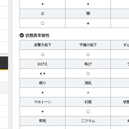
▼
▼
土
闇
◯
★
状態異常耐性
攻撃力低下
守備力低下
す
◎
◎
おびえ
転び
▼▼
◎
眠り
混乱
▼
✕
マホトーン
幻惑
状
▼
◯
即死
二フラム