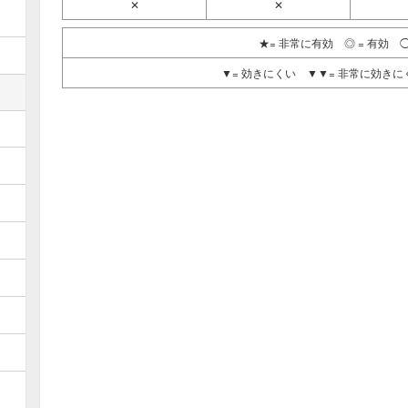
✕
✕
★= 非常に有効 ◎ = 有効 ◯
▼= 効きにくい ▼▼= 非常に効きにく