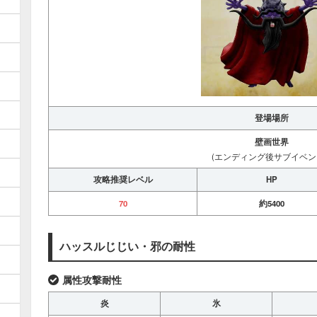
登場場所
壁画世界
(エンディング後サブイベント
攻略推奨レベル
HP
70
約5400
ハッスルじじい・邪の耐性
属性攻撃耐性
炎
氷