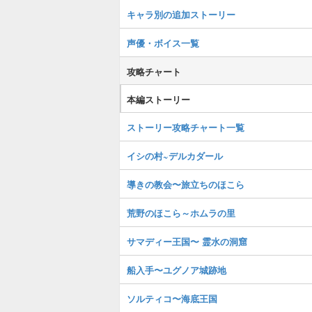
キャラ別の追加ストーリー
声優・ボイス一覧
攻略チャート
本編ストーリー
ストーリー攻略チャート一覧
イシの村~デルカダール
導きの教会〜旅立ちのほこら
荒野のほこら～ホムラの里
サマディー王国〜 霊水の洞窟
船入手〜ユグノア城跡地
ソルティコ〜海底王国