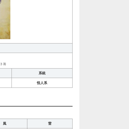
3)
系統
怪人系
風
雷