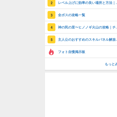
レベル上げに効率の良い場
2
全ボスの攻略一覧
3
神の民の里〜ヒノ
4
主人公のおすす
5
フォト自慢掲示板
もっと