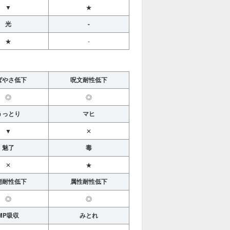
▼
★
光
-
★
-
ばやさ低下
呪文耐性低下
◎
◎
うっとり
マヒ
▼
✕
魅了
毒
✕
★
態耐性低下
属性耐性低下
◎
◎
MP吸収
みとれ