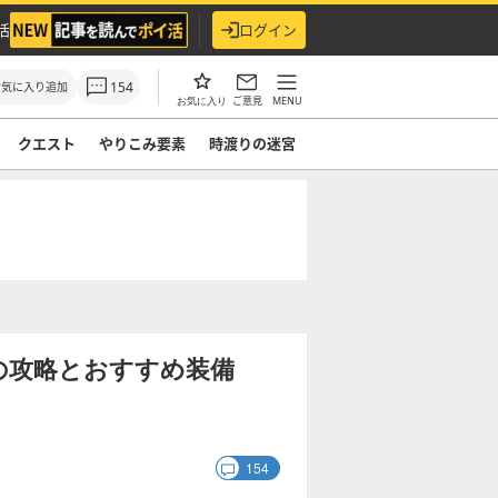
活
ログイン
154
お気に入り追加
ご意見
MENU
お気に入り
クエスト
やりこみ要素
時渡りの迷宮
の攻略とおすすめ装備
154