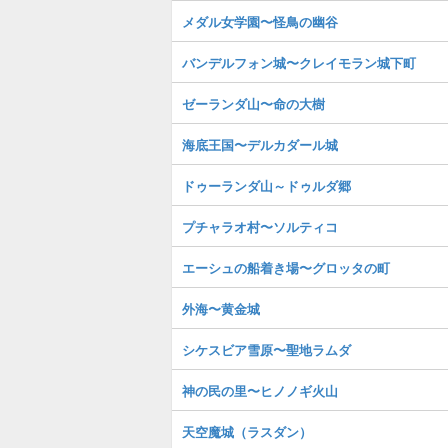
メダル女学園〜怪鳥の幽谷
バンデルフォン城〜クレイモラン城下町
ゼーランダ山〜命の大樹
海底王国〜デルカダール城
ドゥーランダ山～ドゥルダ郷
プチャラオ村〜ソルティコ
エーシュの船着き場〜グロッタの町
外海〜黄金城
シケスビア雪原〜聖地ラムダ
神の民の里〜ヒノノギ火山
天空魔城（ラスダン）