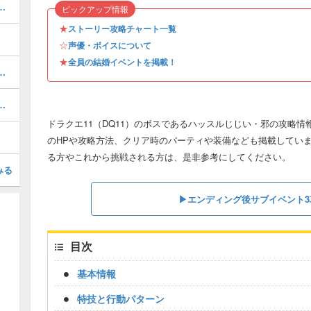
所と方法｜序盤・中盤・終盤・クリア後対応
ピックアップ情報
★
ストーリー攻略チャート一覧
☆
声優・ボイスについて
★
全員の結婚イベントを掲載！
ノギ火山の攻略｜チャート16
めのスキルパネル解放ルート
ドラクエ11（DQ11）のボスであるハッスルじじい・邪の攻略
のHPや攻略方法、クリア時のパーティや装備なども掲載してい
る方やこれから挑戦される方は、是非参考にしてください。
みる
▶エンディング後サブイベント3
目次
基本情報
特技と行動パターン