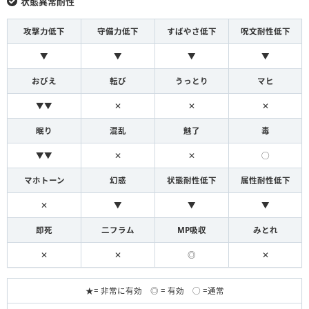
状態異常耐性
攻撃力低下
守備力低下
すばやさ低下
呪文耐性低下
▼
▼
▼
▼
おびえ
転び
うっとり
マヒ
▼▼
✕
✕
✕
眠り
混乱
魅了
毒
▼▼
✕
✕
◯
マホトーン
幻惑
状態耐性低下
属性耐性低下
✕
▼
▼
▼
即死
二フラム
MP吸収
みとれ
✕
✕
◎
✕
★= 非常に有効 ◎ = 有効 ◯ =通常