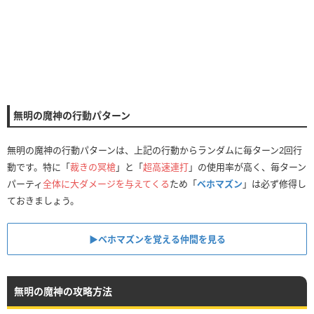
無明の魔神の行動パターン
無明の魔神の行動パターンは、上記の行動からランダムに毎ターン2回行
動です。特に「
裁きの冥槍
」と「
超高速連打
」の使用率が高く、毎ターン
パーティ
全体に大ダメージを与えてくる
ため「
ベホマズン
」は必ず修得し
ておきましょう。
▶ベホマズンを覚える仲間を見る
無明の魔神の攻略方法