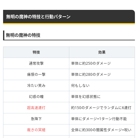
無明の魔神の特技と行動パターン
無明の魔神の特技
特技
効果
通常攻撃
単体に約250のダメージ
痛恨の一撃
単体に約280のダメージ
冷たい笑み
何もしない
幻惑の瞳
単体を幻惑状態に
超高速連打
約150のダメージでランダムに6連打
急降下
単体にダメージ+1ターン行動不能
裁きの冥槍
全体に約300の闇属性ダメージ+呪い