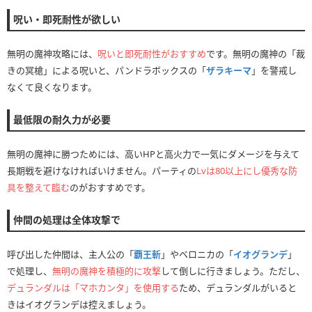
呪い・即死耐性が欲しい
無明の魔神攻略には、
呪いと即死耐性がおすすめ
です。無明の魔神の「裁
きの冥槍」による呪いと、パンドラボックスの「
ザラキーマ
」を警戒し
なくて良くなります。
最低限の耐久力が必要
無明の魔神に勝つためには、高いHPと高火力で一気にダメージを与えて
長期戦を避けなければいけません。パーティの
Lvは80以上にし優秀な防
具を整えて臨む
のがおすすめです。
仲間の処理は全体攻撃で
呼び出した仲間は、主人公の「
覇王斬
」やベロニカの「
イオグランデ
」
で処理し、
無明の魔神を積極的に攻撃
して倒しに行きましょう。ただし、
デュランダルは「マホカンタ」を使用する
ため、デュランダルがいると
きはイオグランデは控えましょう。