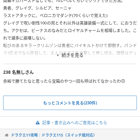
開幕ギガバーストなしでも、70レベルくらいでクリアできた方法。
勇者、グレイグ、シルビア、セーニャ
ラストアタックに、ベロニカマダンテ(70くらいで覚えた)
グレイグで呪い耐性100の兜とそれ以外は英雄装備一式にして、におうだ
ち。アクセは、ビーナスのなみだとロイヤルチャームを相場しました。こ
れで滅多に崩壊しない。
転びのあるキラークリムゾンは勇者にバイキルトかけて即倒す。パンド
ラ1匹までなら許容して、主人公でボスを攻撃して押し切る。理想はデュ
続きを見る
ランダル1パンドラ1の状態を維持。ターン数かかるから、ラストまとめ
て、シルビアレディファースト→ベロニカでマダンテで一掃する。
238
名無しさん
余裕で勝てたなと思ったら宝箱のやつ一回も呼ばれてなかったわ🙃
もっとコメントを見る(230件)
記事・書き込みへのご意見はこちら
ドラクエ11攻略｜ドラクエ11S（スイッチ版対応）