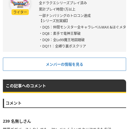
全ドラクエシリーズプレイ済み
累計プレイ時間1万以上
ライター
一部ナンバリングのトロコン達成
【シリーズ別実績】
・DQ5：仲間モンスター全キャラレベルMAX &はぐメタ
・DQ8：素手で竜神王撃破
・DQ9：全Lv99魔王地図踏破
・DQ11：全縛り裏ボスクリア
メンバーの情報を見る
この記事へのコメント
コメント
239
名無しさん