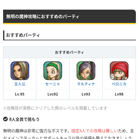
無明の魔神攻略におすすめのパーティ
おすすめパーティ
おすすめパーティ
主人公
セーニャ
マルティナ
ベロニカ
Lv.95
Lvc92
Lv93
Lv98
※攻略班が実際にクリアした際のレベルを掲載しています
8人全員で挑もう
無明の魔神は非常に強力なボスです。
固定4人での攻略は難しい
ため、主
なメインアタッカーとサポートキャラ以外の装備も整えておきましょう。