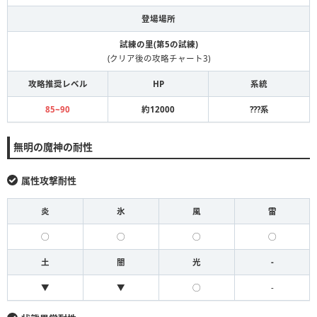
登場場所
試練の里(第5の試練)
(クリア後の攻略チャート3)
攻略推奨レベル
HP
系統
85~90
約12000
???系
無明の魔神の耐性
属性攻撃耐性
炎
氷
風
雷
◯
◯
◯
◯
土
闇
光
-
▼
▼
◯
-