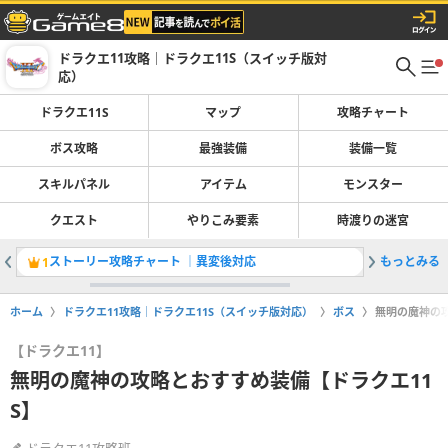
ドラクエ11攻略｜ドラクエ11S（スイッチ版対
応）
ドラクエ11S
マップ
攻略チャート
ボス攻略
最強装備
装備一覧
スキルパネル
アイテム
モンスター
クエスト
やりこみ要素
時渡りの迷宮
ストーリー攻略チャート ｜異変後対応
もっとみる
取り返し
1
2
ホーム
ドラクエ11攻略｜ドラクエ11S（スイッチ版対応）
ボス
無明の魔神の攻
【ドラクエ11】
無明の魔神の攻略とおすすめ装備【ドラクエ11
S】