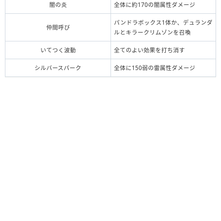
闇の炎
全体に約170の闇属性ダメージ
パンドラボックス1体か、デュランダ
仲間呼び
ルとキラークリムゾンを召喚
いてつく波動
全てのよい効果を打ち消す
シルバースパーク
全体に150弱の雷属性ダメージ