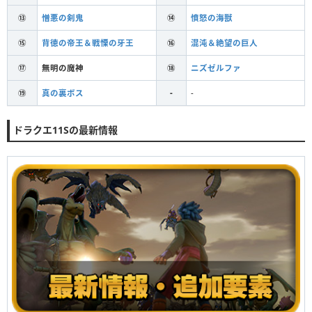
⑬
憎悪の剣鬼
⑭
憤怒の海獣
⑮
背徳の帝王＆戦慄の牙王
⑯
混沌＆絶望の巨人
⑰
無明の魔神
⑱
ニズゼルファ
⑲
真の裏ボス
-
-
ドラクエ11Sの最新情報