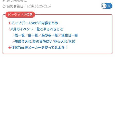
あつ森攻略班
4
最終更新日：2026.06.26 02:07
ピックアップ情報
★
アップデートver3.0内容まとめ
☆
8月のイベント一覧とやるべきこと
└
魚一覧
／
虫一覧
／
海の幸一覧
／
誕生日一覧
└
虫取り大会
/
夏の貝殻拾い
/
花火大会
/
お盆
★
住民Tier表メーカーを使ってみよう！