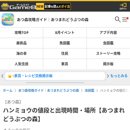
あつ森攻略ガイド｜あつまれどうぶつの森
攻略TOP
8月イベント
アプデ内容
美術品
魚図鑑
虫図鑑
海の幸
住民
ストーリー攻略
人気住民
家具
掲示板
家具・レシピ交換掲示板
もっとみる
カブ価の
1
2
ホーム
あつ森攻略ガイド｜あつまれどうぶつの森
虫図鑑
ハンミョウの値段と
【あつ森】
ハンミョウの値段と出現時間・場所【あつまれ
どうぶつの森】