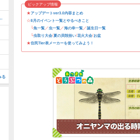
ピックアップ情報
★
アップデートver3.0内容まとめ
方一覧｜本物と偽物の違い
☆
8月のイベント一覧とやるべきこと
└
／
／
／
魚一覧
虫一覧
海の幸一覧
誕生日一覧
└
/
/
/
虫取り大会
夏の貝殻拾い
花火大会
お盆
★
住民Tier表メーカーを使ってみよう！
みる