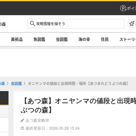
ポイ
の森
容
美術品
魚図鑑
虫図鑑
海の幸
住民
ストーリ
の森
虫図鑑
オニヤンマの値段と出現時間・場所【あつまれどうぶつの森】
【あつ森】オニヤンマの値段と出現
ぶつの森】
あつ森攻略班
最終更新日：2026.05.28 15:24