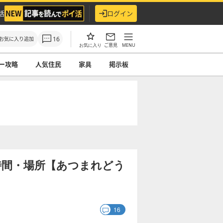
活
ログイン
16
お気に入り追加
ご意見
MENU
お気に入り
ー攻略
人気住民
家具
掲示板
時間・場所【あつまれどう
16