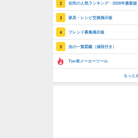
住民の人気ランキング・2026年最新版
2
家具・レシピ交換掲示板
3
フレンド募集掲示板
4
虫の一覧図鑑（値段付き）
5
Tier表メーカーツール
もっと