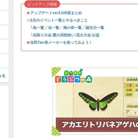
ピックアップ情報
★
アップデートver3.0内容まとめ
☆
8月のイベント一覧とやるべきこと
└
／
／
／
魚一覧
虫一覧
海の幸一覧
誕生日一覧
└
/
/
/
虫取り大会
夏の貝殻拾い
花火大会
お盆
★
住民Tier表メーカーを使ってみよう！
みる