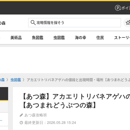
ポイ
の森
容
美術品
魚図鑑
虫図鑑
海の幸
住民
ストーリ
の森
虫図鑑
アカエリトリバネアゲハの値段と出現時間・場所【あつまれどう
【あつ森】アカエリトリバネアゲハ
【あつまれどうぶつの森】
あつ森攻略班
方一覧｜本物と偽物の違い
最終更新日：2026.05.28 15:24