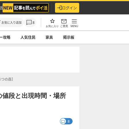
活
ログイン
8
お気に入り追加
ご意見
MENU
お気に入り
ー攻略
人気住民
家具
掲示板
ぶつの森】
の値段と出現時間・場所
8