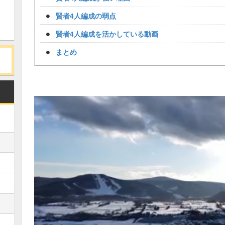
賢者4人編成の弱点
賢者4人編成を活かしている動画
まとめ