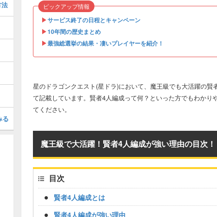
方法
ピックアップ情報
▶︎
サービス終了の日程とキャンペーン
▶︎
10年間の歴史まとめ
▶︎
最強総選挙の結果・凄いプレイヤーを紹介！
星のドラゴンクエスト(星ドラ)において、魔王級でも大活躍の賢
て記載しています。賢者4人編成って何？といった方でもわかり
てください。
みる
魔王級で大活躍！賢者4人編成が強い理由の目次！
目次
賢者4人編成とは
賢者4人編成が強い理由