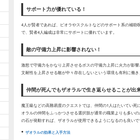
サポート力が優れている！
4人が賢者であれば、ピオラやスクルトなどのサポート系の補助
で、賢者4人編成は非常にサポートに優れています。
敵の守備力上昇に影響されない！
激怒で守備力をかなり上昇させるボスの守備力上昇に火力が影響
文耐性を上昇させる敵が中々存在しないという環境も有利に働き
仲間が死んでもザオラルで生き返らせることが出
魔王級などの高難易度のクエストでは、仲間の1人はたいてい死
オラルの仲間をふっかつさせる選択肢が通常の職業よりも多いの
の石が発動すれば、ザオラルが使用できるようになるのも良いで
ザオラルの効果と入手方法