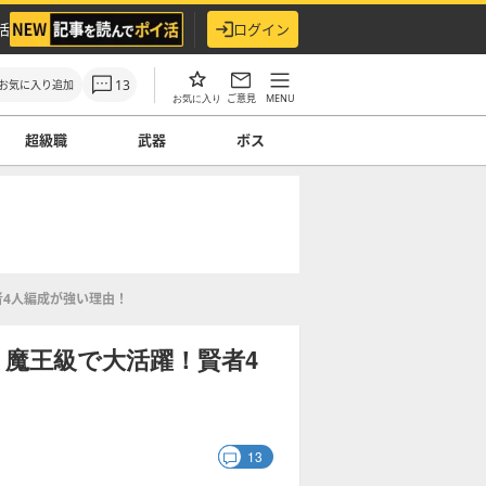
活
ログイン
13
お気に入り追加
ご意見
MENU
お気に入り
超級職
武器
ボス
者4人編成が強い理由！
魔王級で大活躍！賢者4
13