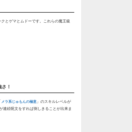
ークとゲマとムドーです。これらの魔王級
強さ！
「
」のスキルレベルが
メラ系じゅもんの極意
が連続呪文をすれば倒しきることが出来ま