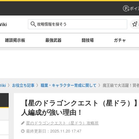
ポイ
ki
雑談掲示板
最強武器
闘技場
ガチャ
ki
お役立ち記事
職業・キャラクター育成に関して
魔王級で大活躍！賢
【星のドラゴンクエスト（星ドラ）】
人編成が強い理由！
星のドラゴンクエスト（星ドラ）攻略班
最終更新日：2025.11.20 17:47