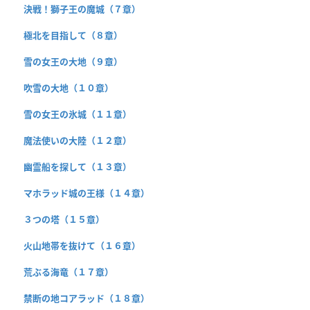
決戦！獅子王の魔城（７章）
極北を目指して（８章）
雪の女王の大地（９章）
吹雪の大地（１０章）
雪の女王の氷城（１１章）
魔法使いの大陸（１２章）
幽霊船を探して（１３章）
マホラッド城の王様（１４章）
３つの塔（１５章）
火山地帯を抜けて（１６章）
荒ぶる海竜（１７章）
禁断の地コアラッド（１８章）