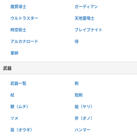
魔賢導士
ガーディアン
ウルトラスター
天地雷鳴士
時空術士
ブレイブナイト
アルカナロード
侍
軍師
武器
武器一覧
剣
杖
短剣
鞭（ムチ）
槍（ヤリ）
ツメ
斧（オノ）
扇（オウギ）
ハンマー