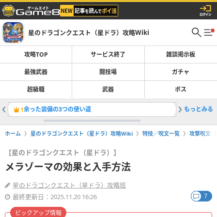
星のドラゴンクエスト（星ドラ）攻略Wiki
攻略TOP
サービス終了
雑談掲示板
最強武器
闘技場
ガチャ
超級職
武器
ボス
余った装備の3つの使い道
もっとみる
「ザバル
1
2
ホーム
星のドラゴンクエスト（星ドラ）攻略Wiki
特技／呪文一覧
攻撃呪文
【星のドラゴンクエスト（星ドラ）】
メラゾーマの効果と入手方法
星のドラゴンクエスト（星ドラ）攻略班
7
最終更新日：2025.11.20 16:26
ピックアップ情報