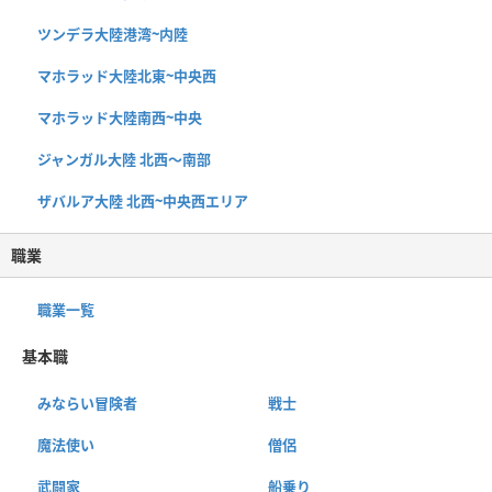
ツンデラ大陸港湾~内陸
マホラッド大陸北東~中央西
マホラッド大陸南西~中央
ジャンガル大陸 北西〜南部
ザバルア大陸 北西~中央西エリア
職業
職業一覧
基本職
みならい冒険者
戦士
魔法使い
僧侶
武闘家
船乗り