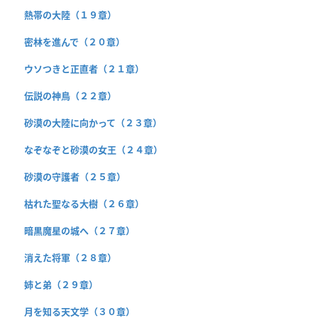
熱帯の大陸（１９章）
密林を進んで（２０章）
ウソつきと正直者（２１章）
伝説の神鳥（２２章）
砂漠の大陸に向かって（２３章）
なぞなぞと砂漠の女王（２４章）
砂漠の守護者（２５章）
枯れた聖なる大樹（２６章）
暗黒魔星の城へ（２７章）
消えた将軍（２８章）
姉と弟（２９章）
月を知る天文学（３０章）