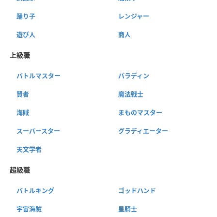
踊り子
レンジャー
遊び人
商人
上級職
バトルマスター
パラディン
賢者
魔法戦士
海賊
まものマスター
スーパースター
グラディエーター
天文学者
超級職
バトルキング
ゴッドハンド
宇宙海賊
星騎士