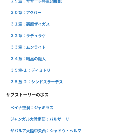
２９章：ヤヤーレ将軍(2回目)
３０章：アクバー
３１章：悪魔ザイガス
３２章：ラデュラゲ
３３章：ムンライト
３４章：暗黒の魔人
３５章-１：ディミトリ
３５章-２：シンドスラーデス
サブストーリーのボス
ベイナ空洞：ジャミラス
ジャンガル大陸南部：バルザーリ
ザバルア大陸中央西：シャドウ・ヘルマ