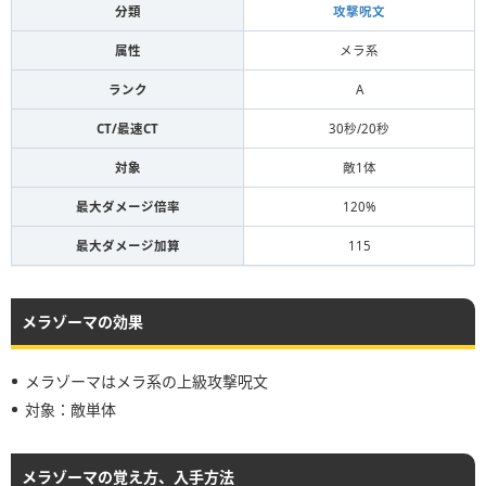
分類
攻撃呪文
属性
メラ系
ランク
A
CT/最速CT
30秒/20秒
対象
敵1体
最大ダメージ倍率
120%
最大ダメージ加算
115
メラゾーマの効果
メラゾーマはメラ系の上級攻撃呪文
対象：敵単体
メラゾーマの覚え方、入手方法