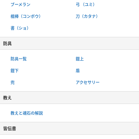
ブーメラン
弓 （ユミ）
棍棒（コンボウ）
刀（カタナ）
書（ショ）
防具
防具一覧
鎧上
鎧下
盾
兜
アクセサリー
教え
教えと魂石の解説
皆伝書