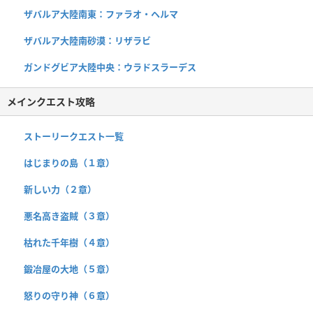
ザバルア大陸南東：ファラオ・ヘルマ
ザバルア大陸南砂漠：リザラビ
ガンドグビア大陸中央：ウラドスラーデス
メインクエスト攻略
ストーリークエスト一覧
はじまりの島（１章）
新しい力（２章）
悪名高き盗賊（３章）
枯れた千年樹（４章）
鍛冶屋の大地（５章）
怒りの守り神（６章）