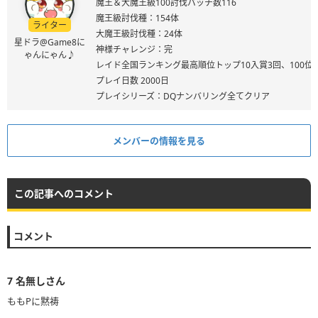
魔王＆大魔王級100討伐バッチ数116
魔王級討伐種：154体
ライター
大魔王級討伐種：24体
星ドラ@Game8に
神様チャレンジ：完
ゃんにゃん♪
レイド全国ランキング最高順位トップ10入賞3回、100位
プレイ日数 2000日
プレイシリーズ：DQナンバリング全てクリア
メンバーの情報を見る
この記事へのコメント
コメント
7
名無しさん
ももPに黙祷