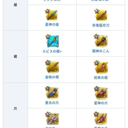
槍
星神の槍
命竜偃月刀
闘神のこん
ルビスの棍+
棍
金剛の棍
如来の棍
蒼炎の爪
星神の爪
爪