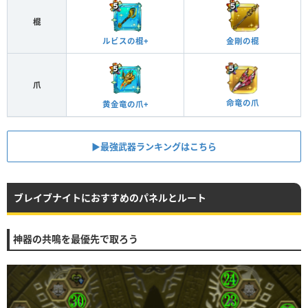
棍
金剛の棍
ルビスの棍+
爪
命竜の爪
黄金竜の爪+
▶︎最強武器ランキングはこちら
ブレイブナイトにおすすめのパネルとルート
神器の共鳴を最優先で取ろう