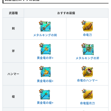
武器種
おすすめ装備
剣
命竜刀
メタルキングの剣
斧
黄金竜の斧+
メタルキングの斧
ハンマー
命竜のハンマー
黄金竜の槌+
槍
黄金竜の槍+
命竜偃月刀