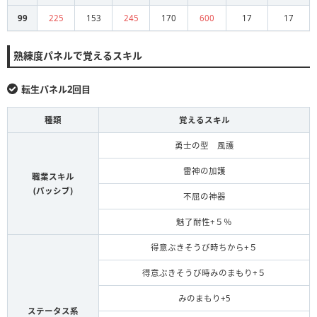
99
225
153
245
170
600
17
17
熟練度パネルで覚えるスキル
転生パネル2回目
種類
覚えるスキル
勇士の型 風護
雷神の加護
職業スキル
(パッシブ)
不屈の神器
魅了耐性+５％
得意ぶきそうび時ちから+５
得意ぶきそうび時みのまもり+５
みのまもり+5
ステータス系