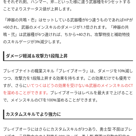
をそれぞれ剣、ハンマー、斧…といった様に違う武器種を6つセットする
ことでよりステータス値が上昇します。
「神器の共鳴・壱」はセットしている武器種が6つ違うものであればHPが
+60され、武器のメインスキルのダメージが1.1倍されます。「神器の共
鳴・弐」は武器種が6つ違ければ、ちから+40され、攻撃特技と補助特技
のスキルゲージが3%減少します。
ダメージ軽減＆攻撃力1段階上昇
ブレイブナイトの職業スキル「ブレイブオーラ」は、ダメージを10%減し
つつ、攻撃力を1段階上昇する効果を持ちます。この効果だけでも優秀で
すが、さらに
いてつくはどうの効果を受けない&武器のメインスキルのCT
を溜めることができます。
ブレイブオーラはレベルを最大まで上げること
で、メインスキルのCTを100%溜めることができます。
カスタムスキルでより強力に
ブレイブオーラにはさらにカスタムスキルが3つあり、勇士型 不屈はブレ