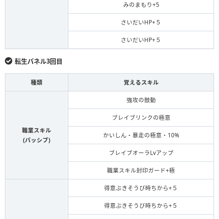
みのまもり+5
さいだいHP+５
さいだいHP+５
転生パネル3回目
種類
覚えるスキル
強攻の鼓動
ブレイブリンクの極意
職業スキル
かいしん・暴走の極意・10%
(パッシブ)
ブレイブオーラLvアップ
職業スキル封印ガード+極
得意ぶきそうび時ちから+５
得意ぶきそうび時ちから+５