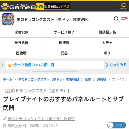
星のドラゴンクエスト（星ドラ）攻略Wiki
攻略TOP
サービス終了
雑談掲示板
最強武器
闘技場
ガチャ
超級職
武器
ボス
余った装備の3つの使い道
もっとみる
かみさま
1
2
ホーム
星のドラゴンクエスト（星ドラ）攻略Wiki
職業
超級職
ブレイブナ
【星のドラゴンクエスト（星ドラ）】
ブレイブナイトのおすすめパネルルートとサブ
武器
星のドラゴンクエスト（星ドラ）攻略班
2735
最終更新日：2025.11.20 20:40