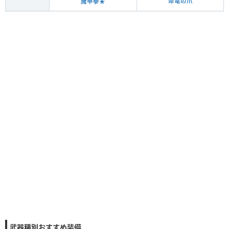
命竜の爪
魔甲拳★
武器種別おすすめ装備