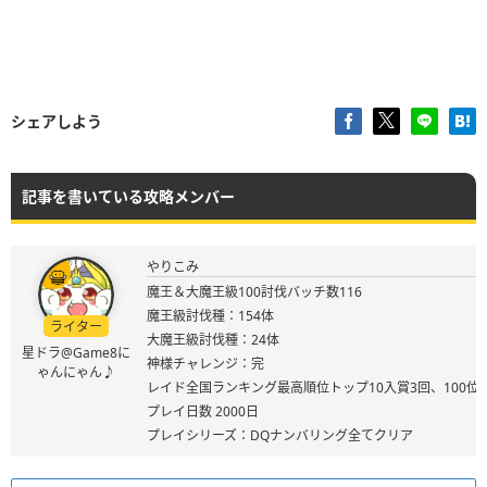
シェアしよう
記事を書いている攻略メンバー
やりこみ
魔王＆大魔王級100討伐バッチ数116
魔王級討伐種：154体
ライター
大魔王級討伐種：24体
星ドラ@Game8に
神様チャレンジ：完
ゃんにゃん♪
レイド全国ランキング最高順位トップ10入賞3回、100位
プレイ日数 2000日
プレイシリーズ：DQナンバリング全てクリア