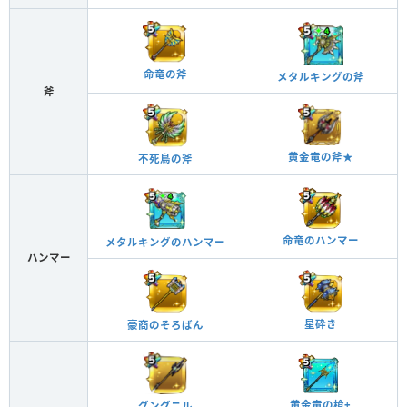
命竜の斧
メタルキングの斧
斧
黄金竜の斧★
不死鳥の斧
命竜のハンマー
メタルキングのハンマー
ハンマー
星砕き
豪商のそろばん
黄金竜の槍+
グングニル