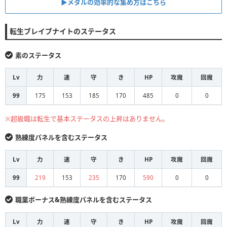
▶︎メダルの効率的な集め方はこちら
転生ブレイブナイトのステータス
素のステータス
Lv
力
速
守
き
HP
攻魔
回魔
99
175
153
185
170
485
0
0
※超級職は転生で基本ステータスの上昇はありません。
熟練度パネルを含むステータス
Lv
力
速
守
き
HP
攻魔
回魔
99
219
153
235
170
590
0
0
職業ボーナス&熟練度パネルを含むステータス
Lv
力
速
守
き
HP
攻魔
回魔