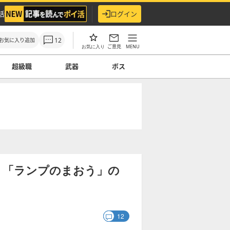
活
ログイン
12
お気に入り追加
ご意見
MENU
お気に入り
超級職
武器
ボス
】「ランプのまおう」の
12