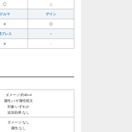
◯
△
ドルマ
デイン
✕
◎
闇ブレス
-
✕
-
ダメージ:約40×4
属性:バギ属性呪文
対象:いずれか
追加効果:なし
ダメージ:なし
属性:なし