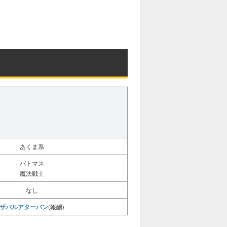
あくま系
バトマス
魔法戦士
なし
ザバルアターバン
(報酬)