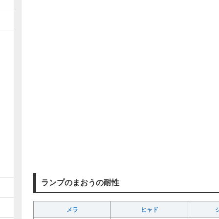
ランプのまおうの耐性
メラ
ヒャド