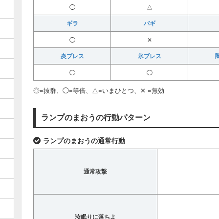
◯
△
ギラ
バギ
◯
✕
炎ブレス
氷ブレス
◯
◯
◎=抜群、◯=等倍、△=いまひとつ、✕ =無効
ランプのまおうの行動パターン
ランプのまおうの通常行動
通常攻撃
汝眠りに落ちよ