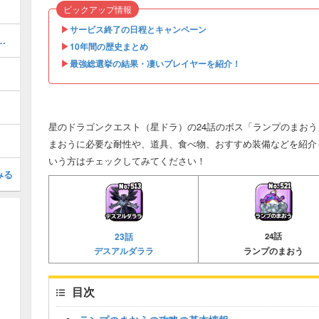
ピックアップ情報
▶︎
サービス終了の日程とキャンペーン
使の鎧下の評価と進化後の性能
▶︎
10年間の歴史まとめ
▶︎
最強総選挙の結果・凄いプレイヤーを紹介！
星のドラゴンクエスト（星ドラ）の24話のボス「ランプのまお
まおうに必要な耐性や、道具、食べ物、おすすめ装備などを紹介
いう方はチェックしてみてください！
みる
23話
24話
デスアルダララ
ランプのまおう
目次