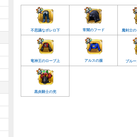
常闇のフード
魔剣士の
不思議なボレロ下
アルスの服
竜神王のローブ上
ブルー
黒炎騎士の兜