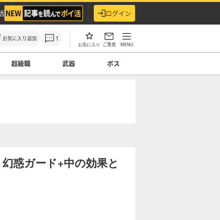
活
ログイン
1
お気に入り追加
ご意見
MENU
お気に入り
超級職
武器
ボス
幻惑ガード+中の効果と