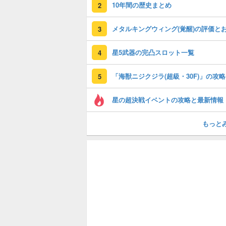
10年間の歴史まとめ
2
3
星5武器の完凸スロット一覧
4
「
5
星の超決戦イベントの攻略と最新情報
もっと