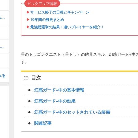
ピックアップ情報
▶︎
サービス終了の日程とキャンペーン
メタルキングウィング(覚醒)の評価とおすすめスキル
▶︎
10年間の歴史まとめ
▶︎
最強総選挙の結果・凄いプレイヤーを紹介！
海獣ニジクジラ(超級・30F)」の攻略方法
星のドラゴンクエスト（星ドラ）の防具スキル、幻惑ガード+中
す。
みる
目次
幻惑ガード+中の基本情報
幻惑ガード+中の効果
幻惑ガード+中のセットされている装備
関連記事