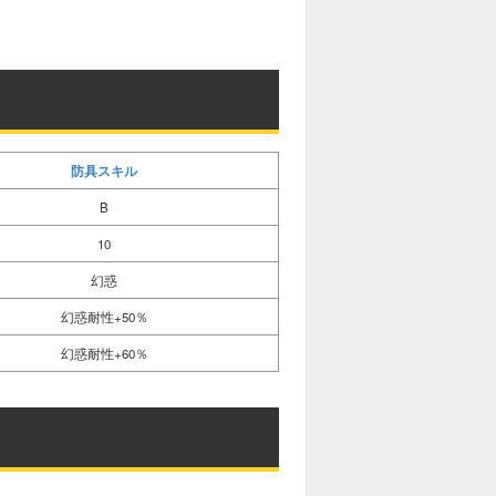
防具スキル
B
10
幻惑
幻惑耐性+50％
幻惑耐性+60％