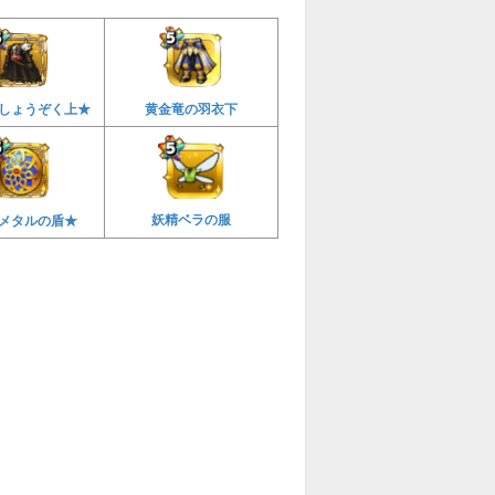
しょうぞく上★
黄金竜の羽衣下
妖精ベラの服
メタルの盾★