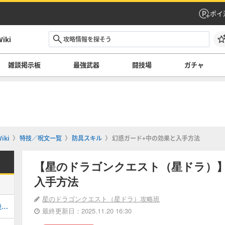
ポイ
ki
雑談掲示板
最強武器
闘技場
ガチャ
ki
特技／呪文一覧
防具スキル
幻惑ガード+中の効果と入手方法
【星のドラゴンクエスト（星ドラ）】
入手方法
星のドラゴンクエスト（星ドラ）攻略班
メタルキングの冠(覚醒)の評価と進化後の性能
最終更新日：2025.11.20 16:30