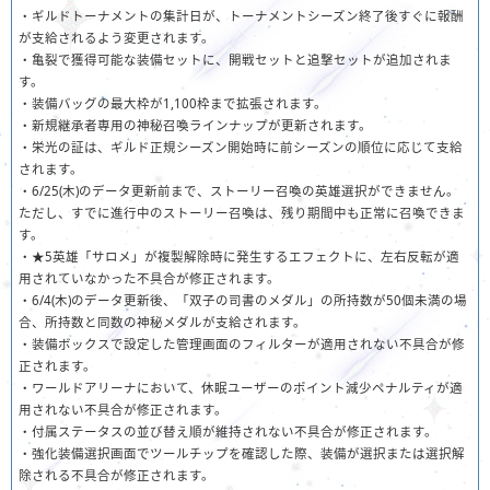
・ギルドトーナメントの集計日が、トーナメントシーズン終了後すぐに報酬
が支給されるよう変更されます。
・亀裂で獲得可能な装備セットに、開戦セットと追撃セットが追加されま
す。
・装備バッグの最大枠が1,100枠まで拡張されます。
・新規継承者専用の神秘召喚ラインナップが更新されます。
・栄光の証は、ギルド正規シーズン開始時に前シーズンの順位に応じて支給
されます。
・6/25(木)のデータ更新前まで、ストーリー召喚の英雄選択ができません。
ただし、すでに進行中のストーリー召喚は、残り期間中も正常に召喚できま
す。
・★5英雄「サロメ」が複製解除時に発生するエフェクトに、左右反転が適
用されていなかった不具合が修正されます。
・6/4(木)のデータ更新後、「双子の司書のメダル」の所持数が50個未満の場
合、所持数と同数の神秘メダルが支給されます。
・装備ボックスで設定した管理画面のフィルターが適用されない不具合が修
正されます。
・ワールドアリーナにおいて、休眠ユーザーのポイント減少ペナルティが適
用されない不具合が修正されます。
・付属ステータスの並び替え順が維持されない不具合が修正されます。
・強化装備選択画面でツールチップを確認した際、装備が選択または選択解
除される不具合が修正されます。