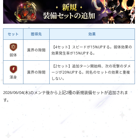
セット
獲得先
効果
【4セット】スピードが15%UPする。弱体効果の
異界の隙間
効果発生率が15%UPする。
弱体
【2セット】追加ターン開始時、次の攻撃のダメ
異界の隙間
ージが20%UPする。同名のセットの効果と重複
渾身
しない。
2026/06/04(木)のメンテ後から上記2種の新規装備セットが追加されま
す。