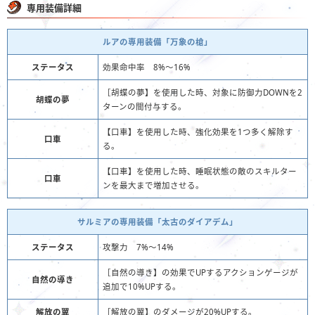
専用装備詳細
ルアの専用装備「万象の槍」
ステータス
効果命中率 8%～16%
［胡蝶の夢】を使用した時、対象に防御力DOWNを2
胡蝶の夢
ターンの間付与する。
【口車】を使用した時、強化効果を1つ多く解除す
口車
る。
【口車】を使用した時、睡眠状態の敵のスキルター
口車
ンを最大まで増加させる。
サルミアの専用装備「太古のダイアデム」
ステータス
攻撃力 7%～14%
［自然の導き】の効果でUPするアクションゲージが
自然の導き
追加で10%UPする。
解放の翼
［解放の翼】のダメージが20%UPする。