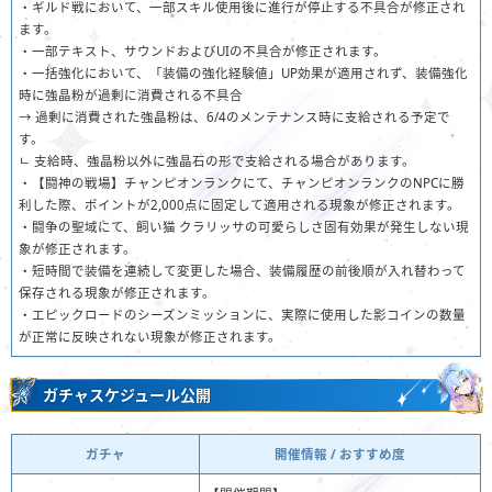
・ギルド戦において、一部スキル使用後に進行が停止する不具合が修正され
ます。
・一部テキスト、サウンドおよびUIの不具合が修正されます。
・一括強化において、「装備の強化経験値」UP効果が適用されず、装備強化
時に強晶粉が過剰に消費される不具合
→ 過剰に消費された強晶粉は、6/4のメンテナンス時に支給される予定で
す。
ㄴ 支給時、強晶粉以外に強晶石の形で支給される場合があります。
・【闘神の戦場】チャンピオンランクにて、チャンピオンランクのNPCに勝
利した際、ポイントが2,000点に固定して適用される現象が修正されます。
・闘争の聖域にて、飼い猫 クラリッサの可愛らしさ固有効果が発生しない現
象が修正されます。
・短時間で装備を連続して変更した場合、装備履歴の前後順が入れ替わって
保存される現象が修正されます。
・エピックロードのシーズンミッションに、実際に使用した影コインの数量
が正常に反映されない現象が修正されます。
ガチャスケジュール公開
ガチャ
開催情報 / おすすめ度