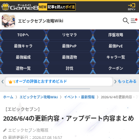
エピックセブン攻略Wiki
TOPへ
リセマラ
序盤攻略
最強キャラ
最強PvP
最強PvE
最強編成
最強遺物
キャラ一覧
遺物一覧
討伐
クーポン
オーブの評価とおすすめビルド
もっとみる
最強編成
1
2
ホーム
エピックセブン攻略Wiki
イベント・最新情報
2026/6/4の更新内容
【エピックセブン】
2026/6/4の更新内容・アップデート内容まとめ
エピックセブン攻略班
最終更新日：2026.07.08 16:57