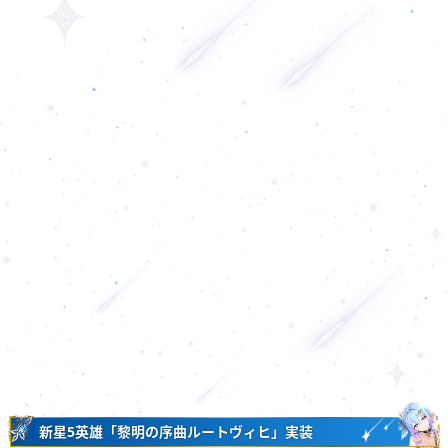
新星5英雄「黎明の序曲ルートヴィヒ」実装