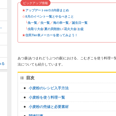
ピックアップ情報
★
アップデートver3.0内容まとめ
☆
8月のイベント一覧とやるべきこと
└
／
／
／
魚一覧
虫一覧
海の幸一覧
誕生日一覧
方一覧｜本物と偽物の違い
└
/
/
/
虫取り大会
夏の貝殻拾い
花火大会
お盆
★
住民Tier表メーカーを使ってみよう！
あつ森(あつまれどうぶつの森)における、こむぎこを使う料理一
みる
法についても紹介しています。
目次
小麦粉のレシピ入手方法
小麦粉を使う料理一覧
小麦粉の売値と必要素材
関連記事