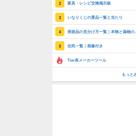
家具・レシピ交換掲示板
2
いなりくじの景品一覧と当たり
3
美術品の見分け
4
住民一覧｜画像付き
5
Tier表メーカーツール
もっと