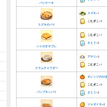
パンケーキ
スズキ
×1
こむぎこ
×3
スズキのパイ
こむぎこ
×1
さとう
×2
ハトのすサブレ
アサリ
×3
こむぎこ
×1
クラムチャウダー
オレンジのか
こむぎこ
×3
パンプキンパイ
さとう
×2
ジャガイモ
×2