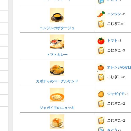
ニンジン
×2
こむぎこ
×1
ニンジンのポタージュ
トマト
×3
こむぎこ
×3
トマトカレー
オレンジのか
こむぎこ
×2
カボチャのベーグルサンド
ジャガイモ
×3
こむぎこ
×2
ジャガイモのニョッキ
こむぎこ
×2
さとう
×2