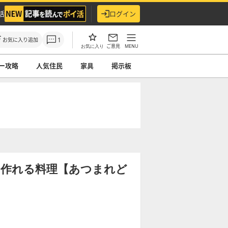
活
ログイン
1
お気に入り追加
ご意見
MENU
お気に入り
ー攻略
人気住民
家具
掲示板
と作れる料理【あつまれど