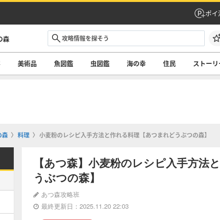
ポイ
の森
容
美術品
魚図鑑
虫図鑑
海の幸
住民
ストーリ
の森
料理
小麦粉のレシピ入手方法と作れる料理【あつまれどうぶつの森】
【あつ森】小麦粉のレシピ入手方法
うぶつの森】
あつ森攻略班
最終更新日：2025.11.20 22:03