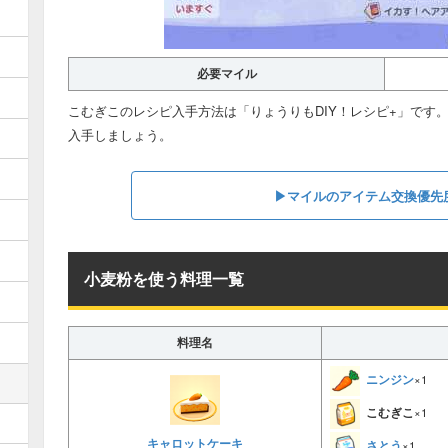
必要マイル
こむぎこのレシピ入手方法は「りょうりもDIY！レシピ+」です
入手しましょう。
▶マイルのアイテム交換優先
小麦粉を使う料理一覧
料理名
ニンジン
×1
こむぎこ
×1
キャロットケーキ
さとう
×1