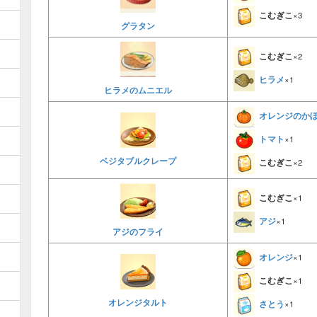
こむぎこ
×3
グラタン
こむぎこ
×2
ヒラメ
×1
ヒラメのムニエル
オレンジのか
トマト
×1
ベジタブルクレープ
こむぎこ
×2
こむぎこ
×1
アジ
×1
アジのフライ
オレンジ
×1
こむぎこ
×1
オレンジタルト
さとう
×1