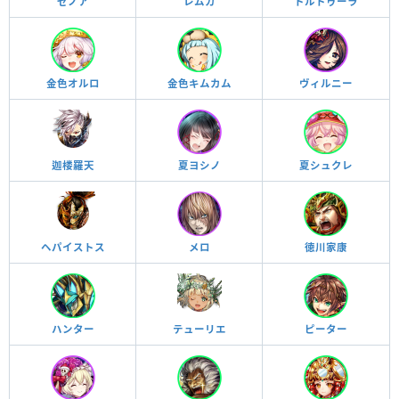
ゼノア
レムカ
トルトゥーラ
金色オルロ
金色キムカム
ヴィルニー
迦楼羅天
夏ヨシノ
夏シュクレ
ヘパイストス
メロ
徳川家康
ハンター
テューリエ
ピーター