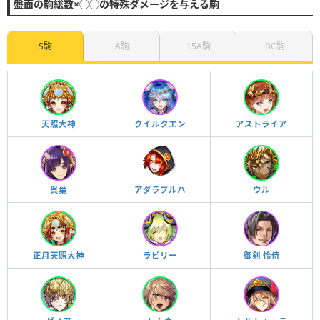
盤面の駒総数×◯◯の特殊ダメージを与える駒
S駒
A駒
15A駒
BC駒
天照大神
クイルクエン
アストライア
呉葉
アダラブルハ
ウル
正月天照大神
ラビリー
御剣 怜侍