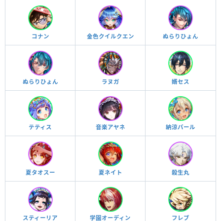
コナン
金色クイルクエン
ぬらりひょん
ぬらりひょん
ラヌガ
婿セス
テティス
音楽アヤネ
納涼パール
夏タオスー
夏ネイト
殺生丸
スティーリア
学園オーディン
フレブ