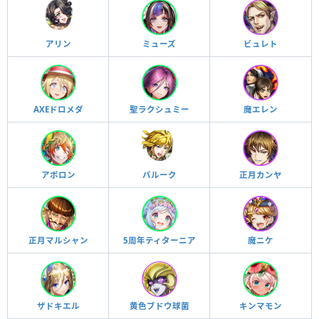
アリン
ミューズ
ビュレト
AXEドロメダ
聖ラクシュミー
魔エレン
アポロン
バルーク
正月カンヤ
正月マルシャン
5周年ティターニア
魔ニケ
ザドキエル
黄色ブドウ球菌
キンマモン