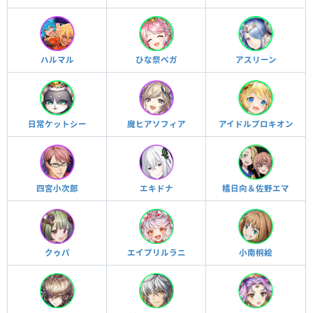
ハルマル
ひな祭ベガ
アスリーン
日常ケットシー
魔ヒアソフィア
アイドルプロキオン
四宮小次郎
エキドナ
橘日向＆佐野エマ
クゥパ
エイプリルラニ
小南桐絵