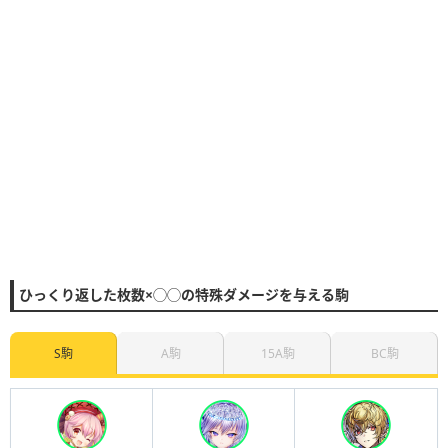
ひっくり返した枚数×◯◯の特殊ダメージを与える駒
S駒
A駒
15A駒
BC駒