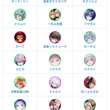
クーフーリン
温泉タケミカヅチ
キクリヒメ
ドゥムジ
一花＆四葉
ツクヨミ
ガープ
音楽トルトゥーラ
セーゲル
スピカ
ニヌルタ
スクルド
中野四葉(2弾)
ククルゥ
井ノ上たきな