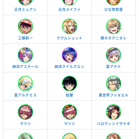
正月ミュアン
正月メイファ
ひな祭鈴里
工藤新一
ラウムシュット
婿オオクニヌシ
納涼アステール
納涼クイルクエン
夏アテナ
夏アルテミス
桔梗
異世界ファヌエル
マツリ
マツリ
ハロウィンイザナギ