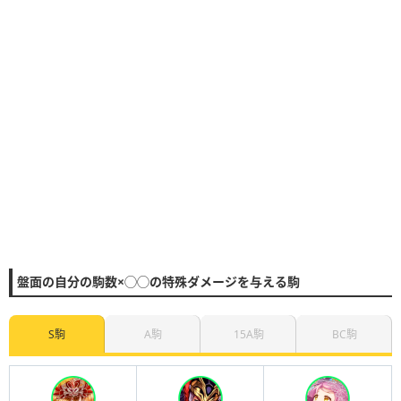
盤面の自分の駒数×◯◯の特殊ダメージを与える駒
S駒
A駒
15A駒
BC駒