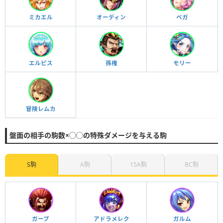
ミカエル
オーディン
ベガ
エルピス
孫権
モリー
冒険レムカ
盤面の相手の駒数×◯◯の特殊ダメージを与える駒
S駒
A駒
15A駒
BC駒
ガープ
アドラメレク
ガルム