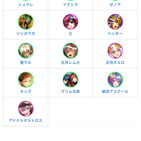
シュクレ
イクシラ
ゼノア
ジンオウガ
江
ハンター
聖ウル
正月レムカ
正月オルロ
キング
グリム兄弟
納涼アステール
アイドルオルトロス