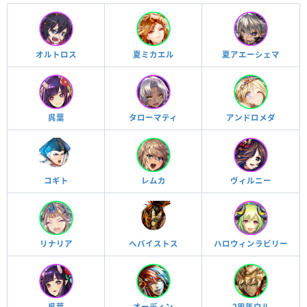
オルトロス
夏ミカエル
夏アエーシェマ
呉葉
タローマティ
アンドロメダ
コギト
レムカ
ヴィルニー
リナリア
ヘパイストス
ハロウィンラビリー
呉葉
オーディン
2周年ウル