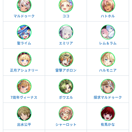
マルドゥーク
ココ
ハトホル
聖ライム
エミリア
レム＆ラム
正月アシュナリー
雷撃アポロン
ハルモニア
7周年ヴィーナス
ポワエル
探求マルドゥーク
出水公平
シャーロット
有馬かな