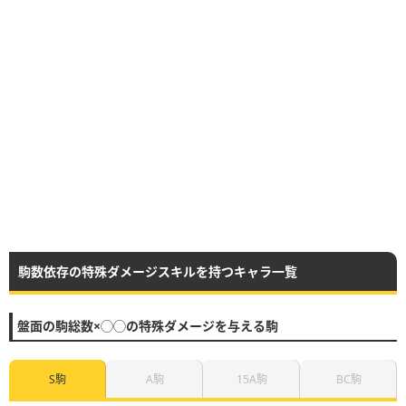
駒数依存の特殊ダメージスキルを持つキャラ一覧
盤面の駒総数×◯◯の特殊ダメージを与える駒
S駒
A駒
15A駒
BC駒