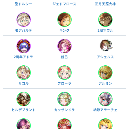
聖ドルシー
ジェドマロース
正月天照大神
モアパルデ
キング
2周年ウル
2周年アドラ
妲己
アシェルス
リコル
フローラ
アルミン
ヒルデブラント
カッサンドラ
納涼アラーチェ