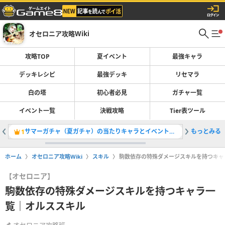
オセロニア攻略Wiki
攻略TOP
夏イベント
最強キャラ
デッキレシピ
最強デッキ
リセマラ
白の塔
初心者必見
ガチャ一覧
イベント一覧
決戦攻略
Tier表ツール
サマーガチャ（夏ガチャ）の当たりキャラとイベント情報
もっとみる
1
2
ホーム
オセロニア攻略Wiki
スキル
駒数依存の特殊ダメージスキルを持つキャ
【オセロニア】
駒数依存の特殊ダメージスキルを持つキャラ一
覧｜オルススキル