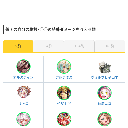
盤面の自分の駒数×◯◯の特殊ダメージを与える駒
S駒
A駒
15A駒
BC駒
オルスティン
アルテミス
ヴォルフと子山羊
リトス
イザナギ
納涼ニコ