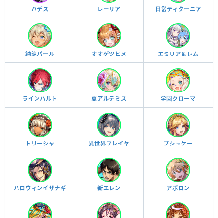
ハデス
レーリア
日常ティターニア
納涼パール
オオゲツヒメ
エミリア＆レム
ラインハルト
夏アルテミス
学園クローマ
トリーシャ
異世界フレイヤ
プシュケー
ハロウィンイザナギ
新エレン
アポロン