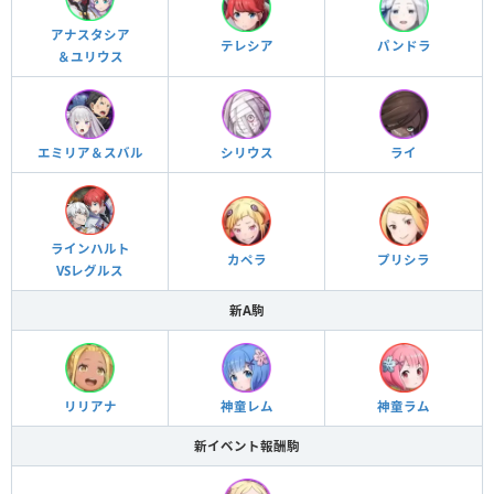
アナスタシア
テレシア
パンドラ
＆ユリウス
エミリア＆スバル
シリウス
ライ
ラインハルト
カペラ
プリシラ
VSレグルス
新A駒
リリアナ
神童レム
神童ラム
新イベント報酬駒