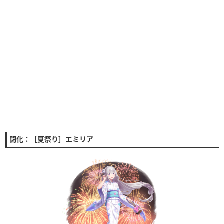
闘化：［夏祭り］エミリア