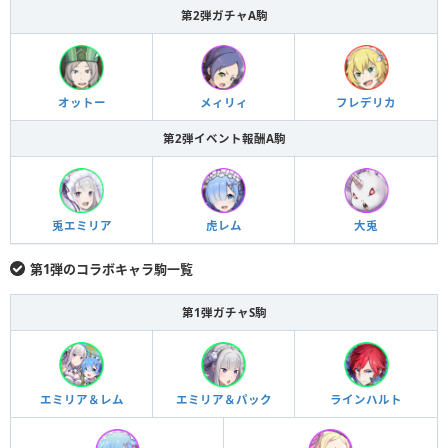
第2弾ガチャA駒
オットー
メィリィ
フレデリカ
第2弾イベント報酬A駒
兎エミリア
虎レム
大兎
第1弾のコラボキャラ駒一覧
第1弾ガチャS駒
エミリア＆レム
エミリア＆パック
ラインハルト