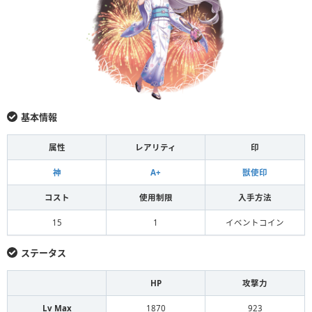
基本情報
属性
レアリティ
印
神
A+
獣使印
コスト
使用制限
入手方法
15
1
イベントコイン
ステータス
HP
攻撃力
Lv Max
1870
923