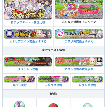
みんなで対戦キャンペーン
駒アップデート・前後比較
エミリアコイン交換おすすめ
コラボPt交換おすすめ
決戦クエスト情報
ダメチャレ攻略
パズル決戦の攻略手順
カペラ決戦
シリウス決戦
レグルス決戦
新S駒