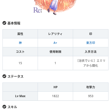
基本情報
属性
レアリティ
印
神
A+
東方印
コスト
使用制限
入手方法
［浴衣でいと］エミリ
15
1
アから闘化
ステータス
HP
攻撃力
Lv Max
1822
953
スキル