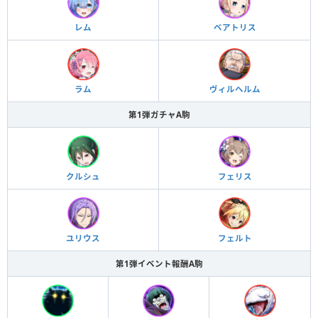
レム
ベアトリス
ラム
ヴィルヘルム
第1弾ガチャA駒
クルシュ
フェリス
ユリウス
フェルト
第1弾イベント報酬A駒