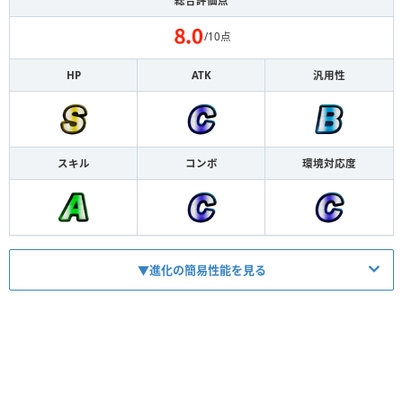
総合評価点
/10点
HP
ATK
汎用性
スキル
コンボ
環境対応度
▼進化の簡易性能を見る
HP
1870
ATK
923
【
回復
】
スキル
3ターン1000回復
【
ダメージ
】
コンボ