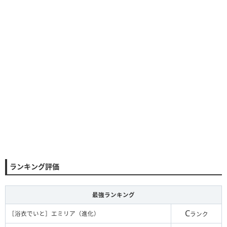
神2以上で駒総数×100特殊
ランキング評価
最強ランキング
C
［浴衣でいと］エミリア（進化）
ランク