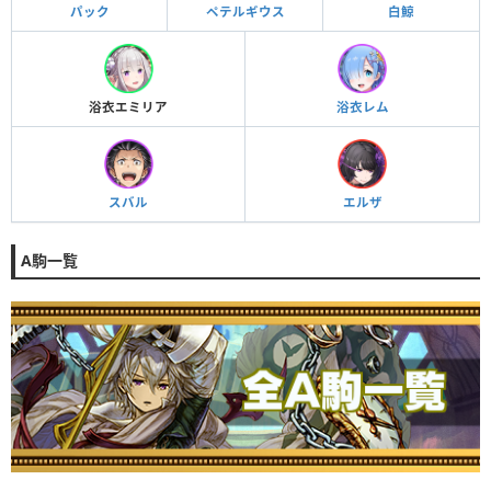
パック
ペテルギウス
白鯨
浴衣エミリア
浴衣レム
スバル
エルザ
A駒一覧