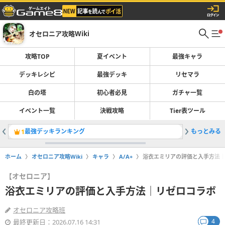
オセロニア攻略Wiki
攻略TOP
夏イベント
最強キャラ
デッキレシピ
最強デッキ
リセマラ
白の塔
初心者必見
ガチャ一覧
イベント一覧
決戦攻略
Tier表ツール
最強デッキランキング
もっとみる
1
2
ホーム
オセロニア攻略Wiki
キャラ
A/A+
浴衣エミリアの評価と入手方法
【オセロニア】
浴衣エミリアの評価と入手方法｜リゼロコラボ
オセロニア攻略班
4
最終更新日：2026.07.16 14:31