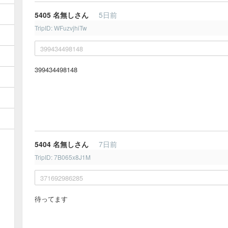
5405
名無しさん
5日前
TripID: WFuzvjhiTw
399434498148
399434498148
5404
名無しさん
7日前
TripID: 7B065x8J1M
371692986285
待ってます