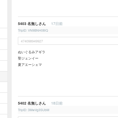
5403
名無しさん
17日前
TripID: VN9BNH08lQ
474098949927
ぬいぐるみアギラ
聖ジェンイー
夏アエーシェマ
5402
名無しさん
18日前
TripID: 3MwVg3SUbM