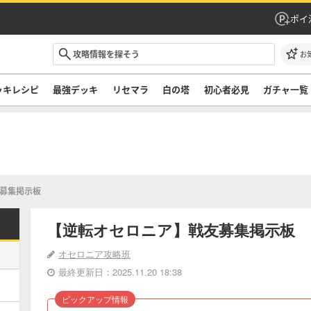
ポイ
お
ッキレシピ
最強デッキ
リセマラ
白の塔
初心者必見
ガチャ一覧
募集掲示板
【逆転オセロニア】戦友募集掲示板
オセロニア攻略班
最終更新日：2025.11.20 18:38
ピックアップ情報