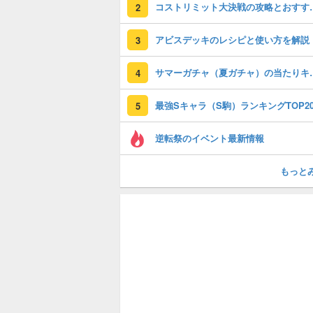
コストリミット大
2
アビスデッキのレシピと使い方を解説
3
サマーガチャ（夏ガチ
4
最強Sキャラ（S駒）ランキングTOP2
5
逆転祭のイベント最新情報
もっと