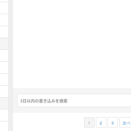
1
2
3
次ペ