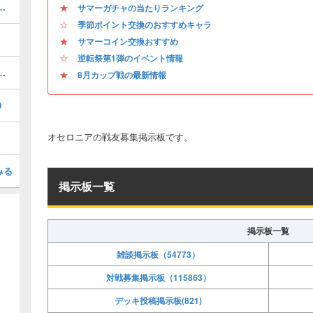
決戦の攻略とおすすめデッキ
★
サマーガチャの当たりランキング
☆
季節ポイント交換のおすすめキャラ
★
サマーコイン交換おすすめ
☆
逆転祭第1弾のイベント情報
ャ）の当たりキャラとイベント情報
★
8月カップ戦の最新情報
0
オセロニアの戦友募集掲示板です。
みる
掲示板一覧
掲示板一覧
雑談掲示板（54773）
対戦募集掲示板（115863）
デッキ投稿掲示板(821)