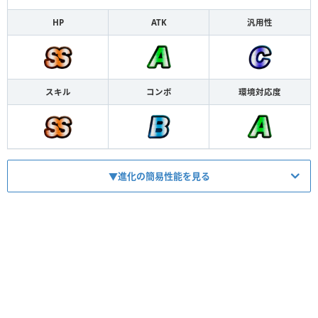
HP
ATK
汎用性
スキル
コンボ
環境対応度
▼進化の簡易性能を見る
HP
1702
ATK
1050
【
コンバート
】
スキル
混合時20%変換バフオーラ
【
コンバート
】
コンボ
混合時最大60%ライフバ式変換バフ