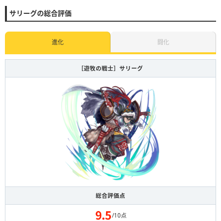
サリーグの総合評価
進化
闘化
［遊牧の戦士］サリーグ
総合評価点
/10点