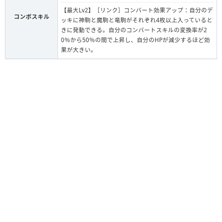
【最大Lv2】［リンク］コンバート効果アップ：自分のデ
コンボスキル
ッキに神駒と魔駒と竜駒がそれぞれ4枚以上入っていると
きに発動できる。自分のコンバートスキルの変換率が2
0％から50％の間で上昇し、自分のHPが減少するほど効
果が大きい。