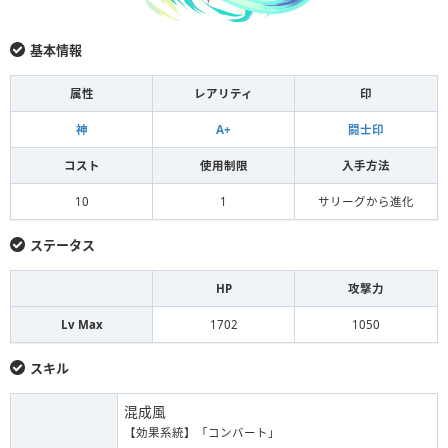
基本情報
属性
レアリティ
印
神
A+
闘士印
コスト
使用制限
入手方法
10
1
サリーグから進化
ステータス
HP
攻撃力
Lv Max
1702
1050
スキル
混成風
【効果系統】「コンバート」