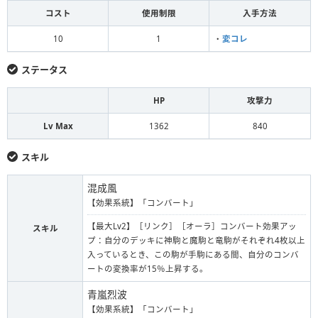
コスト
使用制限
入手方法
10
1
・
変コレ
ステータス
HP
攻撃力
Lv Max
1362
840
スキル
混成風
【効果系統】「コンバート」
【最大Lv2】［リンク］［オーラ］コンバート効果アッ
スキル
プ：自分のデッキに神駒と魔駒と竜駒がそれぞれ4枚以上
入っているとき、この駒が手駒にある間、自分のコンバ
ートの変換率が15％上昇する。
青嵐烈波
【効果系統】「コンバート」