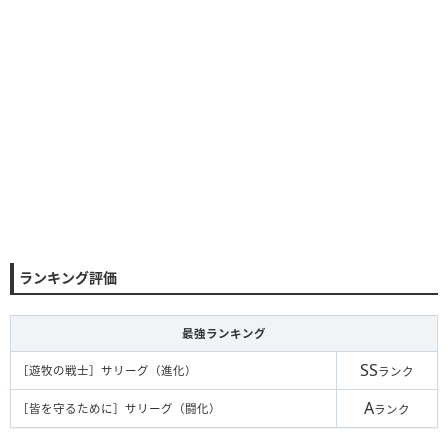
ランキング評価
最強ランキング
SS
［遊牧の戦士］サリーグ（進化）
ランク
A
［皆を守るために］サリーグ（闘化）
ランク