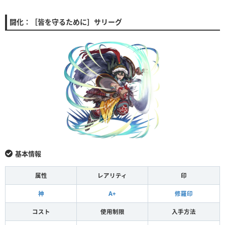
闘化：［皆を守るために］サリーグ
基本情報
属性
レアリティ
印
神
A+
修羅印
コスト
使用制限
入手方法