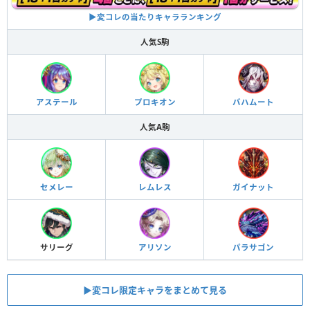
▶︎変コレの当たりキャラランキング
人気S駒
アステール
プロキオン
バハムート
人気A駒
セメレー
レムレス
ガイナット
サリーグ
アリソン
パラサゴン
▶︎変コレ限定キャラをまとめて見る