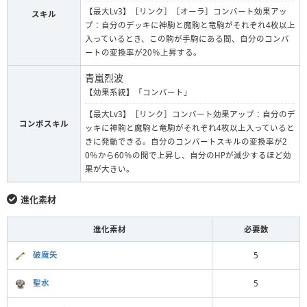
【最大Lv3】［リンク］［オーラ］コンバート効果アッ
スキル
プ：自分のデッキに神駒と魔駒と竜駒がそれぞれ4枚以上
入っているとき、この駒が手駒にある間、自分のコンバ
ートの変換率が20％上昇する。
青嵐烈波
【効果系統】「コンバート」
【最大Lv3】［リンク］コンバート効果アップ：自分のデ
コンボスキル
ッキに神駒と魔駒と竜駒がそれぞれ4枚以上入っていると
きに発動できる。自分のコンバートスキルの変換率が2
0％から60％の間で上昇し、自分のHPが減少するほど効
果が大きい。
進化素材
進化素材
必要数
破魔矢
5
聖水
5