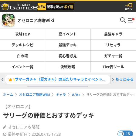
オセロニア攻略Wiki
攻略TOP
夏イベント
最強キャラ
デッキレシピ
最強デッキ
リセマラ
白の塔
初心者必見
ガチャ一覧
イベント一覧
決戦攻略
Tier表ツール
サマーガチャ（夏ガチャ）の当たりキャラとイベント情報
もっとみる
コストリ
1
2
ホーム
オセロニア攻略Wiki
キャラ
A/A+
サリーグの評価とおすすめデッ
【オセロニア】
サリーグの評価とおすすめデッキ
オセロニア攻略班
18
最終更新日：2026.07.15 17:28