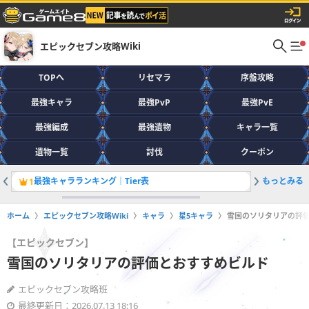
エピックセブン攻略Wiki
TOPへ
リセマラ
序盤攻略
最強キャラ
最強PvP
最強PvE
最強編成
最強遺物
キャラ一覧
遺物一覧
討伐
クーポン
最強キャラランキング｜Tier表
もっとみる
1
2
ホーム
エピックセブン攻略Wiki
キャラ
星5キャラ
雪国のソリタリアの評
【エピックセブン】
雪国のソリタリアの評価とおすすめビルド
エピックセブン攻略班
最終更新日：2026.07.13 18:16