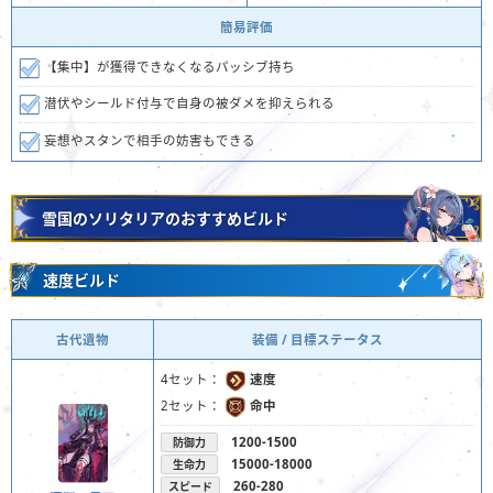
簡易評価
【集中】が獲得できなくなるパッシブ持ち
潜伏やシールド付与で自身の被ダメを抑えられる
妄想やスタンで相手の妨害もできる
雪国のソリタリアのおすすめビルド
速度ビルド
古代遺物
装備 / 目標ステータス
4セット：
速度
2セット：
命中
1200-1500
防御力
15000-18000
生命力
260-280
スピード