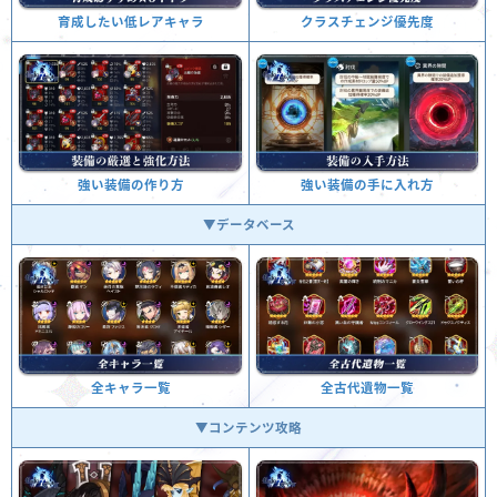
クラスチェンジ優先度
育成したい低レアキャラ
強い装備の手に入れ方
強い装備の作り方
▼データベース
全古代遺物一覧
全キャラ一覧
▼コンテンツ攻略