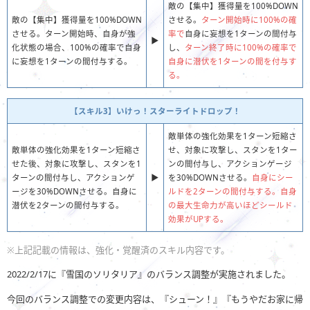
敵の【集中】獲得量を100%DOWN
敵の【集中】獲得量を100%DOWN
させる。
ターン開始時に100%の確
させる。ターン開始時、自身が強
率で
自身に妄想を1ターンの間付与
▶︎
化状態の場合、100%の確率で自身
し、
ターン終了時に100%の確率で
に妄想を1ターンの間付与する。
自身に潜伏を1ターンの間を付与す
る。
【スキル3】いけっ！スターライトドロップ！
敵単体の強化効果を1ターン短縮さ
敵単体の強化効果を1ターン短縮さ
せ、対象に攻撃し、スタンを1ター
せた後、対象に攻撃し、スタンを1
ンの間付与し、アクションゲージ
ターンの間付与し、アクションゲ
▶︎
を30%DOWNさせる。
自身にシー
ージを30%DOWNさせる。自身に
ルドを2ターンの間付与する。自身
潜伏を2ターンの間付与する。
の最大生命力が高いほどシールド
効果がUPする。
※上記記載の情報は、強化・覚醒済のスキル内容です。
2022/2/17に『雪国のソリタリア』のバランス調整が実施されました。
今回のバランス調整での変更内容は、『シューン！』『もうやだお家に帰