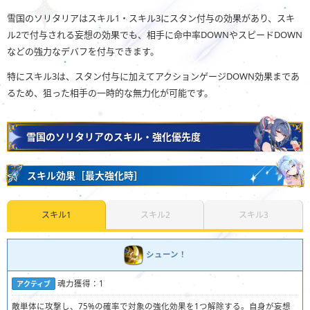
雪国のソリタリアはスキル1・スキル3にスタン付与の効果があり、スキ
ル2で付与される妄想の効果でも、相手に命中率DOWNやスピードDOWN
などの強力なデバフを付与できます。
特にスキル3は、スタン付与に加えてアクションゲージDOWN効果まであ
るため、狙った相手の一時的な無力化が可能です。
雪国のソリタリアのスキル・強化優先度
スキル効果［最大強化時］
スキル1
スキル2
スキル3
シューン！
魂力獲得：1
アクティブ
敵単体に攻撃し、75%の確率で対象の強化効果を1つ解除する。自身が妄想