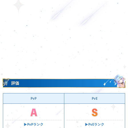
評価
PvP
PvE
▶︎PvPランク
▶︎PvEランク