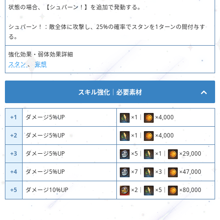
状態の場合、【シュパーン！】を追加で発動する。
シュパーン！：敵全体に攻撃し、25%の確率でスタンを1ターンの間付与す
る。
強化効果・弱体効果詳細
スタン
、
妄想
スキル強化｜必要素材
+1
ダメージ5%UP
×1｜
×4,000
+2
ダメージ5%UP
×1｜
×4,000
+3
ダメージ5%UP
×5｜
×1｜
×29,000
+4
ダメージ5%UP
×7｜
×3｜
×47,000
+5
ダメージ10%UP
×2｜
×5｜
×80,000