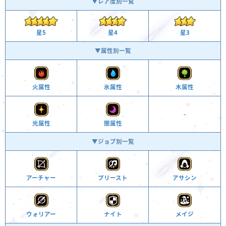
▼レア度別一覧
星4
星3
星5
▼属性別一覧
火属性
氷属性
木属性
-
光属性
闇属性
▼ジョブ別一覧
アーチャー
プリースト
アサシン
ウォリアー
ナイト
メイジ