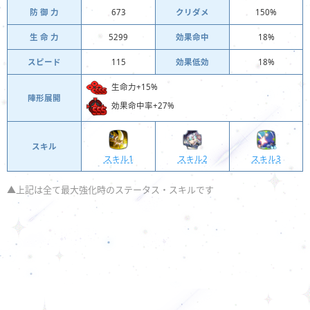
防 御 力
673
クリダメ
150%
生 命 力
5299
効果命中
18%
スピード
115
効果低効
18%
生命力+15%
陣形展開
効果命中率+27%
スキル
スキル1
スキル2
スキル3
▲上記は全て最大強化時のステータス・スキルです