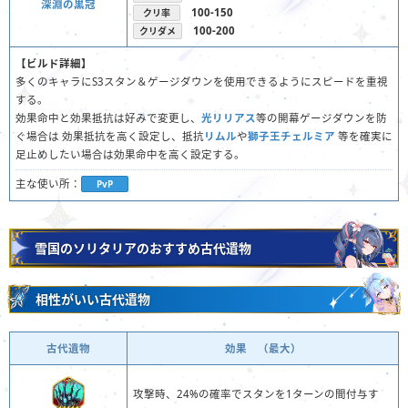
深淵の黒冠
100-150
クリ率
100-200
クリダメ
【ビルド詳細】
多くのキャラにS3スタン＆ゲージダウンを使用できるようにスピードを重視
する。
効果命中と効果抵抗は好みで変更し、
光リリアス
等の開幕ゲージダウンを防
ぐ場合は 効果抵抗を高く設定し、抵抗
リムル
や
獅子王チェルミア
等を確実に
足止めしたい場合は効果命中を高く設定する。
主な使い所：
PvP
雪国のソリタリアのおすすめ古代遺物
相性がいい古代遺物
古代遺物
効果 （最大）
攻撃時、24%の確率でスタンを1ターンの間付与す