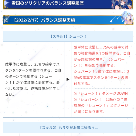
雪国のソリタリアのバランス調整履歴
【2022/2/17】バランス調整実施
【スキル1】シューン！
敵単体に攻撃し、75%の確率で対
象の強化効果を1つ解除する。自身
が妄想状態の場合、【シュパー
敵単体に攻撃し、25%の確率でス
ン！】を追加で発動する。
タンを1ターンの間付与する。自身
シュパーン！ : 敵全体に攻撃し、2
のターンで発動する【シュー
5%の確率でスタンを1ターンの間
▶︎
ン！】が全体攻撃に変化する。変
付与する。
化した攻撃は、連携攻撃が発生し
※「シューン！」ダメージDOWN
ない。
※「シュパーン！」は既存の全体
攻撃の「シューン！」とダメージ
が同じになります。
【スキル2】もうやだお家に帰るぅ…