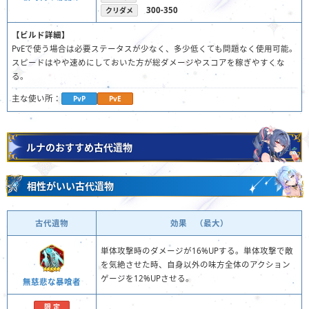
300-350
クリダメ
【ビルド詳細】
PvEで使う場合は必要ステータスが少なく、多少低くても問題なく使用可能。
スピードはやや速めにしておいた方が総ダメージやスコアを稼ぎやすくな
る。
主な使い所：
PvP
PvE
ルナのおすすめ古代遺物
相性がいい古代遺物
古代遺物
効果 （最大）
単体攻撃時のダメージが16%UPする。単体攻撃で敵
を気絶させた時、自身以外の味方全体のアクション
ゲージを12%UPさせる。
無慈悲な暴喰者
限 定