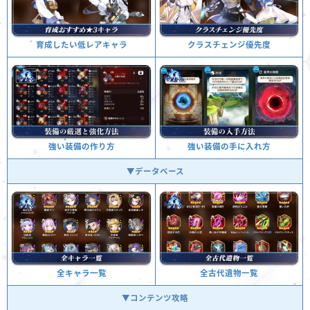
クラスチェンジ優先度
育成したい低レアキャラ
強い装備の手に入れ方
強い装備の作り方
▼データベース
全古代遺物一覧
全キャラ一覧
▼コンテンツ攻略