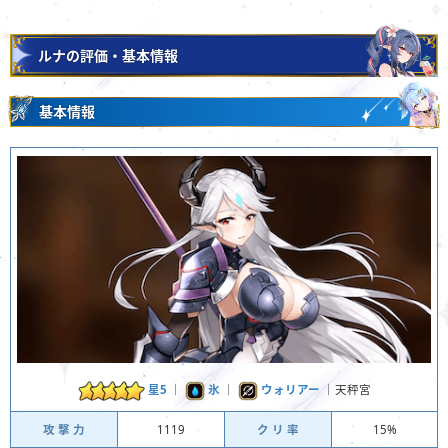
ルナの評価・基本情報
基本情報
星5
｜
氷
｜
ウォリアー
｜天秤宮
攻 撃 力
1119
ク リ 率
15%