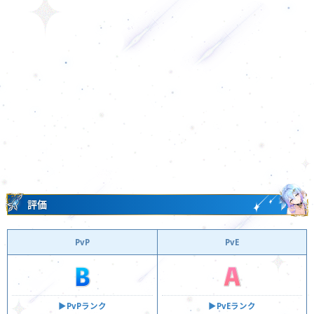
評価
PvP
PvE
▶︎PvPランク
▶︎PvEランク