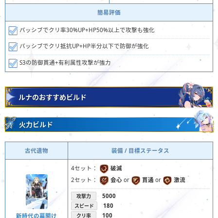
簡易評価
パッシブでクリ率30%UP+HP50%以上で攻撃も強化
パッシブでクリ抵抗UP+HP半分以下で防御が強化
S3の防御貫通+有利属性攻撃が強力
ルナのおすすめビルド
火力ビルド
古代遺物
装備 / 目標ステータス
4セット：
破滅
2セット：
会心
or
貫通
or
激流
5000
攻撃力
180
スピード
100
新時代の幕開け
クリ率