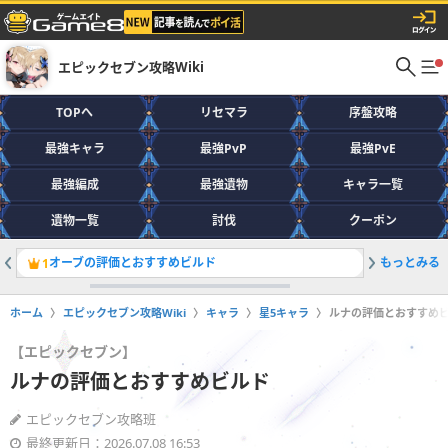
エピックセブン攻略Wiki
TOPへ
リセマラ
序盤攻略
最強キャラ
最強PvP
最強PvE
最強編成
最強遺物
キャラ一覧
遺物一覧
討伐
クーポン
オーブの評価とおすすめビルド
もっとみる
信頼度を
1
2
ホーム
エピックセブン攻略Wiki
キャラ
星5キャラ
ルナの評価とおすすめ
【エピックセブン】
ルナの評価とおすすめビルド
エピックセブン攻略班
最終更新日：2026.07.08 16:53