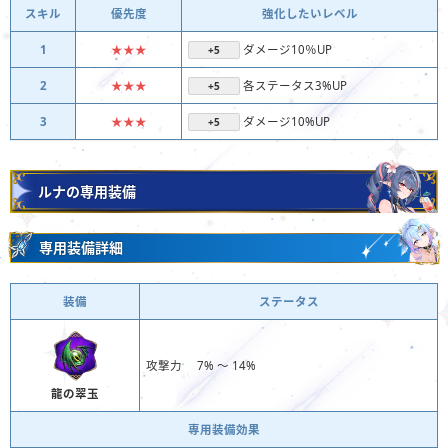
スキル
優先度
強化したいレベル
1
★★★
ダメージ10％UP
+5
2
★★★
各ステータス3%UP
+5
3
★★★
ダメージ10%UP
+5
ルナの専用装備
専用装備詳細
装備
ステータス
攻撃力 7% 〜 14%
龍の翠玉
専用装備効果