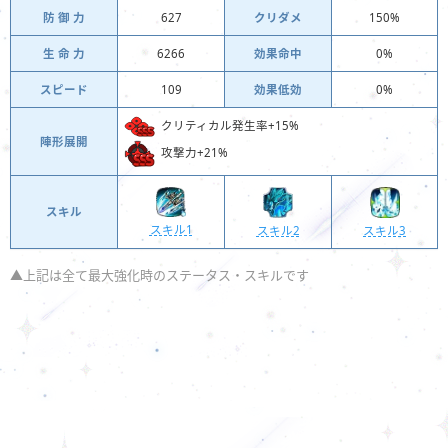
防 御 力
627
クリダメ
150%
生 命 力
6266
効果命中
0%
スピード
109
効果低効
0%
クリティカル発生率+15%
陣形展開
攻撃力+21%
スキル
スキル1
スキル3
スキル2
▲上記は全て最大強化時のステータス・スキルです