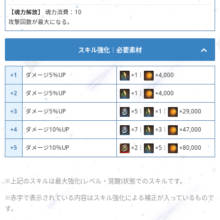
【魂力解放】
魂力消費：10
攻撃回数が最大になる。
スキル強化｜必要素材
+1
ダメージ5％UP
×1｜
×4,000
+2
ダメージ5％UP
×1｜
×4,000
+3
ダメージ5％UP
×5｜
×1｜
×29,000
+4
ダメージ10％UP
×7｜
×3｜
×47,000
+5
ダメージ10％UP
×2｜
×5｜
×80,000
※上記のスキルは最大強化(レベル・覚醒)状態でのスキルです。
※赤字で表示されている内容はスキル強化による補正が入っているもので
す。