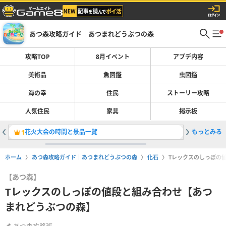
あつ森攻略ガイド｜あつまれどうぶつの森
攻略TOP
8月イベント
アプデ内容
美術品
魚図鑑
虫図鑑
海の幸
住民
ストーリー攻略
人気住民
家具
掲示板
花火大会の時間と景品一覧
もっとみる
美術品の
1
2
ホーム
あつ森攻略ガイド｜あつまれどうぶつの森
化石
Tレックスのしっぽの
【あつ森】
Tレックスのしっぽの値段と組み合わせ【あつ
まれどうぶつの森】