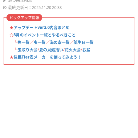
あつ森攻略班
最終更新日：2025.11.20 20:38
ピックアップ情報
★
アップデートver3.0内容まとめ
☆
8月のイベント一覧とやるべきこと
└
魚一覧
／
虫一覧
／
海の幸一覧
／
誕生日一覧
└
虫取り大会
/
夏の貝殻拾い
/
花火大会
/
お盆
★
住民Tier表メーカーを使ってみよう！