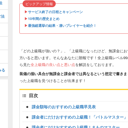
法
ピックアップ情報
▶︎
サービス終了の日程とキャンペーン
方法
▶︎
10年間の歴史まとめ
▶︎
最強総選挙の結果・凄いプレイヤーを紹介！
「どの上級職が強いの？」、「上級職になったけど、無課金にお
方いると思います。そんなあなたに朗報です！全上級職レベル9
ら見た
全上級職の良い点と悪い点
を解説をしております。
みる
装備の揃い具合が無課金と課金者では異なるという想定で書きま
った上級職を見つけることが出来ます！
目次
課金額毎のおすすめの上級職早見表
課金者にだけおすすめの上級職！「バトルマスター」
課金者にだけおすすめの上級職！まものマスター