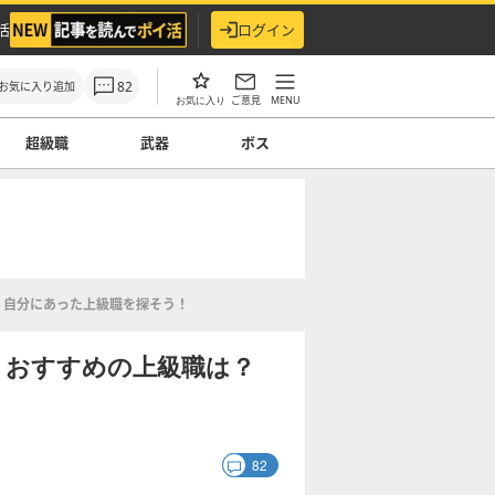
活
ログイン
82
お気に入り追加
ご意見
MENU
お気に入り
超級職
武器
ボス
？自分にあった上級職を探そう！
】おすすめの上級職は？
82