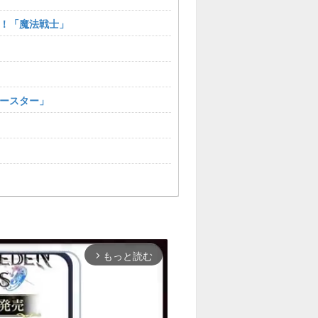
！「魔法戦士」
ースター」
もっと読む
arrow_forward_ios