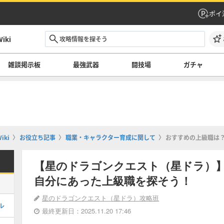
ポイ
ki
雑談掲示板
最強武器
闘技場
ガチャ
ki
お役立ち記事
職業・キャラクター育成に関して
おすすめの上級職は
【星のドラゴンクエスト（星ドラ）
自分にあった上級職を探そう！
星のドラゴンクエスト（星ドラ）攻略班
ル
最終更新日：2025.11.20 17:46