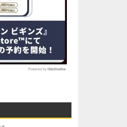
Powered by 
GliaStudios
M
u
t
e
ます。