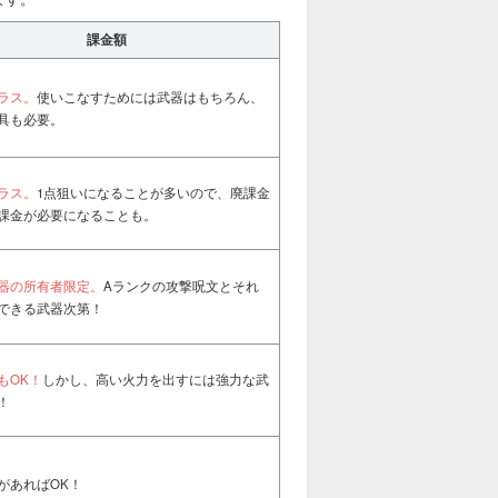
課金額
ラス。
使いこなすためには武器はもちろん、
具も必要。
ラス。
1点狙いになることが多いので、廃課金
課金が必要になることも。
器の所有者限定。
Aランクの攻撃呪文とそれ
できる武器次第！
もOK！
しかし、高い火力を出すには強力な武
！
があればOK！