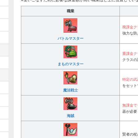
職業
廃課金ク
強力な防
バトルマスター
重課金ク
クラスの
まものマスター
特定の武
をセット
魔法戦士
無課金で
器が必要
海賊
賢者の杖