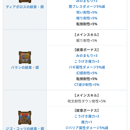
みのまもり+3
闇ブレスダメージ5%減
ディアボロスの紋章・頭
呪い耐性+5%
眠り耐性+5%
転倒耐性+5%
【メインスキル】
眠り耐性+5%
【紋章ボーナス】
みのまもり+3
こうげき魔力+3
バギ属性ダメージ5%減
バランの紋章・頭
幻惑耐性+5%
転倒耐性+5%
CT減少耐性+5%
【メインスキル】
呪文耐性ダウン耐性+5%
【紋章ボーナス】
こうげき魔力+3
魔力+1
ジバリア属性ダメージ5%減
ジゴ・コッツの紋章・頭