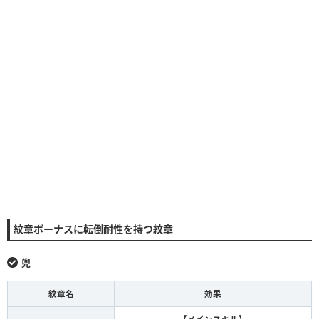
紋章ボーナスに転倒耐性を持つ紋章
兜
紋章名
効果