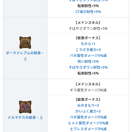
転倒耐性+5%
CT減少耐性+5%
【メインスキル】
すばやさダウン耐性+5%
【紋章ボーナス】
ちから+1
こうげき魔力+3
ダークドレアムの紋章・
バギ属性ダメージ5%減
上
呪い耐性+5%
すばやさダウン耐性+5%
転倒耐性+5%
【メインスキル】
ギラ属性ダメージ5%減
【紋章ボーナス】
みのまもり+3
かいふく魔力+3
バギ属性ダメージ5%減
ドルマゲスの紋章・上
ヒャド属性ダメージ5%減
土ブレスダメージ5%減