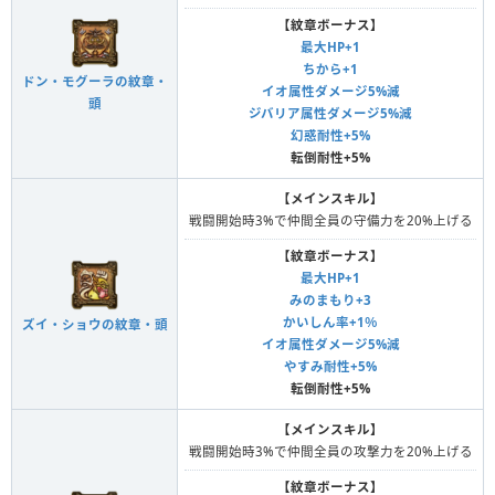
【紋章ボーナス】
最大HP+1
ちから+1
ドン・モグーラの紋章・
イオ属性ダメージ5%減
頭
ジバリア属性ダメージ5%減
幻惑耐性+5%
転倒耐性+5%
【メインスキル】
戦闘開始時3%で仲間全員の守備力を20%上げる
【紋章ボーナス】
最大HP+1
みのまもり+3
かいしん率+1％
ズイ・ショウの紋章・頭
イオ属性ダメージ5%減
やすみ耐性+5%
転倒耐性+5%
【メインスキル】
戦闘開始時3%で仲間全員の攻撃力を20%上げる
【紋章ボーナス】