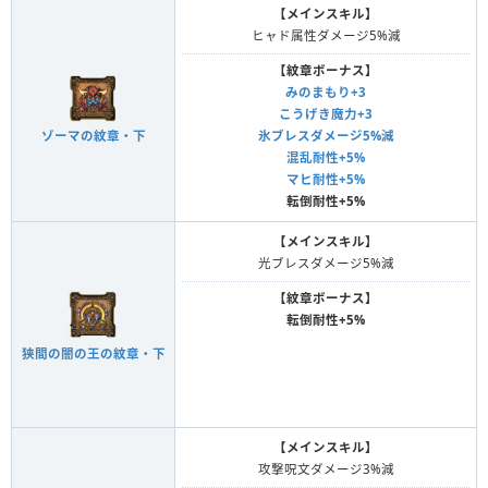
【メインスキル】
ヒャド属性ダメージ5%減
【紋章ボーナス】
みのまもり+3
こうげき魔力+3
ゾーマの紋章・下
氷ブレスダメージ5%減
混乱耐性+5%
マヒ耐性+5%
転倒耐性+5%
【メインスキル】
光ブレスダメージ5%減
【紋章ボーナス】
転倒耐性+5%
狭間の闇の王の紋章・下
【メインスキル】
攻撃呪文ダメージ3%減