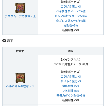
【紋章ボーナス】
こうげき魔力+3
バギ属性ダメージ5%減
ドルマ属性ダメージ5%減
デスタムーアの紋章・上
炎ブレスダメージ5%減
毒耐性+5%
転倒耐性+5%
鎧下
紋章名
効果
【メインスキル】
ジバリア属性ダメージ5%減
【紋章ボーナス】
こうげき魔力+3
かいふく魔力+3
混乱耐性+5%
ヘルバオムの紋章・下
マヒ耐性+5%
守備力ダウン耐性+5%
転倒耐性+5%