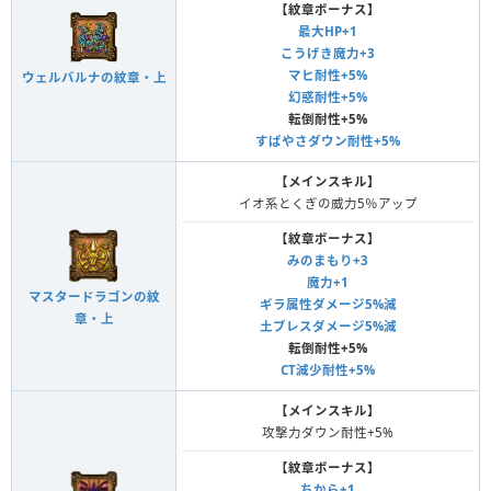
【紋章ボーナス】
最大HP+1
こうげき魔力+3
マヒ耐性+5%
ウェルバルナの紋章・上
幻惑耐性+5%
転倒耐性+5%
すばやさダウン耐性+5%
【メインスキル】
イオ系とくぎの威力5％アップ
【紋章ボーナス】
みのまもり+3
魔力+1
マスタードラゴンの紋
ギラ属性ダメージ5%減
章・上
土ブレスダメージ5%減
転倒耐性+5%
CT減少耐性+5%
【メインスキル】
攻撃力ダウン耐性+5%
【紋章ボーナス】
ちから+1