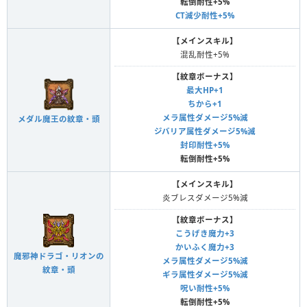
転倒耐性+5%
CT減少耐性+5%
【メインスキル】
混乱耐性+5%
【紋章ボーナス】
最大HP+1
ちから+1
メラ属性ダメージ5%減
メダル魔王の紋章・頭
ジバリア属性ダメージ5%減
封印耐性+5%
転倒耐性+5%
【メインスキル】
炎ブレスダメージ5%減
【紋章ボーナス】
こうげき魔力+3
かいふく魔力+3
魔邪神ドラゴ・リオンの
メラ属性ダメージ5%減
紋章・頭
ギラ属性ダメージ5%減
呪い耐性+5%
転倒耐性+5%