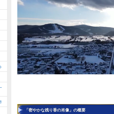
め
一
方
「密やかな残り香の肖像」の概要