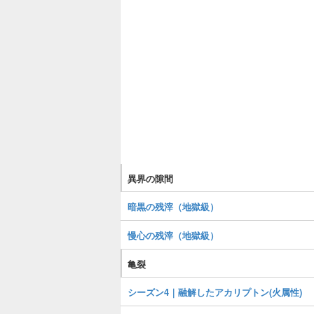
異界の隙間
暗黒の残滓（地獄級）
慢心の残滓（地獄級）
亀裂
シーズン4｜融解したアカリプトン(火属性)