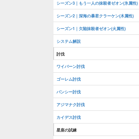
シーズン3｜もう一人の抹殺者ゼオン(氷属性)
シーズン2｜深海の暴君クラーケン(木属性)
シーズン1｜欠陥抹殺者ゼオン(火属性)
システム解説
討伐
ワイバーン討伐
ゴーレム討伐
バンシー討伐
アジマナク討伐
カイデス討伐
星座の試練