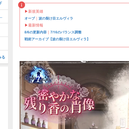
ド
▶︎新規英雄
方法とおすすめの周回場所
｜
オーブ
波の裂け目エルヴィラ
▶︎最新情報
｜
8/6の更新内容
7/16のバランス調整
戦術アーカイブ【波の裂け目エルヴィラ】
みる