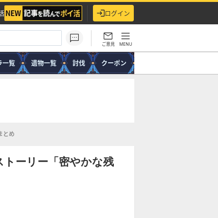
活
ログイン
ご意見
MENU
ラ一覧
遺物一覧
討伐
クーポン
まとめ
ストーリー「密やかな残