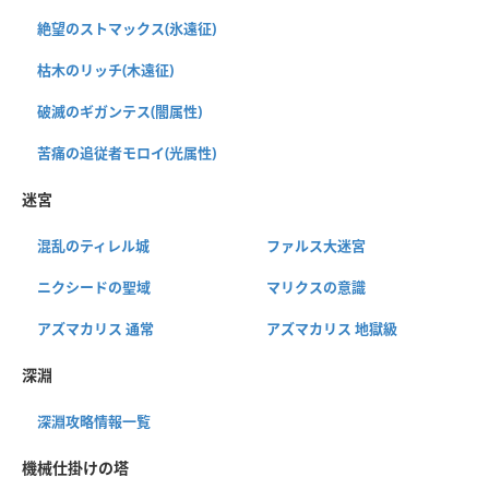
絶望のストマックス(氷遠征)
枯木のリッチ(木遠征)
破滅のギガンテス(闇属性)
苦痛の追従者モロイ(光属性)
迷宮
混乱のティレル城
ファルス大迷宮
ニクシードの聖域
マリクスの意識
アズマカリス 通常
アズマカリス 地獄級
深淵
深淵攻略情報一覧
機械仕掛けの塔