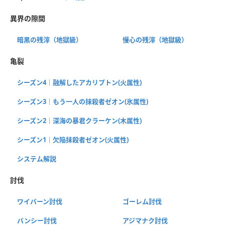
異界の隙間
暗黒の残滓（地獄級）
慢心の残滓（地獄級）
亀裂
シーズン4｜融解したアカリプトン(火属性)
シーズン3｜もう一人の抹殺者ゼオン(氷属性)
シーズン2｜深海の暴君クラーケン(木属性)
シーズン1｜欠陥抹殺者ゼオン(火属性)
システム解説
討伐
ワイバーン討伐
ゴーレム討伐
バンシー討伐
アジマナク討伐