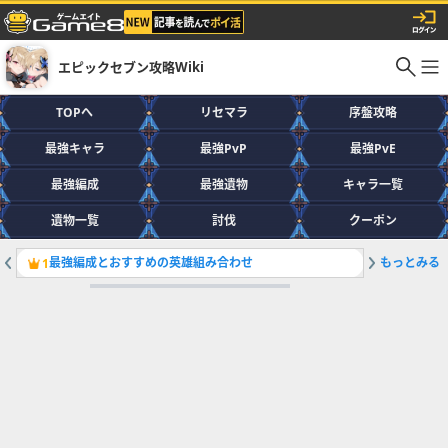
エピックセブン攻略Wiki
TOPへ
リセマラ
序盤攻略
最強キャラ
最強PvP
最強PvE
最強編成
最強遺物
キャラ一覧
遺物一覧
討伐
クーポン
最強編成とおすすめの英雄組み合わせ
もっとみる
真実の香
1
2