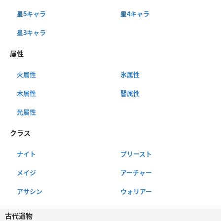
星5キャラ
星4キャラ
星3キャラ
属性
火属性
氷属性
木属性
闇属性
光属性
クラス
ナイト
プリースト
メイジ
アーチャー
アサシン
ウォリアー
古代遺物