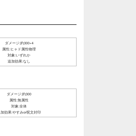
ダメージ:約300×4
属性:ヒャド属性物理
対象:いずれか
追加効果:なし
ダメージ:約300
属性:無属性
対象:全体
追加効果:やすみor呪文封印