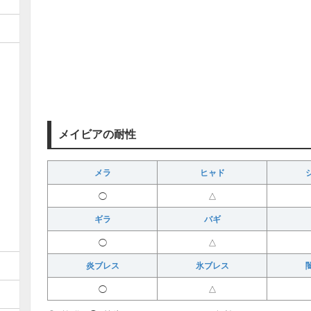
メイビアの耐性
メラ
ヒャド
◯
△
ギラ
バギ
◯
△
炎ブレス
氷ブレス
◯
△