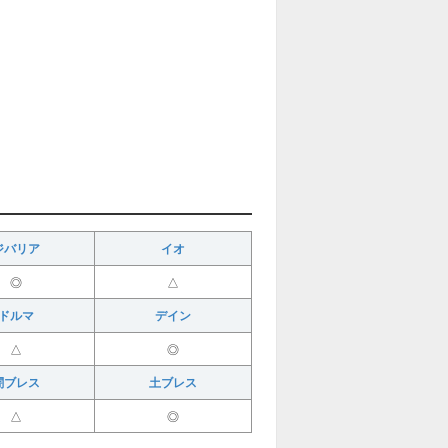
ジバリア
イオ
◎
△
ドルマ
デイン
△
◎
闇ブレス
土ブレス
△
◎