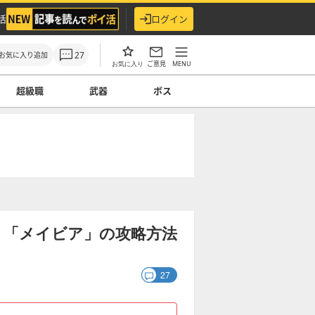
活
ログイン
27
お気に入り追加
ご意見
MENU
お気に入り
超級職
武器
ボス
】「メイビア」の攻略方法
27