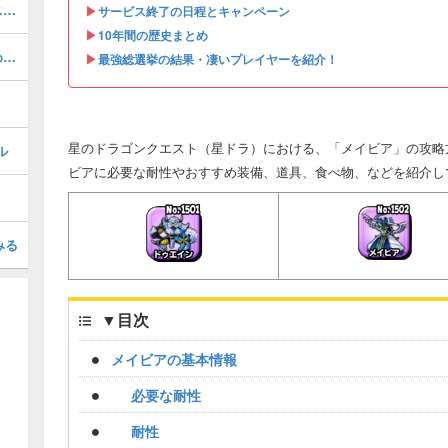
バトルドリル(錬金)の評価とおすすめスキル
▶︎
サービス終了の日程とキャンペーン
▶︎
10年間の歴史まとめ
イーグルクロー(錬金)の評価とおすすめスキル
▶︎
最強総選挙の結果・凄いプレイヤーを紹介！
星のドラゴンクエスト（星ドラ）における、「メイビア」の攻略
ル
ビアに必要な耐性やおすすめ装備、道具、食べ物、などを紹介し
みる
▼
目次
メイビアの基本情報
必要な耐性
耐性