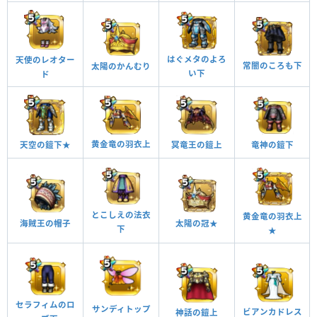
はぐメタのよろ
天使のレオター
常闇のころも下
太陽のかんむり
い下
ド
黄金竜の羽衣上
冥竜王の鎧上
竜神の鎧下
天空の鎧下★
とこしえの法衣
黄金竜の羽衣上
海賊王の帽子
太陽の冠★
下
★
セラフィムのロ
サンディトップ
ビアンカドレス
神話の鎧上