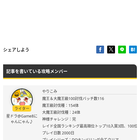
シェアしよう
記事を書いている攻略メンバー
やりこみ
魔王＆大魔王級100討伐バッチ数116
魔王級討伐種：154体
ライター
大魔王級討伐種：24体
星ドラ@Game8に
神様チャレンジ：完
ゃんにゃん♪
レイド全国ランキング最高順位トップ10入賞3回、100位
プレイ日数 2000日
プレイシリーズ：DQナンバリング全てクリア