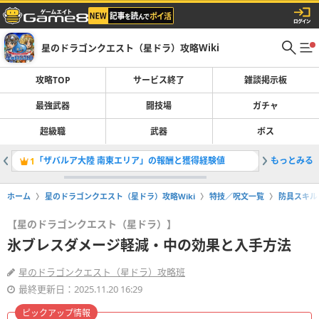
星のドラゴンクエスト（星ドラ）攻略Wiki
攻略TOP
サービス終了
雑談掲示板
最強武器
闘技場
ガチャ
超級職
武器
ボス
「ザバルア大陸 南東エリア」の報酬と獲得経験値
もっとみる
イベント
1
2
ホーム
星のドラゴンクエスト（星ドラ）攻略Wiki
特技／呪文一覧
防具スキル
【星のドラゴンクエスト（星ドラ）】
氷ブレスダメージ軽減・中の効果と入手方法
星のドラゴンクエスト（星ドラ）攻略班
最終更新日：2025.11.20 16:29
ピックアップ情報