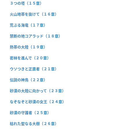
３つの塔（１５章）
火山地帯を抜けて（１６章）
荒ぶる海竜（１７章）
禁断の地コアラッド（１８章）
熱帯の大陸（１９章）
密林を進んで（２０章）
ウソつきと正直者（２１章）
伝説の神鳥（２２章）
砂漠の大陸に向かって（２３章）
なぞなぞと砂漠の女王（２４章）
砂漠の守護者（２５章）
枯れた聖なる大樹（２６章）