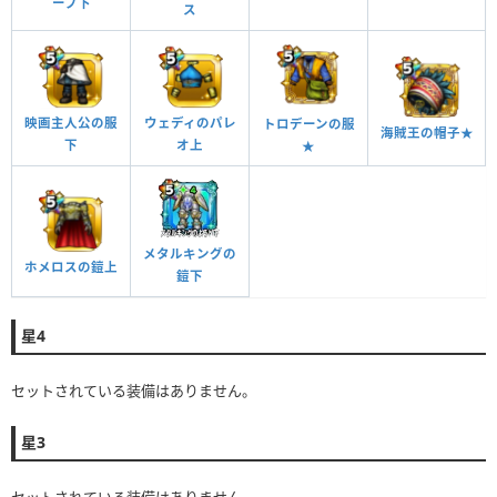
ーブ下
ス
ウェディのパレ
映画主人公の服
トロデーンの服
海賊王の帽子★
オ上
下
★
メタルキングの
ホメロスの鎧上
鎧下
星4
セットされている装備はありません。
星3
セットされている装備はありません。