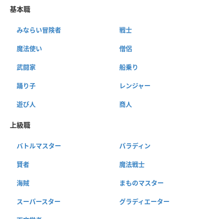
基本職
みならい冒険者
戦士
魔法使い
僧侶
武闘家
船乗り
踊り子
レンジャー
遊び人
商人
上級職
バトルマスター
パラディン
賢者
魔法戦士
海賊
まものマスター
スーパースター
グラディエーター