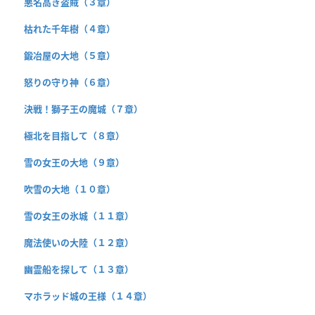
悪名高き盗賊（３章）
枯れた千年樹（４章）
鍛冶屋の大地（５章）
怒りの守り神（６章）
決戦！獅子王の魔城（７章）
極北を目指して（８章）
雪の女王の大地（９章）
吹雪の大地（１０章）
雪の女王の氷城（１１章）
魔法使いの大陸（１２章）
幽霊船を探して（１３章）
マホラッド城の王様（１４章）