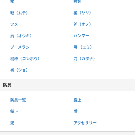
杖
短剣
鞭（ムチ）
槍（ヤリ）
ツメ
斧（オノ）
扇（オウギ）
ハンマー
ブーメラン
弓 （ユミ）
棍棒（コンボウ）
刀（カタナ）
書（ショ）
防具
防具一覧
鎧上
鎧下
盾
兜
アクセサリー