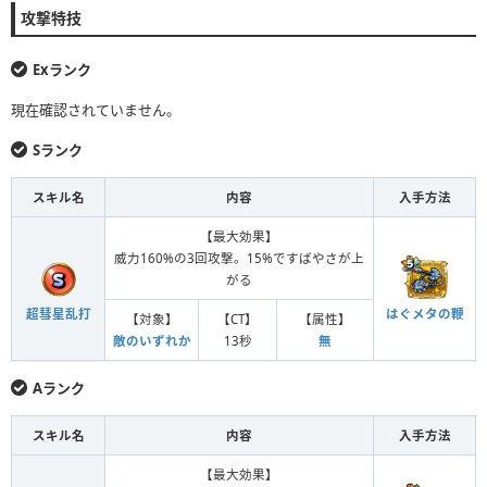
攻撃特技
Exランク
現在確認されていません。
Sランク
スキル名
内容
入手方法
【最大効果】
威力160%の3回攻撃。15%ですばやさが上
がる
超彗星乱打
はぐメタの鞭
【対象】
【CT】
【属性】
敵のいずれか
13秒
無
Aランク
スキル名
内容
入手方法
【最大効果】