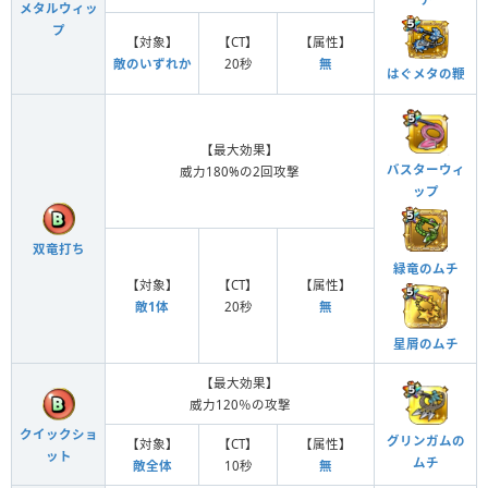
メタルウィッ
プ
【対象】
【CT】
【属性】
敵のいずれか
20秒
無
はぐメタの鞭
【最大効果】
バスターウィ
威力180%の2回攻撃
ップ
双竜打ち
緑竜のムチ
【対象】
【CT】
【属性】
敵1体
20秒
無
星屑のムチ
【最大効果】
威力120％の攻撃
クイックショ
グリンガムの
【対象】
【CT】
【属性】
ット
ムチ
敵全体
10秒
無