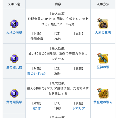
スキル名
内容
入手方法
【最大効果】
仲間全員のHPを100回復。守備力を20%上
げる。最低2ターン有効
大地の防壁
大地の王塊
【対象】
【CT】
【属性】
仲間全員
26秒
-
【最大効果】
威力80％の9回攻撃。30%で守備力をダウ
ンさせる
星神の鞭
星の破九蛇
【対象】
【CT】
【属性】
敵のいずれか
26秒
-
【最大効果】
威力640%のジバリア属性攻撃。75%でやす
み状態にする
黄竜螺旋撃
黄金竜の鞭★
【対象】
【CT】
【属性】
敵1体
19秒
ジバリア
【最大効果】