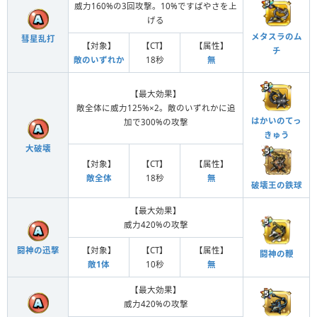
威力160%の3回攻撃。10%ですばやさを上
げる
メタスラのム
彗星乱打
【対象】
【CT】
【属性】
チ
敵のいずれか
18秒
無
【最大効果】
敵全体に威力125%×2。敵のいずれかに追
はかいのてっ
加で300%の攻撃
きゅう
大破壊
【対象】
【CT】
【属性】
敵全体
18秒
無
破壊王の鉄球
【最大効果】
威力420%の攻撃
【対象】
【CT】
【属性】
闘神の迅撃
闘神の鞭
敵1体
10秒
無
【最大効果】
威力420%の攻撃