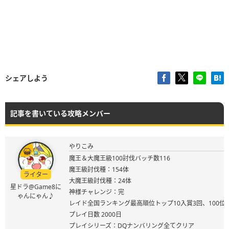
シェアしよう
記事を書いている攻略メンバー
やりこみ
魔王＆大魔王級100討伐バッチ数116
魔王級討伐種：154体
ライター
大魔王級討伐種：24体
星ドラ@Game8に
神様チャレンジ：完
ゃんにゃん♪
レイド全国ランキング最高順位トップ10入賞3回、100位
プレイ日数 2000日
プレイシリーズ：DQナンバリング全てクリア