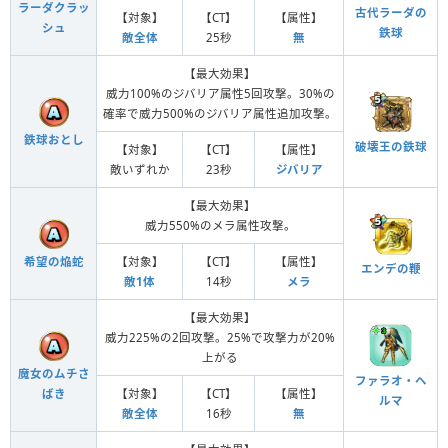
ラーダクラッ
古代ラーダの
【対象】
【CT】
【属性】
シュ
鉄球
敵全体
25秒
無
【最大効果】
威力100%のジバリア属性5回攻撃。30%の
確率で威力500%のジバリア属性追加攻撃。
鉄球おとし
破壊王の鉄球
【対象】
【CT】
【属性】
敵いずれか
23秒
ジバリア
【最大効果】
威力550%のメラ属性攻撃。
【対象】
【CT】
【属性】
希望の焔蛇
エンデの鞭
敵1体
14秒
メラ
【最大効果】
威力225%の2回攻撃。25%で攻撃力が20%
上がる
魔女のムチさ
ファラオ・ヘ
【対象】
【CT】
【属性】
ばき
ルマ
敵全体
16秒
無