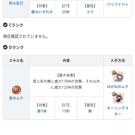
烈火乱打
バリクナジャ
【対象】
【CT】
【属性】
敵のいずれか
20秒
メラ
Cランク
現在確認されていません。
Dランク
スキル名
内容
入手方法
【最大効果】
怪人系の敵に威力170%の攻撃。それ以外
はがねのムチ
に威力125%の攻撃
愛のムチ
【対象】
【CT】
【属性】
モーニングス
敵1体
15秒
無
ター