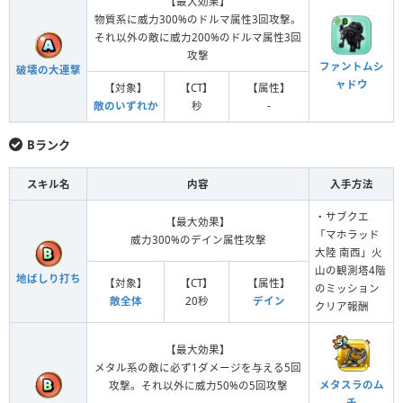
【最大効果】
物質系に威力300%のドルマ属性3回攻撃。
それ以外の敵に威力200%のドルマ属性3回
攻撃
ファントムシ
破壊の大連撃
ャドウ
【対象】
【CT】
【属性】
敵のいずれか
秒
-
Bランク
スキル名
内容
入手方法
・サブクエ
【最大効果】
「マホラッド
威力300%のデイン属性攻撃
大陸 南西」火
山の観測塔4階
地ばしり打ち
【対象】
【CT】
【属性】
のミッション
敵全体
20秒
デイン
クリア報酬
【最大効果】
メタル系の敵に必ず1ダメージを与える5回
メタスラのム
攻撃。それ以外に威力50%の5回攻撃
チ