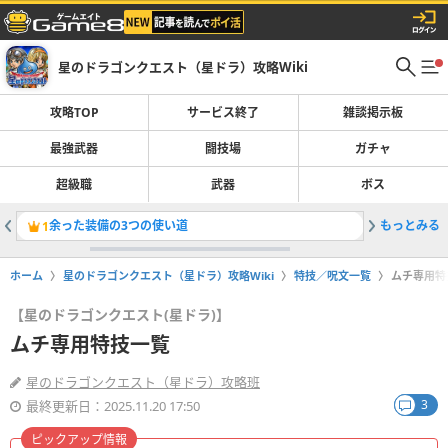
星のドラゴンクエスト（星ドラ）攻略Wiki
攻略TOP
サービス終了
雑談掲示板
最強武器
闘技場
ガチャ
超級職
武器
ボス
余った装備の3つの使い道
もっとみる
1
2
ホーム
星のドラゴンクエスト（星ドラ）攻略Wiki
特技／呪文一覧
ムチ専用特
【星のドラゴンクエスト(星ドラ)】
ムチ専用特技一覧
星のドラゴンクエスト（星ドラ）攻略班
3
最終更新日：2025.11.20 17:50
ピックアップ情報