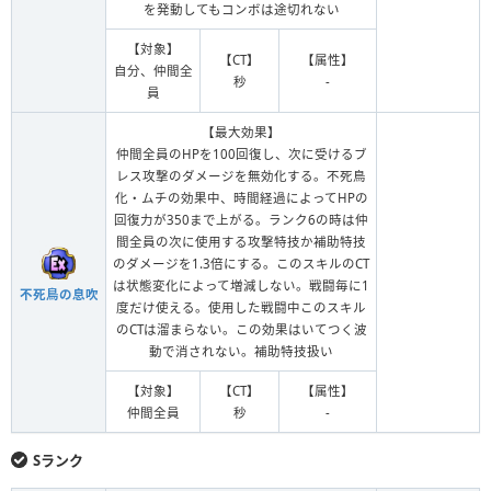
を発動してもコンボは途切れない
【対象】
【CT】
【属性】
自分、仲間全
秒
-
員
【最大効果】
仲間全員のHPを100回復し、次に受けるブ
レス攻撃のダメージを無効化する。不死鳥
化・ムチの効果中、時間経過によってHPの
回復力が350まで上がる。ランク6の時は仲
間全員の次に使用する攻撃特技か補助特技
のダメージを1.3倍にする。このスキルのCT
は状態変化によって増減しない。戦闘毎に1
不死鳥の息吹
度だけ使える。使用した戦闘中このスキル
のCTは溜まらない。この効果はいてつく波
動で消されない。補助特技扱い
【対象】
【CT】
【属性】
仲間全員
秒
-
Sランク