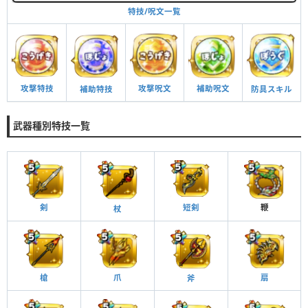
特技/呪文一覧
攻撃呪文
補助呪文
攻撃特技
防具スキル
補助特技
武器種別特技一覧
短剣
鞭
剣
杖
槍
扇
爪
斧