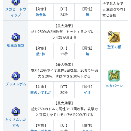
所でみんなで
【対象】
【CT】
【属性】
メガヒートウ
大決戦引換券1
敵全体
24秒
無
ィップ
枚と交換
【最大効果】
威力250%の2回攻撃 ヒットするたびにコ
ンボ数が増える
聖王双竜撃
聖王の鞭
【対象】
【CT】
【属性】
敵1体
15秒
無
【最大効果】
威力120%のイオ属性5回攻撃。20%で守備
力を20%、すばやさを30%下げる
ブラストボム
メカバーン
【対象】
【CT】
【属性】
敵のいずれか
20秒
イオ
【最大効果】
威力75%のドルマ属性3〜7回攻撃。攻撃力
と守備力をそれぞれ7%で20%下げる
たくさんいた
【対象】
【CT】
【属性】
ずら