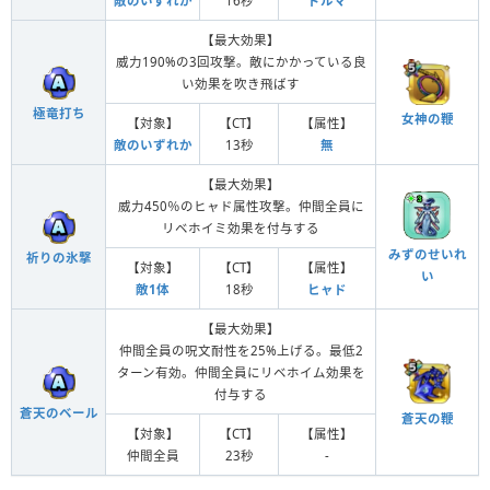
敵のいずれか
16秒
ドルマ
【最大効果】
威力190%の3回攻撃。敵にかかっている良
い効果を吹き飛ばす
極竜打ち
女神の鞭
【対象】
【CT】
【属性】
敵のいずれか
13秒
無
【最大効果】
威力450％のヒャド属性攻撃。仲間全員に
リベホイミ効果を付与する
みずのせいれ
祈りの氷撃
【対象】
【CT】
【属性】
い
敵1体
18秒
ヒャド
【最大効果】
仲間全員の呪文耐性を25%上げる。最低2
ターン有効。仲間全員にリベホイム効果を
付与する
蒼天のベール
蒼天の鞭
【対象】
【CT】
【属性】
仲間全員
23秒
-