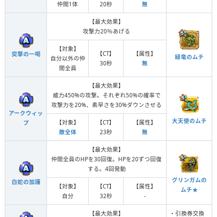
仲間1体
20秒
無
【最大効果】
攻撃力20％あげる
【対象】
【CT】
【属性】
突撃の一喝
緑竜のムチ
自分以外の仲
30秒
無
間全員
【最大効果】
威力450%の攻撃。それぞれ50%の確率で
攻撃力を20%、素早さを30%ダウンさせる
アークウィッ
大天使のムチ
【対象】
【CT】
【属性】
プ
敵全体
23秒
無
【最大効果】
仲間全員のHPを30回復。HPを20ずつ回復
する。4回発動
グリンガムの
白蛇の加護
【対象】
【CT】
【属性】
ムチ★
自分
32秒
-
【最大効果】
・引換券交換