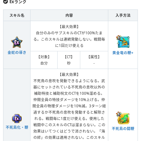
Exランク
スキル名
内容
入手方法
【最大効果】
自分のみのサブスキルのCTが100%たま
る。このスキルは連続発動しない。戦闘毎
に1回だけ使える
金蛇の導き
黄金竜の鞭+
【対象】
【CT】
【属性】
自分
秒
-
【最大効果】
不死鳥の息吹を発動できるようになる。武
器にセットされている不死鳥の息吹以外の
補助特技と補助呪文のCTを100%溜める。
仲間全員の特技ダメージを10%上げる。仲
間全員の物理ダメージを10%減。3ターン経
過するか不死鳥の息吹を発動すると解除さ
れる。戦闘毎に1度だけ使える。使用した
戦闘中このスキルのCTは溜まらない。この
不死鳥化・鞭
不死鳥の闘鞭
効果はいてつくはどうで消されない。「海
の絆」の効果は適用されない。このスキル