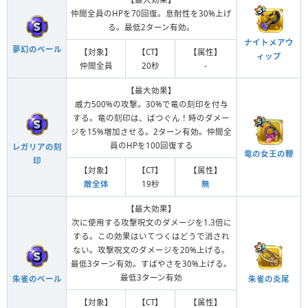
仲間全員のHPを70回復。息耐性を30%上げ
る。最低2ターン有効。
ナイトメアウ
夢幻のベール
【対象】
【CT】
【属性】
ィップ
仲間全員
20秒
-
【最大効果】
威力500%の攻撃。30%で竜の刻印を付与
する。竜の刻印は、ばつぐん！時のダメー
ジを15%増加させる。2ターン有効。仲間全
員のHPを100回復する
レガリアの刻
竜の女王の鞭
印
【対象】
【CT】
【属性】
敵全体
19秒
無
【最大効果】
次に使用する攻撃呪文のダメージを1.3倍に
する。この効果はいてつくはどうで消され
ない。攻撃呪文のダメージを20%上げる。
最低3ターン有効。すばやさを30%上げる。
最低3ターン有効
朱雀のベール
朱雀の炎尾
【対象】
【CT】
【属性】