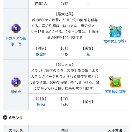
仲間1人
13秒
-
【最大効果】
威力600%の攻撃。50%で竜の刻印を付与
する。竜の刻印は、ばつぐん！時のダメー
ジを15%増加させる。2ターン有効。仲間全
員のHPを100回復する
レガリアの刻
竜の女王の鞭+
印・改
【対象】
【CT】
【属性】
敵全体
17秒
無
【最大効果】
メラ バギ属性のうち、攻撃対象の敵により
大きなダメージを与えられる属性で威力77
0%の攻撃。60%で守備力を40%下げる。敵
にかかっている良い効果を吹き飛ばす。
鳳仙火
不死鳥の闘鞭
【対象】
【CT】
【属性】
敵1体
14秒
Aランク
スキル名
内容
入手方法