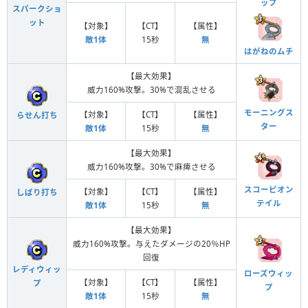
ップ
スパークショ
ット
【対象】
【CT】
【属性】
敵1体
15秒
無
はがねのムチ
【最大効果】
威力160%攻撃。30%で混乱させる
モーニングス
【対象】
【CT】
【属性】
らせん打ち
ター
敵1体
15秒
無
【最大効果】
威力160%攻撃。30%で麻痺させる
スコーピオン
【対象】
【CT】
【属性】
しばり打ち
テイル
敵1体
15秒
無
【最大効果】
威力160%攻撃。与えたダメージの20％HP
回復
レディウィッ
ローズウィッ
【対象】
【CT】
【属性】
プ
プ
敵1体
15秒
無