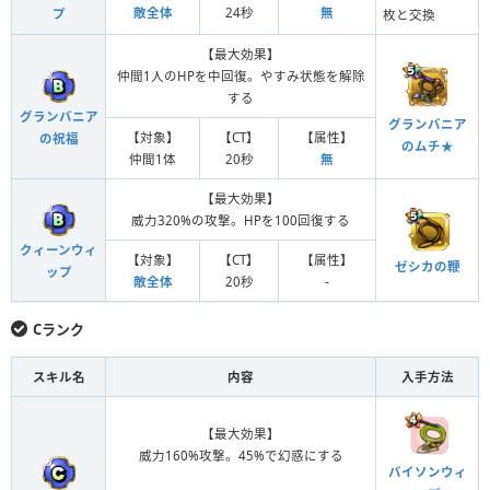
敵全体
24秒
無
プ
枚と交換
【最大効果】
仲間1人のHPを中回復。やすみ状態を解除
する
グランバニア
グランバニア
【対象】
【CT】
【属性】
の祝福
のムチ★
仲間1体
20秒
無
【最大効果】
威力320%の攻撃。HPを100回復する
クィーンウィ
【対象】
【CT】
【属性】
ゼシカの鞭
ップ
敵全体
20秒
-
Cランク
スキル名
内容
入手方法
【最大効果】
威力160%攻撃。45%で幻惑にする
バイソンウィ