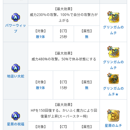
【最大効果】
威力230％の攻撃。100％で自分の攻撃力が
上がる
パワーウィッ
グリンガムの
【対象】
【CT】
【属性】
プ
ムチ
敵1体
25秒
無
【最大効果】
威力480%の攻撃。50%で休み状態にする
グリンガムの
ムチ
地這い大蛇
【対象】
【CT】
【属性】
敵1体
15秒
無
グリンガムの
ムチ★
【最大効果】
HPを150回復する。かいふく魔力により回
復量が上昇(スーパースター時)
星屑の祝福
星屑のムチ
【対象】
【CT】
【属性】