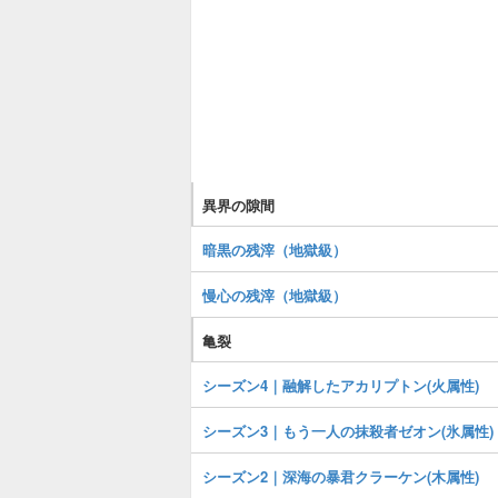
異界の隙間
暗黒の残滓（地獄級）
慢心の残滓（地獄級）
亀裂
シーズン4｜融解したアカリプトン(火属性)
シーズン3｜もう一人の抹殺者ゼオン(氷属性)
シーズン2｜深海の暴君クラーケン(木属性)