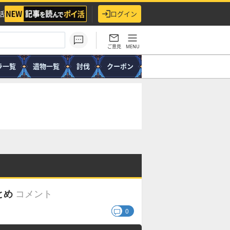
活
ログイン
ご意見
MENU
ラ一覧
遺物一覧
討伐
クーポン
コメント
とめ
0