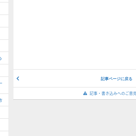
め
記事ページに戻る
一
記事・書き込みへのご意
方