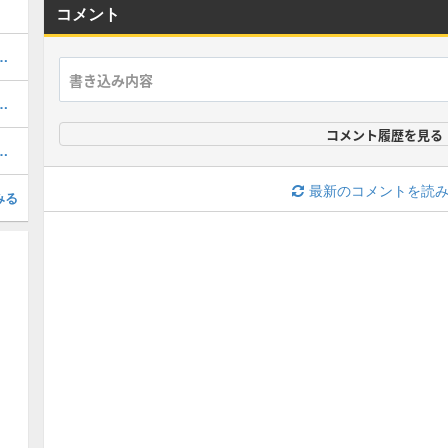
コメント
モールの館の秘密」詳細と攻略情報
おすすめビルド・相性が良いキャラ
コメント履歴を見る
議な祭のエレナ』の詳細と攻略方法
最新のコメントを読
みる