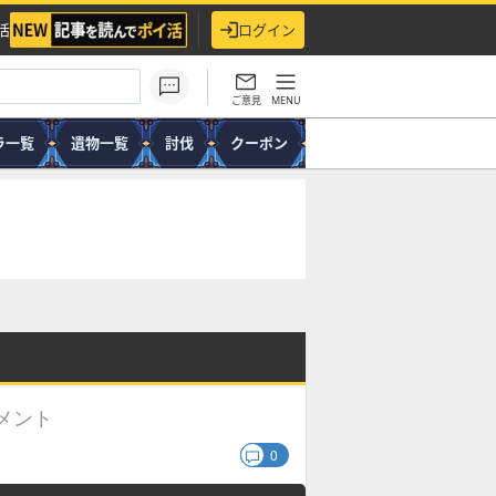
活
ログイン
ご意見
MENU
ラ一覧
遺物一覧
討伐
クーポン
メント
0