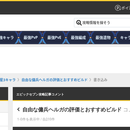
ポイ
強キャラ
最強PvP
最強PvE
最強編成
最強遺物
キャ
星3キャラ
自由な傭兵ヘルガの評価とおすすめビルド
書き込み
エピックセブン攻略記事コメント
コ
自由な傭兵ヘルガの評価とおすすめビルド
1-0件を表示中 / 合計0件