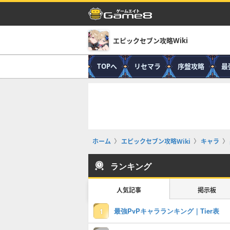
エピックセブン攻略Wiki
TOPへ
リセマラ
序盤攻略
最
ホーム
エピックセブン攻略Wiki
キャラ
ランキング
人気記事
掲示板
最強PvPキャラランキング｜Tier表
1