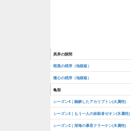
異界の隙間
暗黒の残滓（地獄級）
慢心の残滓（地獄級）
亀裂
シーズン4｜融解したアカリプトン(火属性)
シーズン3｜もう一人の抹殺者ゼオン(氷属性)
シーズン2｜深海の暴君クラーケン(木属性)