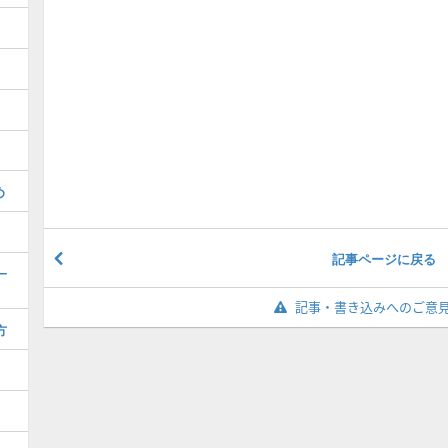
め
記事ページに戻る
一
記事・書き込みへのご意
方