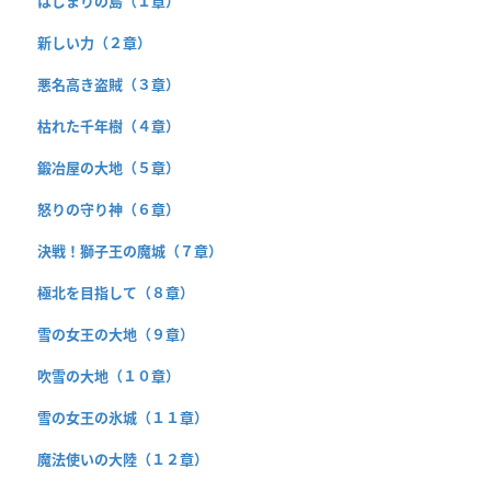
はじまりの島（１章）
新しい力（２章）
悪名高き盗賊（３章）
枯れた千年樹（４章）
鍛冶屋の大地（５章）
怒りの守り神（６章）
決戦！獅子王の魔城（７章）
極北を目指して（８章）
雪の女王の大地（９章）
吹雪の大地（１０章）
雪の女王の氷城（１１章）
魔法使いの大陸（１２章）