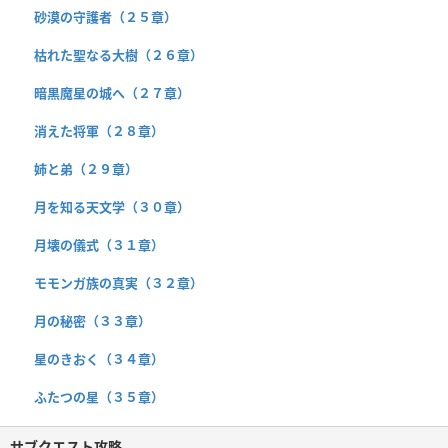
砂漠の守護者（２５章）
枯れた聖なる大樹（２６章）
暗黒魔星の城へ（２７章）
消えた将軍（２８章）
姉と弟（２９章）
月を知る天文学（３０章）
月壊の儀式（３１章）
モモンガ族の真実（３２章）
月の秘密（３３章）
星のきおく（３４章）
ふたつの星（３５章）
サブクエスト攻略