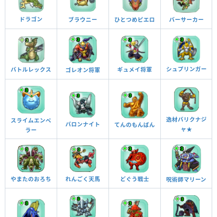
ドラゴン
ブラウニー
ひとつめピエロ
バーサーカー
シュプリンガー
ギュメイ将軍
バトルレックス
ゴレオン将軍
逸材バリクナジ
スライムエンペ
バロンナイト
てんのもんばん
ャ★
ラー
れんごく天馬
やまたのおろち
どぐう戦士
呪術師マリーン