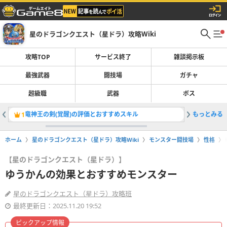
星のドラゴンクエスト（星ドラ）攻略Wiki
攻略TOP
サービス終了
雑談掲示板
最強武器
闘技場
ガチャ
超級職
武器
ボス
竜神王の剣(覚醒)の評価とおすすめスキル
もっとみる
余った装
1
2
ホーム
星のドラゴンクエスト（星ドラ）攻略Wiki
モンスター闘技場
性格
【星のドラゴンクエスト（星ドラ）】
ゆうかんの効果とおすすめモンスター
星のドラゴンクエスト（星ドラ）攻略班
最終更新日：2025.11.20 19:52
ピックアップ情報