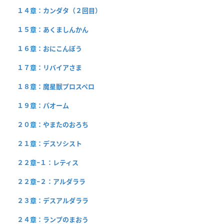
１４章：カンダタ（２回目）
１５章：あくましんかん
１６章：おにこんぼう
１７章：リバイアさま
１８章：魔星獣プロスペロ
１９章：パオーム
２０章：やまたのおろち
２１章：デスソシスト
２２章−１：レティス
２２章−２：アルダララ
２３章：デスアルダララ
２４章：ランプのまおう