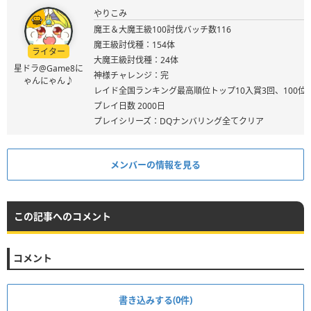
やりこみ
魔王＆大魔王級100討伐バッチ数116
魔王級討伐種：154体
ライター
大魔王級討伐種：24体
星ドラ@Game8に
神様チャレンジ：完
ゃんにゃん♪
レイド全国ランキング最高順位トップ10入賞3回、100位
プレイ日数 2000日
プレイシリーズ：DQナンバリング全てクリア
メンバーの情報を見る
この記事へのコメント
コメント
書き込みする(0件)