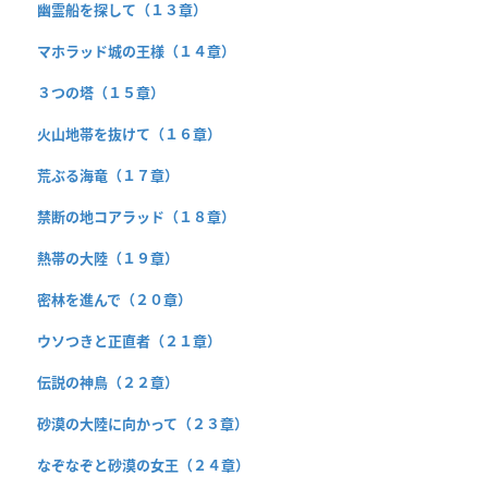
幽霊船を探して（１３章）
マホラッド城の王様（１４章）
３つの塔（１５章）
火山地帯を抜けて（１６章）
荒ぶる海竜（１７章）
禁断の地コアラッド（１８章）
熱帯の大陸（１９章）
密林を進んで（２０章）
ウソつきと正直者（２１章）
伝説の神鳥（２２章）
砂漠の大陸に向かって（２３章）
なぞなぞと砂漠の女王（２４章）