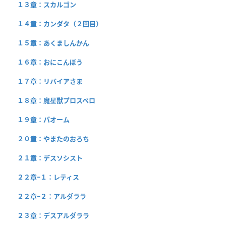
１３章：スカルゴン
１４章：カンダタ（２回目）
１５章：あくましんかん
１６章：おにこんぼう
１７章：リバイアさま
１８章：魔星獣プロスペロ
１９章：パオーム
２０章：やまたのおろち
２１章：デスソシスト
２２章−１：レティス
２２章−２：アルダララ
２３章：デスアルダララ