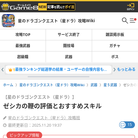
星のドラゴンクエスト（星ドラ）攻略Wiki
攻略TOP
サービス終了
雑談掲示板
最強武器
闘技場
ガチャ
超級職
武器
ボス
最強ランキング総選挙の結果・ユーザーの自慢内容も紹介
もっとみる
守護騎士
1
2
ホーム
星のドラゴンクエスト（星ドラ）攻略Wiki
武器
星５武器
ゼシカの
【星のドラゴンクエスト（星ドラ）】
ゼシカの鞭の評価とおすすめスキル
星のドラゴンクエスト（星ドラ）攻略班
15
最終更新日：2025.11.20 19:37
ピックアップ情報