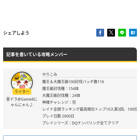
シェアしよう
記事を書いている攻略メンバー
やりこみ
魔王＆大魔王級100討伐バッチ数116
魔王級討伐種：154体
ライター
大魔王級討伐種：24体
星ドラ@Game8に
神様チャレンジ：完
ゃんにゃん♪
レイド全国ランキング最高順位トップ10入賞3回、100位
プレイ日数 2000日
プレイシリーズ：DQナンバリング全てクリア