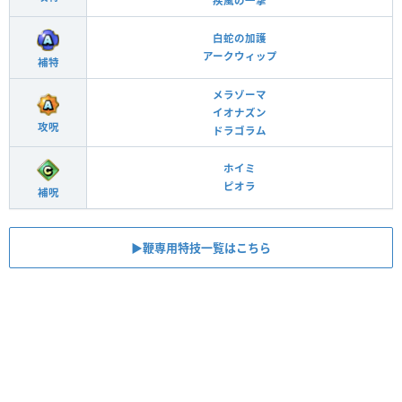
疾風の一撃
白蛇の加護
アークウィップ
補特
メラゾーマ
イオナズン
攻呪
ドラゴラム
ホイミ
ピオラ
補呪
▶︎鞭専用特技一覧はこちら