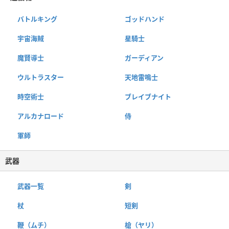
バトルキング
ゴッドハンド
宇宙海賊
星騎士
魔賢導士
ガーディアン
ウルトラスター
天地雷鳴士
時空術士
ブレイブナイト
アルカナロード
侍
軍師
武器
武器一覧
剣
杖
短剣
鞭（ムチ）
槍（ヤリ）