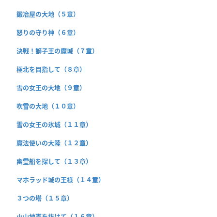
鍛冶屋の大地（５章）
怒りの守り神（６章）
決戦！獅子王の魔城（７章）
極北を目指して（８章）
雪の女王の大地（９章）
吹雪の大地（１０章）
雪の女王の氷城（１１章）
魔法使いの大陸（１２章）
幽霊船を探して（１３章）
マホラッド城の王様（１４章）
３つの塔（１５章）
火山地帯を抜けて（１６章）