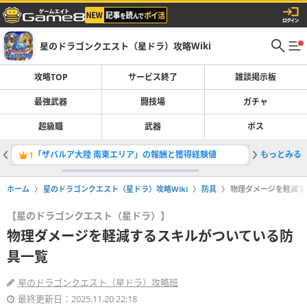
星のドラゴンクエスト（星ドラ）攻略Wiki
攻略TOP
サービス終了
雑談掲示板
最強武器
闘技場
ガチャ
超級職
武器
ボス
「ザバルア大陸 南東エリア」の報酬と獲得経験値
もっとみる
最強武器
1
2
ホーム
星のドラゴンクエスト（星ドラ）攻略Wiki
防具
物理ダメージを軽減す
【星のドラゴンクエスト（星ドラ）】
物理ダメージを軽減するスキルがついている防
具一覧
星のドラゴンクエスト（星ドラ）攻略班
最終更新日：2025.11.20 22:18