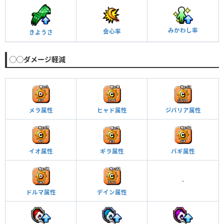
みかわし率
会心率
きようさ
◯◯ダメージ軽減
メラ属性
ヒャド属性
ジバリア属性
イオ属性
ギラ属性
バギ属性
-
ドルマ属性
デイン属性