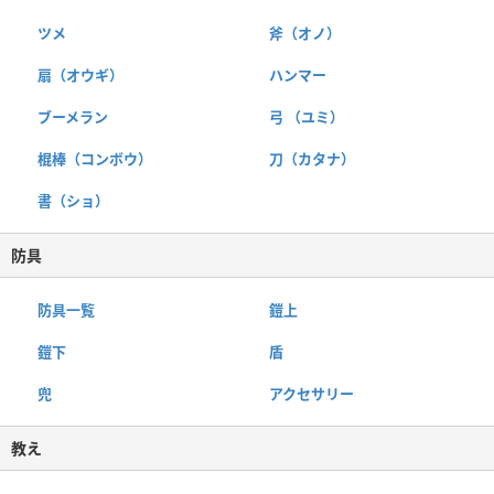
ツメ
斧（オノ）
扇（オウギ）
ハンマー
ブーメラン
弓 （ユミ）
棍棒（コンボウ）
刀（カタナ）
書（ショ）
防具
防具一覧
鎧上
鎧下
盾
兜
アクセサリー
教え