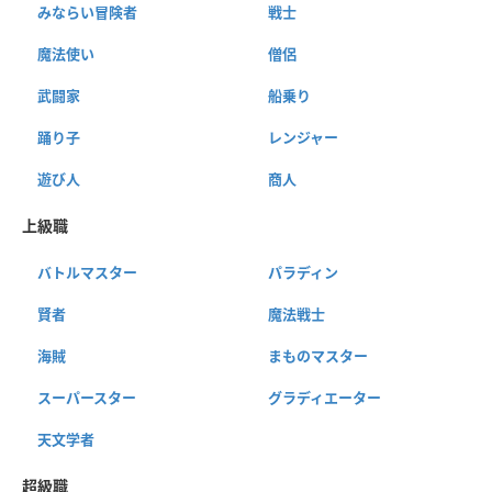
みならい冒険者
戦士
魔法使い
僧侶
武闘家
船乗り
踊り子
レンジャー
遊び人
商人
上級職
バトルマスター
パラディン
賢者
魔法戦士
海賊
まものマスター
スーパースター
グラディエーター
天文学者
超級職