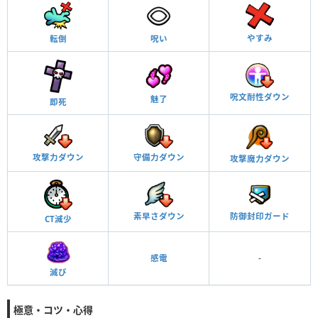
やすみ
呪い
転倒
呪文耐性ダウン
魅了
即死
攻撃力ダウン
守備力ダウン
攻撃魔力ダウン
素早さダウン
防御封印ガード
CT減少
感電
-
滅び
極意・コツ・心得