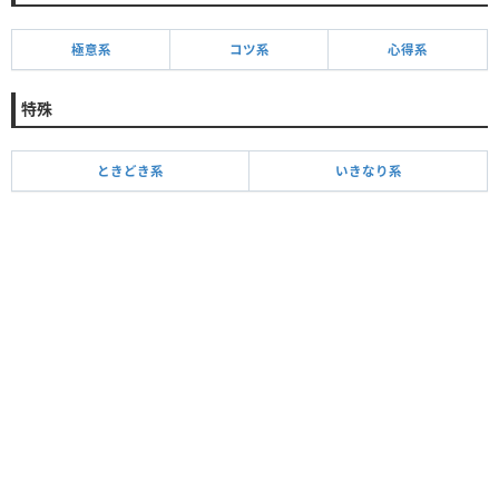
極意系
コツ系
心得系
特殊
ときどき系
いきなり系