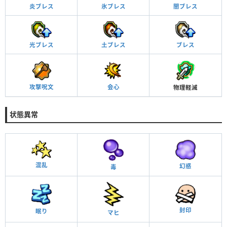
炎ブレス
氷ブレス
闇ブレス
光ブレス
土ブレス
ブレス
攻撃呪文
会心
物理軽減
状態異常
混乱
幻惑
毒
封印
眠り
マヒ