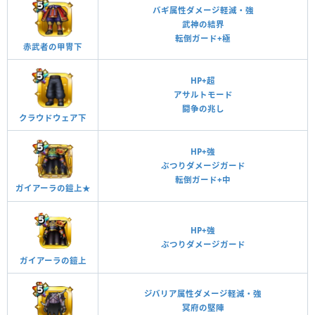
バギ属性ダメージ軽減・強
武神の結界
転倒ガード+極
赤武者の甲冑下
HP+超
アサルトモード
闘争の兆し
クラウドウェア下
HP+強
ぶつりダメージガード
転倒ガード+中
ガイアーラの鎧上★
HP+強
ぶつりダメージガード
ガイアーラの鎧上
ジバリア属性ダメージ軽減・強
冥府の堅陣