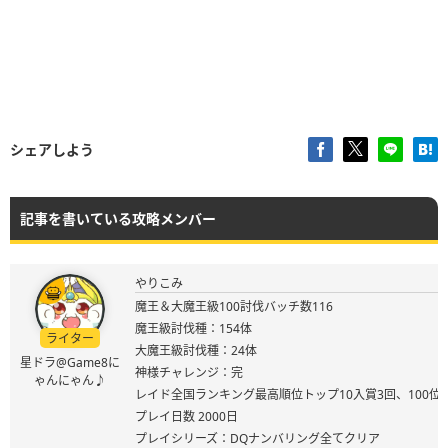
シェアしよう
記事を書いている攻略メンバー
やりこみ
魔王＆大魔王級100討伐バッチ数116
魔王級討伐種：154体
ライター
大魔王級討伐種：24体
星ドラ@Game8に
神様チャレンジ：完
ゃんにゃん♪
レイド全国ランキング最高順位トップ10入賞3回、100位
プレイ日数 2000日
プレイシリーズ：DQナンバリング全てクリア