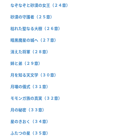
なぞなぞと砂漠の女王（２４章）
砂漠の守護者（２５章）
枯れた聖なる大樹（２６章）
暗黒魔星の城へ（２７章）
消えた将軍（２８章）
姉と弟（２９章）
月を知る天文学（３０章）
月壊の儀式（３１章）
モモンガ族の真実（３２章）
月の秘密（３３章）
星のきおく（３４章）
ふたつの星（３５章）