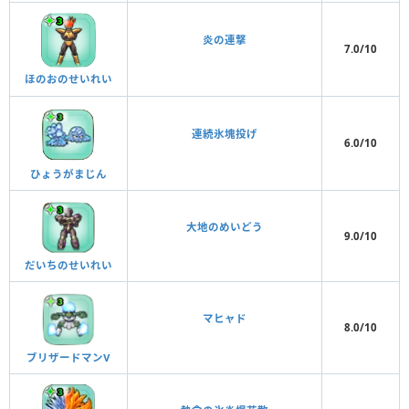
炎の連撃
7.0/10
ほのおのせいれい
連続氷塊投げ
6.0/10
ひょうがまじん
大地のめいどう
9.0/10
だいちのせいれい
マヒャド
8.0/10
ブリザードマンⅤ