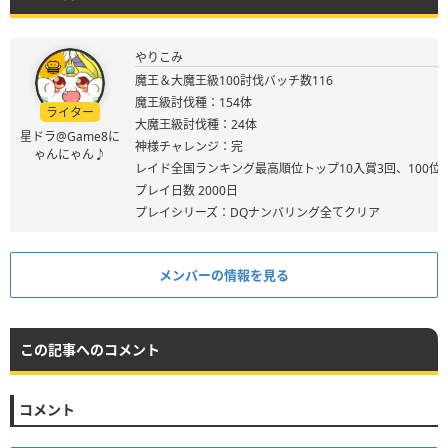
やりこみ
魔王＆大魔王級100討伐バッチ数116
魔王級討伐種：154体
ライター
大魔王級討伐種：24体
星ドラ@Game8に
神様チャレンジ：完
ゃんにゃん♪
レイド全国ランキング最高順位トップ10入賞3回、100位
プレイ日数 2000日
プレイシリーズ：DQナンバリング全てクリア
メンバーの情報を見る
この記事へのコメント
コメント