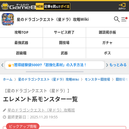
星のドラゴンクエスト（星ドラ）攻略Wiki
攻略TOP
サービス終了
雑談掲示板
最強武器
闘技場
ガチャ
超級職
武器
ボス
獲得経験値5000!?「超強化素材」の入手方法！
もっとみる
「ザバル
1
2
ホーム
星のドラゴンクエスト（星ドラ）攻略Wiki
モンスター闘技場
闘技場モ
【星のドラゴンクエスト（星ドラ）】
エレメント系モンスター一覧
星のドラゴンクエスト（星ドラ）攻略班
最終更新日：2025.11.20 19:55
ピックアップ情報