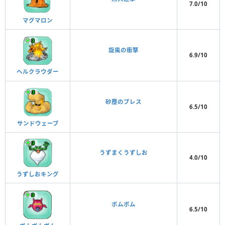
7.0/10
マグマロン
旋風の衝撃
6.9/10
ヘルクラウダー
砂塵のブレス
6.5/10
サンドウェーブ
うずまくうずしお
4.0/10
うずしおキング
ポムボム
6.5/10