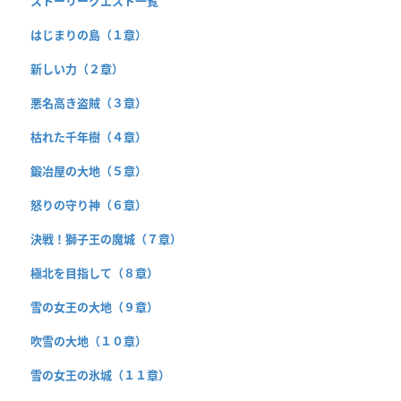
ストーリークエスト一覧
はじまりの島（１章）
新しい力（２章）
悪名高き盗賊（３章）
枯れた千年樹（４章）
鍛冶屋の大地（５章）
怒りの守り神（６章）
決戦！獅子王の魔城（７章）
極北を目指して（８章）
雪の女王の大地（９章）
吹雪の大地（１０章）
雪の女王の氷城（１１章）