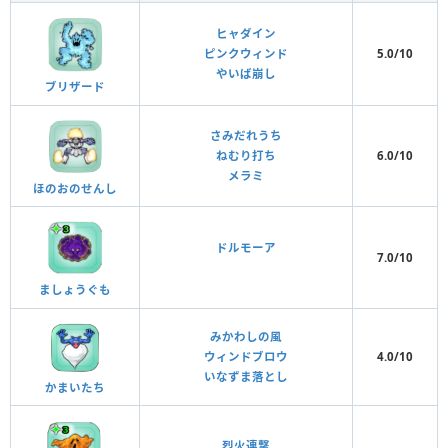
ヒャダイン
ピンクウィンド
5.0/10
やいば崩し
ブリザード
さみだれうち
ねむり打ち
6.0/10
メラミ
ほのおのせんし
ドルモーア
7.0/10
ましょうぐも
みかわしの風
ウィンドブロウ
4.0/10
いなずま落とし
かまいたち
烈火連撃