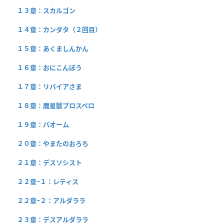
１３章：スカルゴン
１４章：カンダタ（２回目）
１５章：あくましんかん
１６章：おにこんぼう
１７章：リバイアさま
１８章：魔星獣プロスペロ
１９章：パオーム
２０章：やまたのおろち
２１章：デスソシスト
２２章−１：レティス
２２章−２：アルダララ
２３章：デスアルダララ