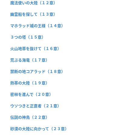
魔法使いの大陸（１２章）
幽霊船を探して（１３章）
マホラッド城の王様（１４章）
３つの塔（１５章）
火山地帯を抜けて（１６章）
荒ぶる海竜（１７章）
禁断の地コアラッド（１８章）
熱帯の大陸（１９章）
密林を進んで（２０章）
ウソつきと正直者（２１章）
伝説の神鳥（２２章）
砂漠の大陸に向かって（２３章）