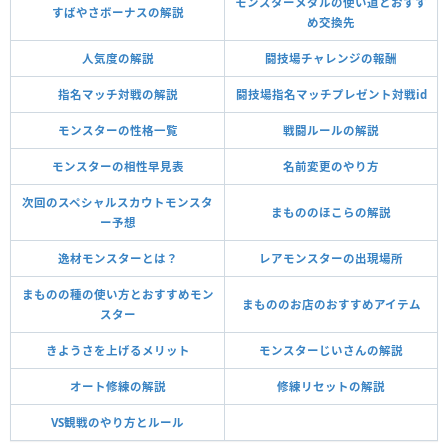
モンスターメダルの使い道とおすす
すばやさボーナスの解説
め交換先
人気度の解説
闘技場チャレンジの報酬
指名マッチ対戦の解説
闘技場指名マッチプレゼント対戦id
モンスターの性格一覧
戦闘ルールの解説
モンスターの相性早見表
名前変更のやり方
次回のスペシャルスカウトモンスタ
まもののほこらの解説
ー予想
逸材モンスターとは？
レアモンスターの出現場所
まものの種の使い方とおすすめモン
まもののお店のおすすめアイテム
スター
きようさを上げるメリット
モンスターじいさんの解説
オート修練の解説
修練リセットの解説
VS観戦のやり方とルール