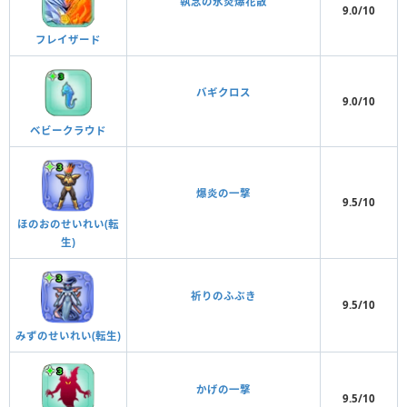
執念の氷炎爆花散
9.0/10
フレイザード
バギクロス
9.0/10
ベビークラウド
爆炎の一撃
9.5/10
ほのおのせいれい(転
生)
祈りのふぶき
9.5/10
みずのせいれい(転生)
かげの一撃
9.5/10