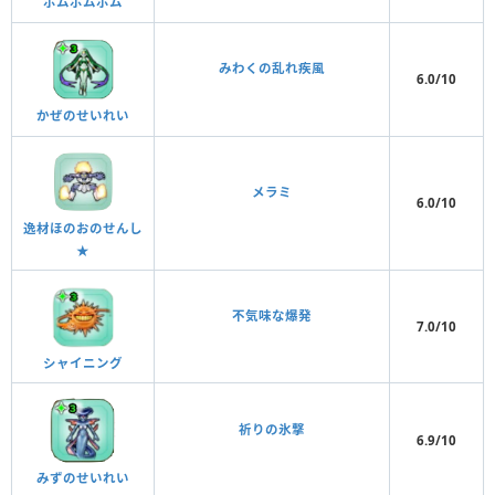
ポムポムボム
みわくの乱れ疾風
6.0/10
かぜのせいれい
メラミ
6.0/10
逸材ほのおのせんし
★
不気味な爆発
7.0/10
シャイニング
祈りの氷撃
6.9/10
みずのせいれい