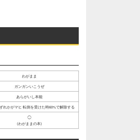
M
u
t
e
わがまま
ガンガンいこうぜ
あらがいし本能
ずれかがマヒ 転倒を受けた時60%で解除する
◯
(わがままの本)