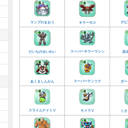
ランプのまおう
デビ
キラーモス
スーパーキラーマシン
だいちのせいれい
巫
スーパーテンツク
ダー
あくましんかん
スライムナイトⅤ
キメラⅤ
くさ