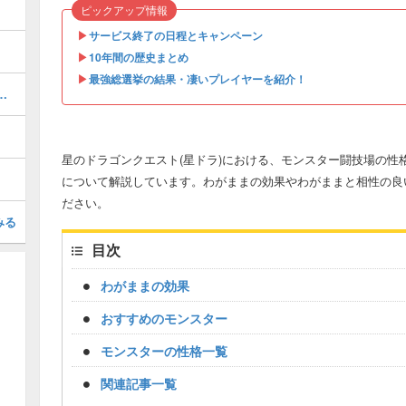
ピックアップ情報
▶︎
サービス終了の日程とキャンペーン
▶︎
10年間の歴史まとめ
▶︎
最強総選挙の結果・凄いプレイヤーを紹介！
のチカラの効果と入手方法
星のドラゴンクエスト(星ドラ)における、モンスター闘技場の性
について解説しています。わがままの効果やわがままと相性の良
ださい。
みる
目次
わがままの効果
おすすめのモンスター
モンスターの性格一覧
関連記事一覧