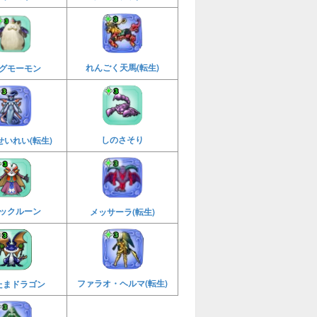
れんごく天馬(転生)
グモーモン
しのさそり
いれい(転生)
ックルーン
メッサーラ(転生)
ファラオ・ヘルマ(転生)
たまドラゴン