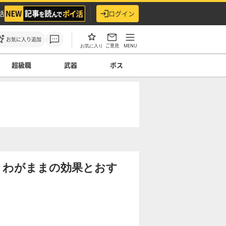
活
ログイン
お気に入り追加
ご意見
MENU
お気に入り
超級職
武器
ボス
】わがままの効果とおす