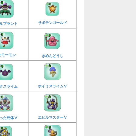
サボテンゴールド
ルプラント
女モーモン
きめんどうし
ホイミスライムⅤ
クスライム
エビルマスターⅤ
った死体Ⅴ