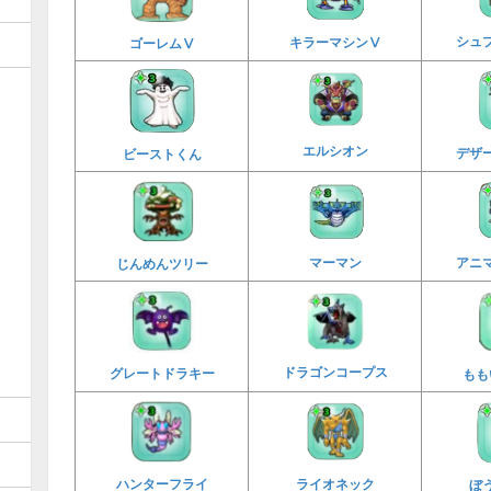
シュ
キラーマシンⅤ
ゴーレムⅤ
エルシオン
デザ
ビーストくん
アニ
マーマン
じんめんツリー
ドラゴンコープス
グレートドラキー
もも
ライオネック
ハンターフライ
ぼ