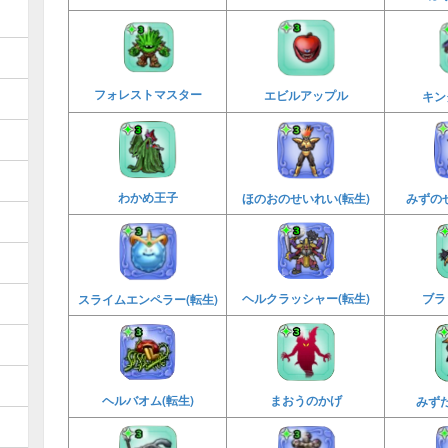
フォレストマスター
エビルアップル
キン
わかめ王子
ほのおのせいれい(転生)
みずのせ
ヘルクラッシャー(転生)
ブラ
スライムエンペラー(転生)
まおうのかげ
ヘルバオム(転生)
みず