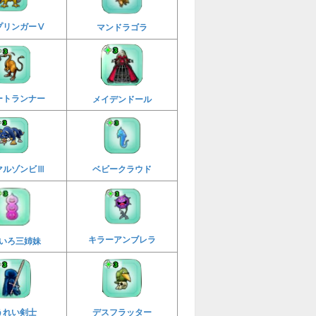
プリンガーⅤ
マンドラゴラ
ートランナー
メイデンドール
マルゾンビⅢ
ベビークラウド
キラーアンブレラ
いろ三姉妹
うれい剣士
デスフラッター