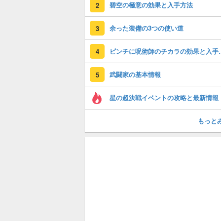
碧空の極意の効果と入手方法
2
余った装備の3つの使い道
3
ピンチに呪術師
4
武闘家の基本情報
5
星の超決戦イベントの攻略と最新情報
もっと