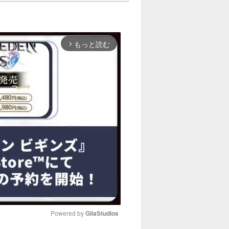
もっと読む
arrow_forward_ios
Powered by 
GliaStudios