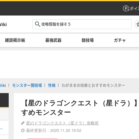
ポイ
ki
雑談掲示板
最強武器
闘技場
ガチャ
ki
モンスター闘技場
性格
わがままの効果とおすすめモンスター
【星のドラゴンクエスト（星ドラ）
すめモンスター
星のドラゴンクエスト（星ドラ）攻略班
00!?「超強化素材」の入手方法！
最終更新日：2025.11.20 19:52