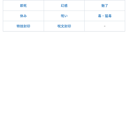
即死
幻惑
魅了
休み
呪い
毒・猛毒
特技封印
呪文封印
−