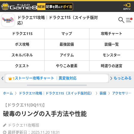
ドラクエ11攻略｜ドラクエ11S（スイッチ版対
応）
ドラクエ11S
マップ
攻略チャート
ボス攻略
最強装備
装備一覧
スキルパネル
アイテム
モンスター
クエスト
やりこみ要素
時渡りの迷宮
ストーリー攻略チャート ｜異変後対応
もっとみる
クリア後
1
2
ホーム
ドラクエ11攻略｜ドラクエ11S（スイッチ版対応）
装備
アクセサリー
【ドラクエ11(DQ11)】
破毒のリングの入手方法や性能
ドラクエ11攻略班
最終更新日：2025.11.20 18:31