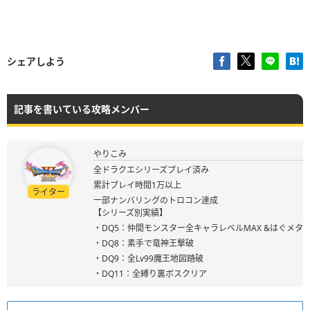
シェアしよう
記事を書いている攻略メンバー
やりこみ
全ドラクエシリーズプレイ済み
累計プレイ時間1万以上
ライター
一部ナンバリングのトロコン達成
【シリーズ別実績】
・DQ5：仲間モンスター全キャラレベルMAX &はぐメタ
・DQ8：素手で竜神王撃破
・DQ9：全Lv99魔王地図踏破
・DQ11：全縛り裏ボスクリア