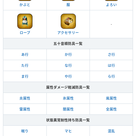
かぶと
服
よろい
-
ローブ
アクセサリー
五十音順防具一覧
あ行
か行
さ行
た行
な行
は行
ま行
や行
ら行
属性ダメージ軽減防具一覧
炎属性
氷属性
風属性
雷属性
闇属性
全属性
状態異常耐性持ち防具一覧
眠り
マヒ
混乱