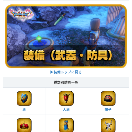
▶装備トップに戻る
種類別防具一覧
盾
大盾
帽子