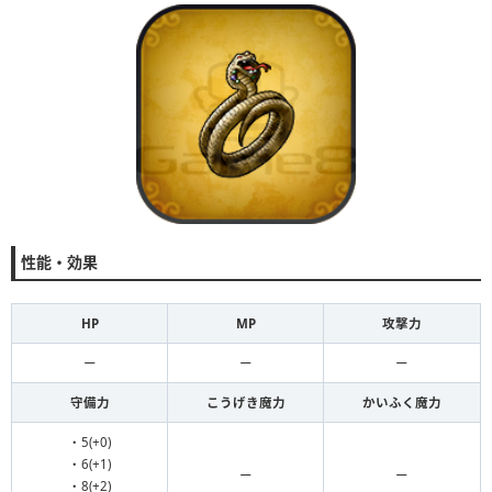
性能・効果
HP
MP
攻撃力
ー
ー
ー
守備力
こうげき魔力
かいふく魔力
・5(+0)
・6(+1)
ー
ー
・8(+2)