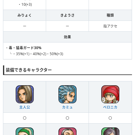
・10(+3)
みりょく
きようさ
種類
ー
ー
指アクセ
効果
・
毒・猛毒ガード30%
└・35%(+1)・40%(+2)・50%(+3)
装備できるキャラクター
主人公
カミュ
ベロニカ
〇
〇
〇