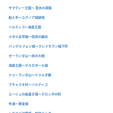
サマディー王国〜 霊水の洞窟
船入手〜ユグノア城跡地
ソルティコ〜海底王国
メダル女学園〜怪鳥の幽谷
バンデルフォン城〜クレイモラン城下町
ゼーランダ山〜命の大樹
海底王国〜デルカダール城
ドゥーランダ山～ドゥルダ郷
プチャラオ村〜ソルティコ
エーシュの船着き場〜グロッタの町
外海〜黄金城