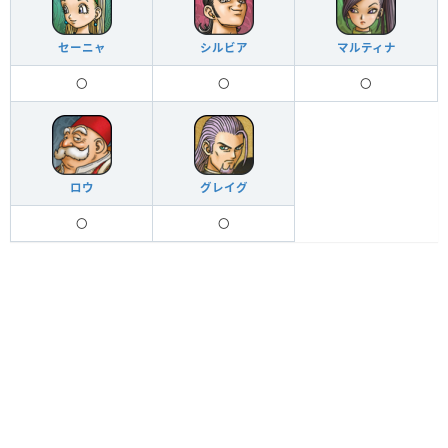
セーニャ
シルビア
マルティナ
〇
〇
〇
ロウ
グレイグ
〇
〇