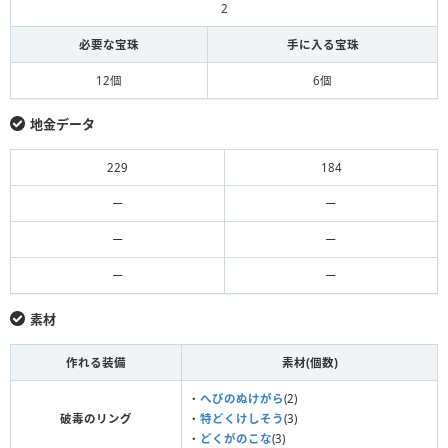
2
必要な宝珠
手に入る宝珠
12個
6個
地金データ
229
184
ー
ー
ー
ー
ー
ー
素材
作れる装備
素材(個数)
・
へびのぬけがら
(2)
破毒のリング
・
特どくけしそう
(3)
・
どくがのこな
(3)