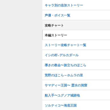
キャラ別の追加ストーリー
声優・ボイス一覧
攻略チャート
本編ストーリー
ストーリー攻略チャート一覧
イシの村~デルカダール
導きの教会〜旅立ちのほこら
荒野のほこら～ホムラの里
サマディー王国〜 霊水の洞窟
船入手〜ユグノア城跡地
ソルティコ〜海底王国