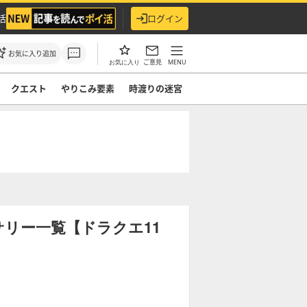
活
ログイン
お気に入り追加
ご意見
MENU
お気に入り
クエスト
やりこみ要素
時渡りの迷宮
サリー一覧【ドラクエ11