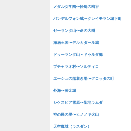
メダル女学園〜怪鳥の幽谷
バンデルフォン城〜クレイモラン城下町
ゼーランダ山〜命の大樹
海底王国〜デルカダール城
ドゥーランダ山～ドゥルダ郷
プチャラオ村〜ソルティコ
エーシュの船着き場〜グロッタの町
外海〜黄金城
シケスビア雪原〜聖地ラムダ
神の民の里〜ヒノノギ火山
天空魔城（ラスダン）