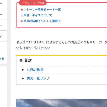
所と方法｜序盤・中盤・終盤・クリア後対応
ピックアップ情報
★
ストーリー攻略チャート一覧
めのスキルパネル解放ルート
☆
声優・ボイスについて
★
全員の結婚イベントを掲載！
ルカダール攻略｜チャート1
ィ
ドラクエ11（DQ11）に登場するら行の防具とアクセサリーの
い方はぜひご覧ください。
みる
目次
ら行の防具
防具一覧リンク