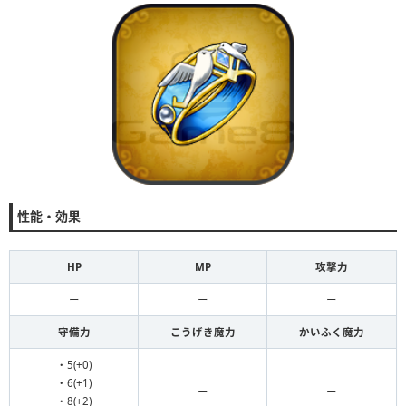
性能・効果
HP
MP
攻撃力
ー
ー
ー
守備力
こうげき魔力
かいふく魔力
・5(+0)
・6(+1)
ー
ー
・8(+2)