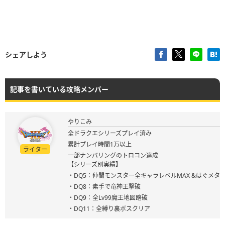
シェアしよう
記事を書いている攻略メンバー
やりこみ
全ドラクエシリーズプレイ済み
累計プレイ時間1万以上
ライター
一部ナンバリングのトロコン達成
【シリーズ別実績】
・DQ5：仲間モンスター全キャラレベルMAX &はぐメタ
・DQ8：素手で竜神王撃破
・DQ9：全Lv99魔王地図踏破
・DQ11：全縛り裏ボスクリア