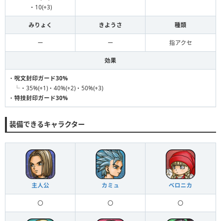
・10(+3)
みりょく
きようさ
種類
ー
ー
指アクセ
効果
・
呪文封印ガード30%
└・35%(+1)・40%(+2)・50%(+3)
・
特技封印ガード30%
装備できるキャラクター
主人公
カミュ
ベロニカ
〇
〇
〇