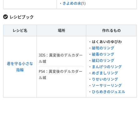
・
きよめの水
(1)
レシピブック
レシピ名
場所
作れるもの
・
はくあいのゆびわ
・
破呪のリング
・
破毒のリング
3DS：異変後のデルカダー
・
破幻のリング
ル城
君を守る小さな
・
まんげつのリング
指輪
PS4：異変後のデルカダー
・
めざましリング
ル城
・
りせいのリング
・
ソーサリーリング
・
ひらめきのジュエル