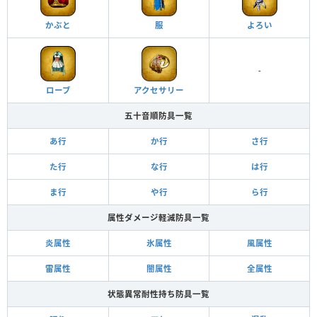
かぶと
服
よろい
-
ローブ
アクセサリー
五十音順防具一覧
あ行
か行
さ行
た行
な行
は行
ま行
や行
ら行
属性ダメージ軽減防具一覧
炎属性
氷属性
風属性
雷属性
闇属性
全属性
状態異常耐性持ち防具一覧