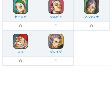
セーニャ
シルビア
マルティナ
〇
〇
〇
ロウ
グレイグ
〇
〇