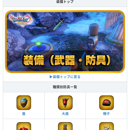
装備トップ
▶装備トップに戻る
種類別防具一覧
盾
大盾
帽子