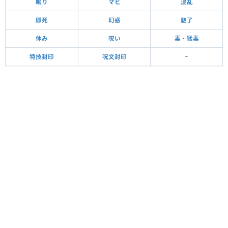
眠り
マヒ
混乱
即死
幻惑
魅了
休み
呪い
毒・猛毒
特技封印
呪文封印
−