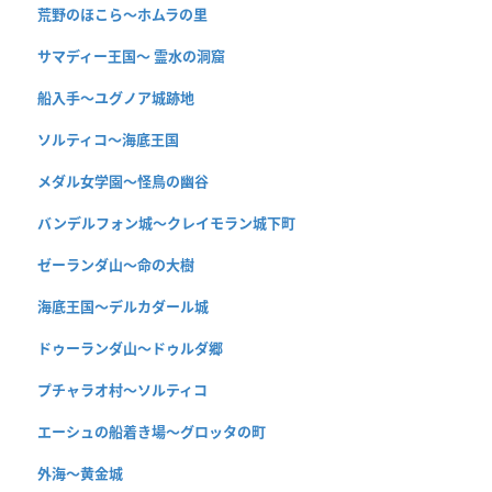
荒野のほこら～ホムラの里
サマディー王国〜 霊水の洞窟
船入手〜ユグノア城跡地
ソルティコ〜海底王国
メダル女学園〜怪鳥の幽谷
バンデルフォン城〜クレイモラン城下町
ゼーランダ山〜命の大樹
海底王国〜デルカダール城
ドゥーランダ山～ドゥルダ郷
プチャラオ村〜ソルティコ
エーシュの船着き場〜グロッタの町
外海〜黄金城