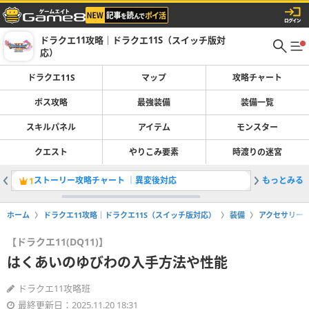
ドラクエ11攻略｜ドラクエ11S（スイッチ版対
応）
ドラクエ11S
マップ
攻略チャート
ボス攻略
最強装備
装備一覧
スキルパネル
アイテム
モンスター
クエスト
やりこみ要素
時渡りの迷宮
ストーリー攻略チャート ｜異変後対応
もっとみる
全クエス
1
2
ホーム
ドラクエ11攻略｜ドラクエ11S（スイッチ版対応）
装備
アクセサリー
【ドラクエ11(DQ11)】
はくあいのゆびわの入手方法や性能
ドラクエ11攻略班
最終更新日：2025.11.20 18:31