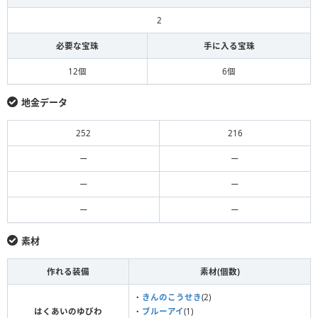
2
必要な宝珠
手に入る宝珠
12個
6個
地金データ
252
216
ー
ー
ー
ー
ー
ー
素材
作れる装備
素材(個数)
・
きんのこうせき
(2)
はくあいのゆびわ
・
ブルーアイ
(1)