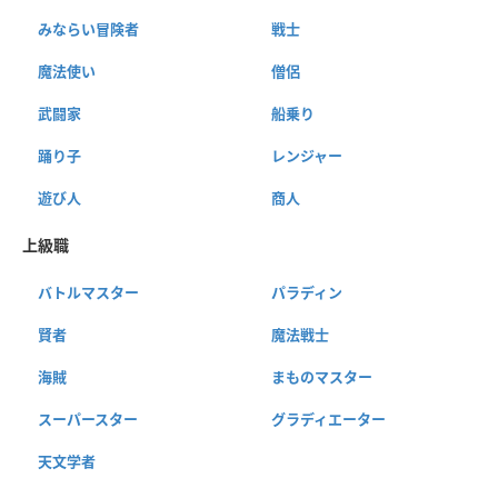
みならい冒険者
戦士
魔法使い
僧侶
武闘家
船乗り
踊り子
レンジャー
遊び人
商人
上級職
バトルマスター
パラディン
賢者
魔法戦士
海賊
まものマスター
スーパースター
グラディエーター
天文学者