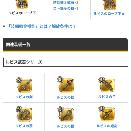
防具錬金鉱石
×2
ロト錬金の粉
×1
ルビスのローブ下
ルビスのローブ下★
「装備錬金機能」とは？解放条件は？
関連装備一覧
ルビス武器シリーズ
ルビスの弓
ルビスの剣
ルビスの杖
ルビスの扇
ルビスの短剣
ルビスの棍