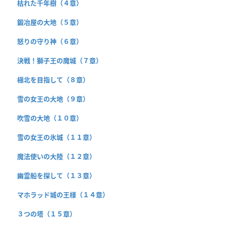
枯れた千年樹（４章）
鍛冶屋の大地（５章）
怒りの守り神（６章）
決戦！獅子王の魔城（７章）
極北を目指して（８章）
雪の女王の大地（９章）
吹雪の大地（１０章）
雪の女王の氷城（１１章）
魔法使いの大陸（１２章）
幽霊船を探して（１３章）
マホラッド城の王様（１４章）
３つの塔（１５章）