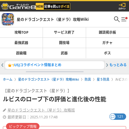
星のドラゴンクエスト（星ドラ）攻略Wiki
攻略TOP
サービス終了
雑談掲示板
最強武器
闘技場
ガチャ
超級職
武器
ボス
USJコラボイベント情報まとめ
もっとみる
余った装
1
2
ホーム
星のドラゴンクエスト（星ドラ）攻略Wiki
防具
星５防具
ルビスの
【星のドラゴンクエスト（星ドラ）】
ルビスのローブ下の評価と進化後の性能
星のドラゴンクエスト（星ドラ）攻略班
121
最終更新日：2025.11.20 17:48
ピックアップ情報