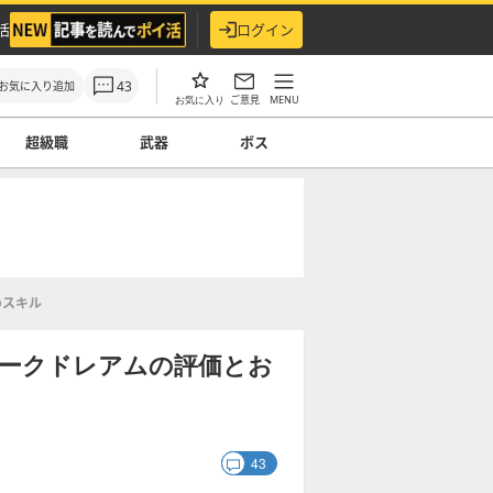
活
ログイン
43
お気に入り追加
ご意見
MENU
お気に入り
超級職
武器
ボス
めスキル
ダークドレアムの評価とお
43