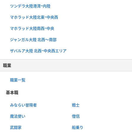
ツンデラ大陸港湾~内陸
マホラッド大陸北東~中央西
マホラッド大陸南西~中央
ジャンガル大陸 北西〜南部
ザバルア大陸 北西~中央西エリア
職業
職業一覧
基本職
みならい冒険者
戦士
魔法使い
僧侶
武闘家
船乗り