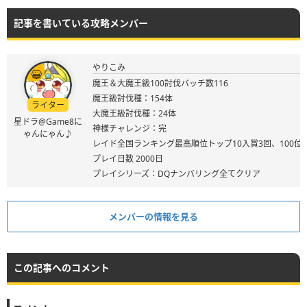
記事を書いている攻略メンバー
やりこみ
魔王＆大魔王級100討伐バッチ数116
魔王級討伐種：154体
ライター
大魔王級討伐種：24体
星ドラ@Game8に
神様チャレンジ：完
ゃんにゃん♪
レイド全国ランキング最高順位トップ10入賞3回、100位
プレイ日数 2000日
プレイシリーズ：DQナンバリング全てクリア
メンバーの情報を見る
この記事へのコメント