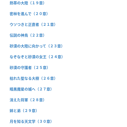
熱帯の大陸（１９章）
密林を進んで（２０章）
ウソつきと正直者（２１章）
伝説の神鳥（２２章）
砂漠の大陸に向かって（２３章）
なぞなぞと砂漠の女王（２４章）
砂漠の守護者（２５章）
枯れた聖なる大樹（２６章）
暗黒魔星の城へ（２７章）
消えた将軍（２８章）
姉と弟（２９章）
月を知る天文学（３０章）