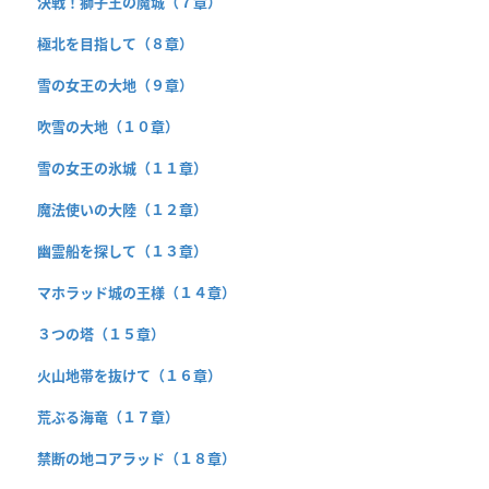
決戦！獅子王の魔城（７章）
極北を目指して（８章）
雪の女王の大地（９章）
吹雪の大地（１０章）
雪の女王の氷城（１１章）
魔法使いの大陸（１２章）
幽霊船を探して（１３章）
マホラッド城の王様（１４章）
３つの塔（１５章）
火山地帯を抜けて（１６章）
荒ぶる海竜（１７章）
禁断の地コアラッド（１８章）