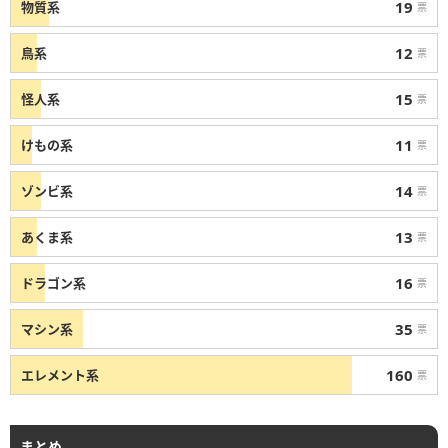
19
物質系
票
12
鳥系
票
15
怪人系
票
11
けもの系
票
14
ゾンビ系
票
13
あくま系
票
16
ドラゴン系
票
35
マシン系
票
160
エレメント系
票
まとめ