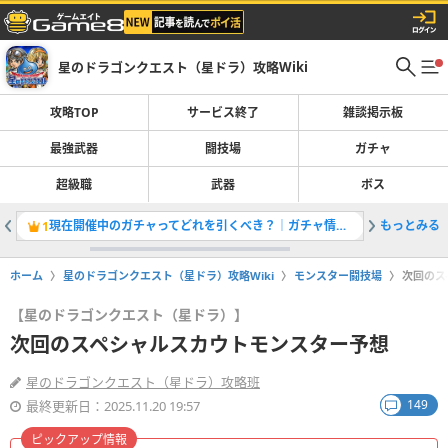
星のドラゴンクエスト（星ドラ）攻略Wiki
攻略TOP
サービス終了
雑談掲示板
最強武器
闘技場
ガチャ
超級職
武器
ボス
現在開催中のガチャってどれを引くべき？｜ガチャ情報一覧
もっとみる
バギマー
1
2
ホーム
星のドラゴンクエスト（星ドラ）攻略Wiki
モンスター闘技場
次回のス
【星のドラゴンクエスト（星ドラ）】
次回のスペシャルスカウトモンスター予想
星のドラゴンクエスト（星ドラ）攻略班
149
最終更新日：2025.11.20 19:57
ピックアップ情報