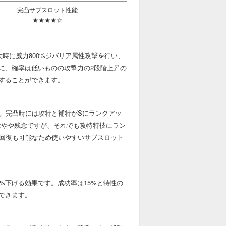
完凸サブスロット性能
★★★★☆
時に威力800%ジバリア属性攻撃を行い、
上に、確率は低いものの攻撃力の2段階上昇の
することができます。
す。完凸時には攻特と補特がSにランクアッ
はやや残念ですが、それでも攻特特技にラン
P回復も可能なため使いやすいサブスロット
%下げる効果です。成功率は15%と特性の
できます。