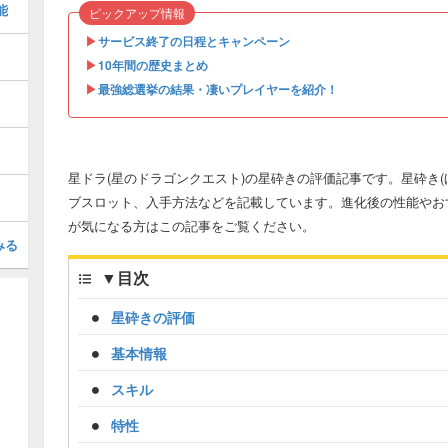
能
ピックアップ情報
▶︎
サービス終了の日程とキャンペーン
▶︎
10年間の歴史まとめ
▶︎
最強総選挙の結果・凄いプレイヤーを紹介！
星ドラ(星のドラゴンクエスト)の星砕きの評価記事です。星砕き
ブスロット、入手方法などを記載しています。進化後の性能やお
が気になる方はこの記事をご覧ください。
みる
▼
目次
星砕きの評価
基本情報
スキル
特性