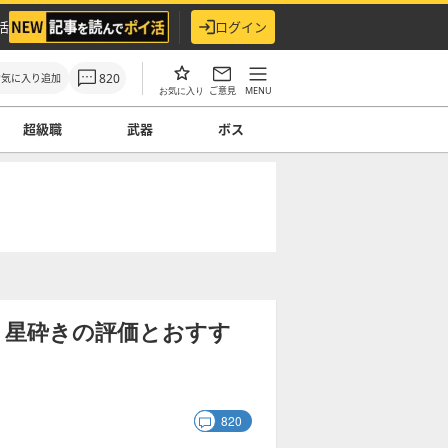
活
ログイン
820
お気に入り追加
ご意見
MENU
お気に入り
超級職
武器
ボス
】星砕きの評価とおすす
820