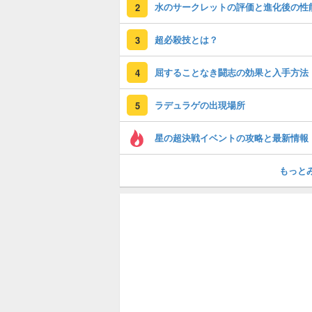
水のサークレットの評価と進化後の性
2
超必殺技とは？
3
屈することなき闘志の効果と入手方法
4
ラデュラゲの出現場所
5
星の超決戦イベントの攻略と最新情報
もっと