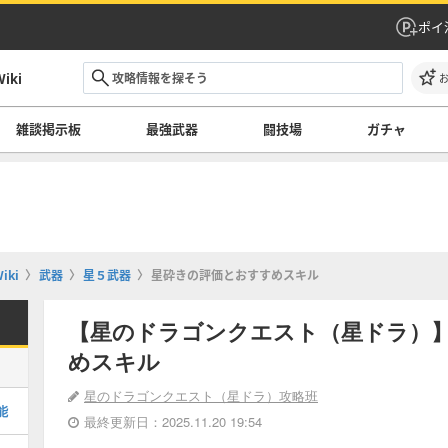
ポイ
ki
雑談掲示板
最強武器
闘技場
ガチャ
ki
武器
星５武器
星砕きの評価とおすすめスキル
【星のドラゴンクエスト（星ドラ）
めスキル
星のドラゴンクエスト（星ドラ）攻略班
能
最終更新日：2025.11.20 19:54