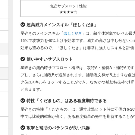
無凸サブスロット性能
★★★★☆
超高威力メインスキル「ほしくだき」
星砕きのメインスキル「
」は、敵全体対象でレベル最大
ほしくだき
15%で攻撃力を40%上げる効果です。威力の高さは申し分ない
効果も望めるので、「ほしくだき」は非常に強力なスキルと評価
使いやすいサブスロット
星砕きの無凸時サブスロット構成は、攻特A・補特A・補特Aで
プし、さらに補呪Bが追加されます。補助呪文枠がB止まりな点
クSのスキルをセットすることができ、なおかつ補助特技枠でH
と言えます。
特性「くだきもの」はある程度期待できる
星砕きの特性「くだきもの」は、通常攻撃ヒット時に守備力を20
中では比較的確率が高く、ある程度効果の発生を期待することが
攻撃と補助のバランスが良い武器