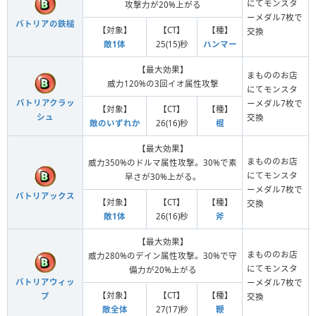
にてモンスタ
攻撃力が20%上がる
ーメダル7枚で
バトリアの鉄槌
【対象】
【CT】
【種】
交換
敵1体
25(15)秒
ハンマー
【最大効果】
まもののお店
威力120%の3回イオ属性攻撃
にてモンスタ
バトリアクラッ
ーメダル7枚で
【対象】
【CT】
【種】
シュ
交換
敵のいずれか
26(16)秒
棍
【最大効果】
まもののお店
威力350%のドルマ属性攻撃。30%で素
にてモンスタ
早さが30%上がる。
ーメダル7枚で
バトリアックス
【対象】
【CT】
【種】
交換
敵1体
26(16)秒
斧
【最大効果】
まもののお店
威力280%のデイン属性攻撃。30%で守
にてモンスタ
備力が20%上がる
バトリアウィッ
ーメダル7枚で
【対象】
【CT】
【種】
プ
交換
敵全体
27(17)秒
鞭