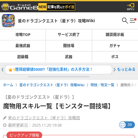
星のドラゴンクエスト（星ドラ）攻略Wiki
攻略TOP
サービス終了
雑談掲示板
最強武器
闘技場
ガチャ
超級職
武器
ボス
獲得経験値5000!?「超強化素材」の入手方法！
もっとみる
「ザバル
1
2
ホーム
星のドラゴンクエスト（星ドラ）攻略Wiki
特技／呪文一覧
魔物用スキ
【星のドラゴンクエスト（星ドラ）】
魔物用スキル一覧【モンスター闘技場】
星のドラゴンクエスト（星ドラ）攻略班
39
最終更新日：2025.11.20 19:38
ピックアップ情報