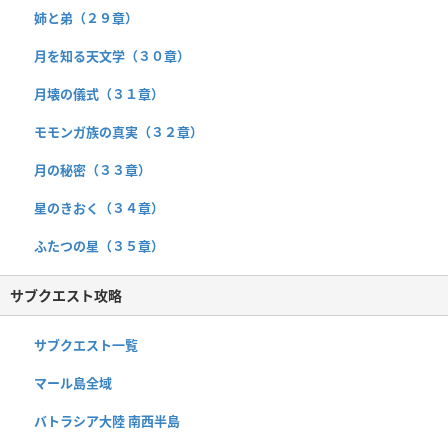
姉と弟（２９章）
月を知る天文学（３０章）
月壊の儀式（３１章）
モモンガ族の真実（３２章）
月の秘密（３３章）
星のきおく（３４章）
ふたつの星（３５章）
サブクエスト攻略
サブクエスト一覧
マール島全域
バトラシア大陸 南西半島