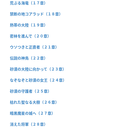
荒ぶる海竜（１７章）
禁断の地コアラッド（１８章）
熱帯の大陸（１９章）
密林を進んで（２０章）
ウソつきと正直者（２１章）
伝説の神鳥（２２章）
砂漠の大陸に向かって（２３章）
なぞなぞと砂漠の女王（２４章）
砂漠の守護者（２５章）
枯れた聖なる大樹（２６章）
暗黒魔星の城へ（２７章）
消えた将軍（２８章）