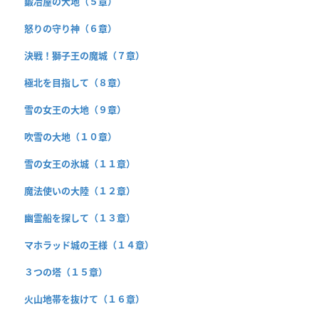
鍛冶屋の大地（５章）
怒りの守り神（６章）
決戦！獅子王の魔城（７章）
極北を目指して（８章）
雪の女王の大地（９章）
吹雪の大地（１０章）
雪の女王の氷城（１１章）
魔法使いの大陸（１２章）
幽霊船を探して（１３章）
マホラッド城の王様（１４章）
３つの塔（１５章）
火山地帯を抜けて（１６章）