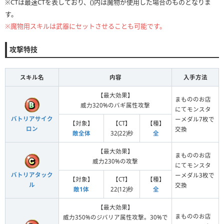
※CTは最速CTを表しており、()内は魔物が使用した場合のものとなりま
す。
※魔物用スキルは武器にセットさせることも可能です。
攻撃特技
スキル名
内容
入手方法
【最大効果】
まもののお店
威力320%のバギ属性攻撃
にてモンスタ
バトリアサイク
ーメダル7枚で
【対象】
【CT】
【種】
ロン
交換
敵全体
32(22)秒
全
【最大効果】
まもののお店
威力230%の攻撃
にてモンスタ
バトリアタック
ーメダル3枚で
【対象】
【CT】
【種】
ル
交換
敵1体
22(12)秒
全
【最大効果】
まもののお店
威力350%のジバリア属性攻撃。30%で