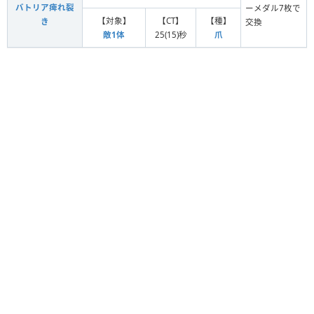
バトリア痺れ裂
ーメダル7枚で
【対象】
【CT】
【種】
き
交換
敵1体
25(15)秒
爪