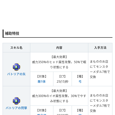
補助特技
スキル名
内容
入手方法
【最大効果】
まもののお店
威力350%のヒャド属性攻撃。50%で眠
にてモンスタ
り状態にする
ーメダル7枚で
バトリアの矢
【対象】
【CT】
【種】
交換
敵1体
25(15)秒
弓
【最大効果】
まもののお店
威力300%のイオ属性攻撃。30%でやす
にてモンスタ
み状態にする
ーメダル7枚で
バトリアの閃撃
【対象】
【CT】
【種】
交換