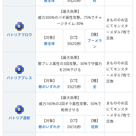
敵全体
30(20)秒
杖
【最大効果】
威力300%のバギ属性攻撃。75%でチャ
まもののお店
ージタイム-30%
にてモンスタ
ーメダル7枚で
【種】
バトリアブロウ
【対象】
【CT】
交換
ブーメラ
敵全体
30(20)秒
ン
【最大効果】
まもののお店
闇ブレス属性の3回攻撃。30%で守備力
にてモンスタ
を20%下げる
ーメダル7枚で
バトリアブレス
【対象】
【CT】
【種】
交換
敵のいずれか
35(25)秒
全
【最大効果】
まもののお店
威力160%の2回ギラ属性攻撃。50%で
にてモンスタ
転倒させる
ーメダル7枚で
バトリア連斬
【対象】
【CT】
【種】
交換
敵のいずれか
26(16)秒
短剣