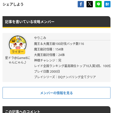
シェアしよう
記事を書いている攻略メンバー
やりこみ
魔王＆大魔王級100討伐バッチ数116
魔王級討伐種：154体
ライター
大魔王級討伐種：24体
星ドラ@Game8に
神様チャレンジ：完
ゃんにゃん♪
レイド全国ランキング最高順位トップ10入賞3回、100位
プレイ日数 2000日
プレイシリーズ：DQナンバリング全てクリア
メンバーの情報を見る
この記事へのコメント