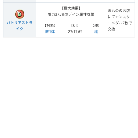
【最大効果】
まもののお店
威力375%のデイン属性攻撃
にてモンスタ
バトリアストラ
ーメダル7枚で
【対象】
【CT】
【種】
イク
交換
敵1体
27(17)秒
槍