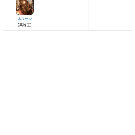
-
-
ネルセン
【英雄王】