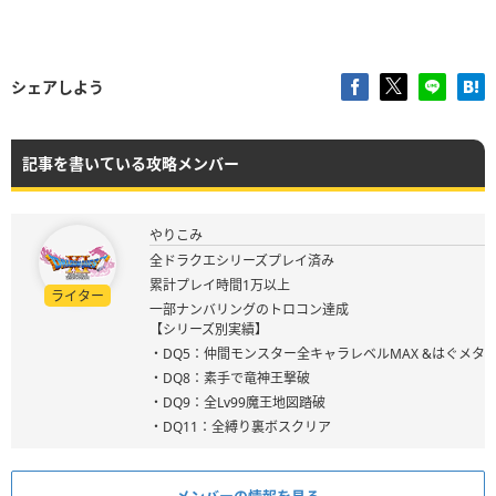
シェアしよう
記事を書いている攻略メンバー
やりこみ
全ドラクエシリーズプレイ済み
累計プレイ時間1万以上
ライター
一部ナンバリングのトロコン達成
【シリーズ別実績】
・DQ5：仲間モンスター全キャラレベルMAX &はぐメタ
・DQ8：素手で竜神王撃破
・DQ9：全Lv99魔王地図踏破
・DQ11：全縛り裏ボスクリア