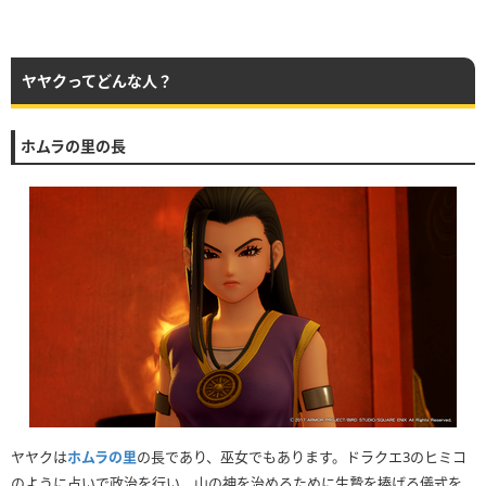
ヤヤクってどんな人？
ホムラの里の長
ヤヤクは
ホムラの里
の長であり、巫女でもあります。ドラクエ3のヒミコ
のように占いで政治を行い、山の神を治めるために生贄を捧げる儀式を