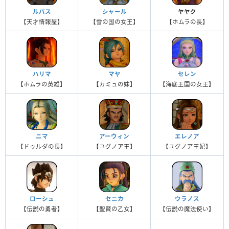
ルパス
シャール
ヤヤク
【天才情報屋】
【雪の国の女王】
【ホムラの長】
ハリマ
マヤ
セレン
【ホムラの英雄】
【カミュの妹】
【海底王国の女王】
ニマ
アーウィン
エレノア
【ドゥルダの長】
【ユグノア王】
【ユグノア王妃】
ローシュ
セニカ
ウラノス
【伝説の勇者】
【聖賢の乙女】
【伝説の魔法使い】