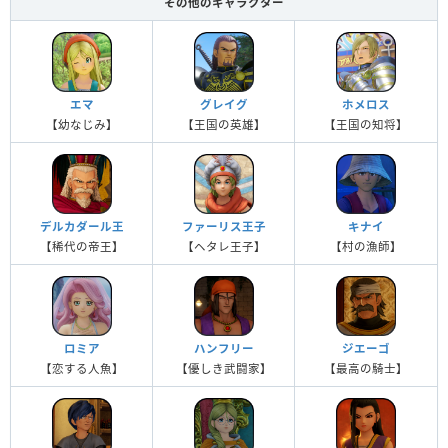
その他のキャラクター
エマ
グレイグ
ホメロス
【幼なじみ】
【王国の英雄】
【王国の知将】
デルカダール王
ファーリス王子
キナイ
【稀代の帝王】
【ヘタレ王子】
【村の漁師】
ロミア
ハンフリー
ジエーゴ
【恋する人魚】
【優しき武闘家】
【最高の騎士】