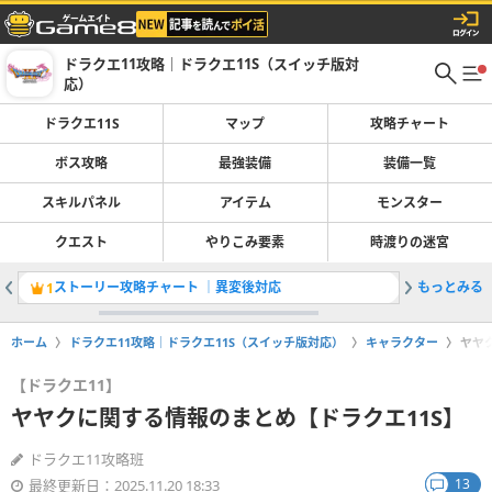
ドラクエ11攻略｜ドラクエ11S（スイッチ版対
応）
ドラクエ11S
マップ
攻略チャート
ボス攻略
最強装備
装備一覧
スキルパネル
アイテム
モンスター
クエスト
やりこみ要素
時渡りの迷宮
ストーリー攻略チャート ｜異変後対応
もっとみる
全クエス
1
2
ホーム
ドラクエ11攻略｜ドラクエ11S（スイッチ版対応）
キャラクター
ヤヤ
【ドラクエ11】
ヤヤクに関する情報のまとめ【ドラクエ11S】
ドラクエ11攻略班
13
最終更新日：2025.11.20 18:33