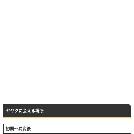
ヤヤクに会える場所
初期〜異変後