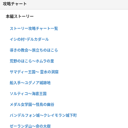
攻略チャート
本編ストーリー
ストーリー攻略チャート一覧
イシの村~デルカダール
導きの教会〜旅立ちのほこら
荒野のほこら～ホムラの里
サマディー王国〜 霊水の洞窟
船入手〜ユグノア城跡地
ソルティコ〜海底王国
メダル女学園〜怪鳥の幽谷
バンデルフォン城〜クレイモラン城下町
ゼーランダ山〜命の大樹