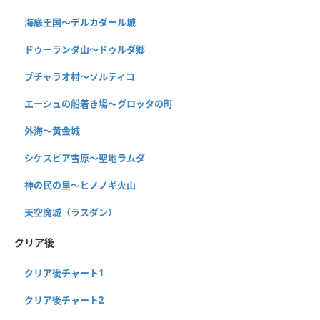
海底王国〜デルカダール城
ドゥーランダ山～ドゥルダ郷
プチャラオ村〜ソルティコ
エーシュの船着き場〜グロッタの町
外海〜黄金城
シケスビア雪原〜聖地ラムダ
神の民の里〜ヒノノギ火山
天空魔城（ラスダン）
クリア後
クリア後チャート1
クリア後チャート2