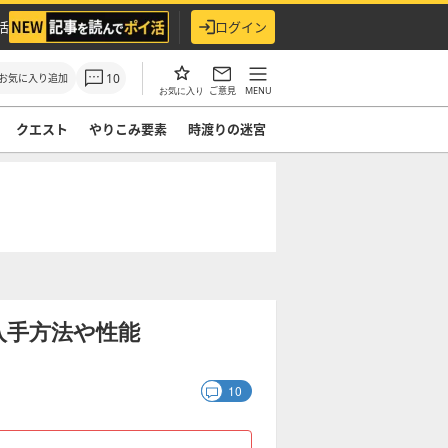
活
ログイン
10
お気に入り追加
ご意見
MENU
お気に入り
クエスト
やりこみ要素
時渡りの迷宮
の入手方法や性能
10