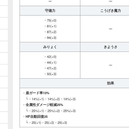
ー
ー
守備力
こうげき魔力
・75(+0)
・81(+1)
ー
・87(+2)
・94(+3)
みりょく
きようさ
・42(+0)
・44(+1)
ー
・47(+2)
・50(+3)
効果
・
盾ガード率13%
└・14%(+1)・14%(+2)・14%(+3)
・
全属性ダメージ軽減25%
└・25%(+1)・25%(+2)・25%(+3)
・
HP自動回復25
└・25(+1)・25(+2)・25(+3)