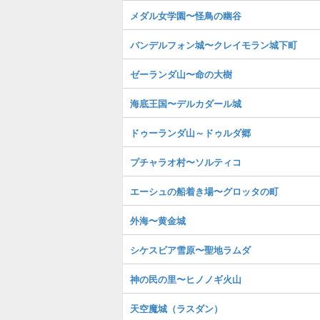
メダル女学園〜怪鳥の幽谷
バンデルフォン城〜クレイモラン城下町
ゼーランダ山〜命の大樹
海底王国〜デルカダール城
ドゥーランダ山～ドゥルダ郷
プチャラオ村〜ソルティコ
エーシュの船着き場〜グロッタの町
外海〜黄金城
シケスビア雪原〜聖地ラムダ
神の民の里〜ヒノノギ火山
天空魔城（ラスダン）