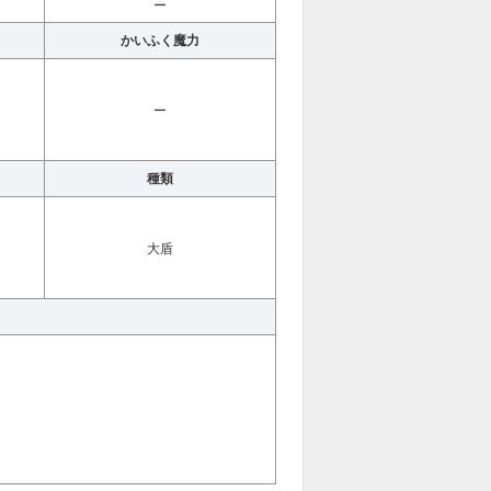
ー
かいふく魔力
ー
種類
大盾