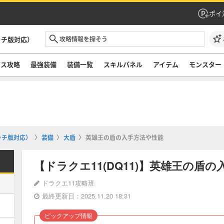
ポイ
ッチ版対応）
ボス攻略
最強装備
装備一覧
スキルパネル
アイテム
モンスター
ッチ版対応）
装備
大盾
英雄王の盾の入手方法や性能
【ドラクエ11(DQ11)】英雄王の盾
ドラクエ11攻略班
最終更新日：2025.11.20 18:31
ピックアップ情報