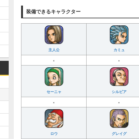
装備できるキャラクター
主人公
カミュ
×
×
セーニャ
シルビア
×
×
ロウ
グレイグ