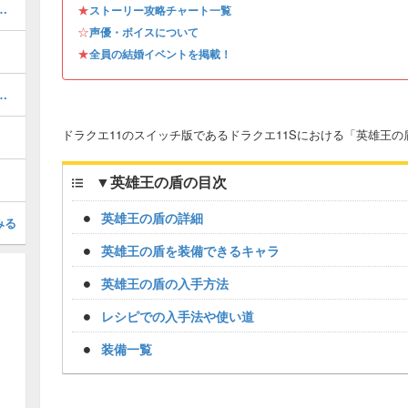
練の里への道のアイテムとマップ
★
ストーリー攻略チャート一覧
☆
声優・ボイスについて
★
全員の結婚イベントを掲載！
めのスキルパネル解放ルート
ドラクエ11のスイッチ版であるドラクエ11Sにおける「英雄王
▼
英雄王の盾の目次
英雄王の盾の詳細
みる
英雄王の盾を装備できるキャラ
英雄王の盾の入手方法
レシピでの入手法や使い道
装備一覧