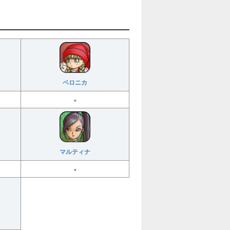
ベロニカ
×
マルティナ
×