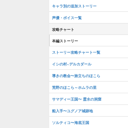
キャラ別の追加ストーリー
声優・ボイス一覧
攻略チャート
本編ストーリー
ストーリー攻略チャート一覧
イシの村~デルカダール
導きの教会〜旅立ちのほこら
荒野のほこら～ホムラの里
サマディー王国〜 霊水の洞窟
船入手〜ユグノア城跡地
ソルティコ〜海底王国