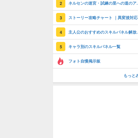
ネルセンの迷宮・試
2
ストーリー攻略チャート ｜異変後対応
3
主人公のおすす
4
キャラ別のスキルパネル一覧
5
フォト自慢掲示板
もっと